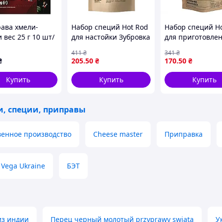
яє нормалізації ваги. До речі, корицю
 - засіб нормалізує роботу ШЛУНКОВО-кишкового
ава хмели-
Набор специй Hot Rod
Набор специй H
 вес 25 г 10 шт/
для настойки Зубровка
для приготовле
трава для
настойки в стил
411
₴
341
₴
приготовления
крепкий напито
₴
205
.50
₴
170
.50
₴
горькой настойки 40%
Хеннеси объемо
литра
Купить
Купить
Купить
и, специи, приправы
венное производство
Cheese master
Приправка
Vega Ukraine
БЭТ
из индии
Перец черный молотый przyprawy swiata
У