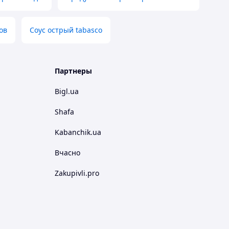
ов
Соус острый tabasco
Партнеры
Bigl.ua
Shafa
Kabanchik.ua
Вчасно
Zakupivli.pro