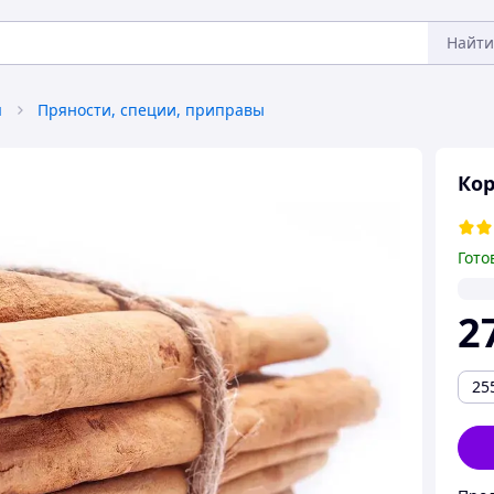
Найти
я
Пряности, специи, приправы
Кор
Гото
2
25