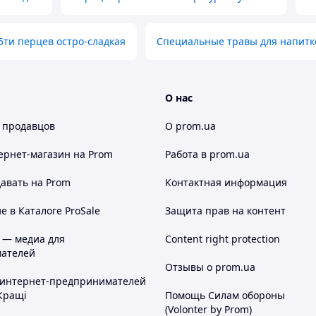
5ти перцев остро-сладкая
Специальные травы для напитк
О нас
 продавцов
О prom.ua
ернет-магазин
на Prom
Работа в prom.ua
авать на Prom
Контактная информация
 в Каталоге ProSale
Защита прав на контент
 — медиа для
Content right protection
ателей
Отзывы о prom.ua
 интернет-предпринимателей
Кращі
Помощь Силам обороны
(Volonter by Prom)