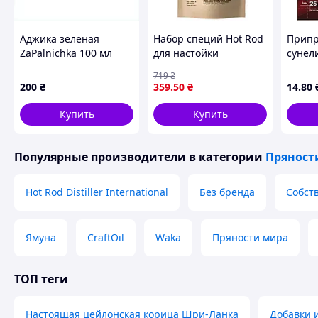
полегшує переварювання, прибирає скупчення газів, спри
рекомендують вживати з імбиром бажаючим скинути вагу
Аджика зеленая
Набор специй Hot Rod
Припр
тракту, заспокоює нервову систему і знижує апетит.
ZaPalnichka 100 мл
для настойки
сунели
острая приправа,
Еврейская Пейсаховка
уп.
719
₴
85C7X0326
200
₴
359
.50
₴
14
.80
Купить
Купить
Популярные производители
в категории
Пряност
Hot Rod Distiller International
Без бренда
Собст
Ямуна
CraftOil
Waka
Пряности мира
ТОП теги
Настоящая цейлонская корица Шри-Ланка
Добавки 