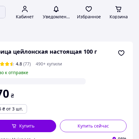
Кабинет
Уведомления
Избранное
Корзина
ица цейлонская настоящая 100 г
4.8
(77)
490+ купили
во к отправке
70
₴
5
₴
от 3 шт.
Купить
Купить сейчас
98%