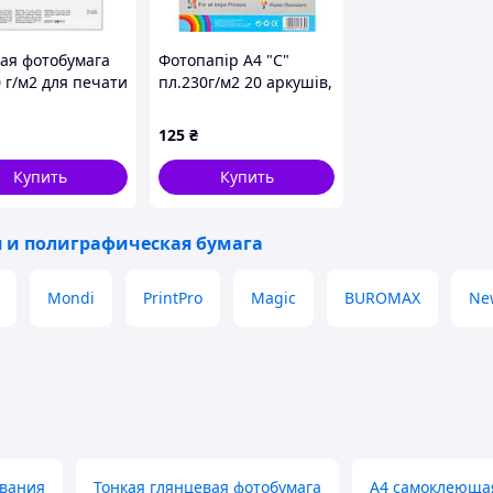
ая фотобумага
Фотопапір А4 "С"
 г/м2 для печати
пл.230г/м2 20 аркушів,
ентов графиков
глянцевий 496
тных
125
₴
траций FLAME
Купить
Купить
 и полиграфическая бумага
Mondi
PrintPro
Magic
BUROMAX
Ne
ования
Тонкая глянцевая фотобумага
А4 самоклеюща