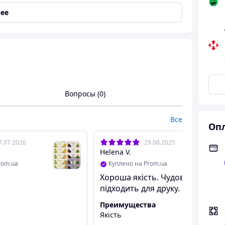
ее
чернилами
Вопросы (0)
Все
Опл
7.07.2026
29.08.2025
Helena V.
+
1
rom.ua
Куплено на Prom.ua
Хороша якість. Чудово
підходить для друку.
Преимущества
Якість
в) Superior - самоклеющаяся