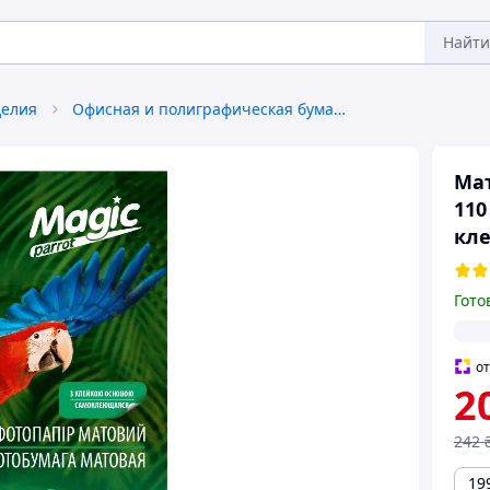
Найти
делия
Офисная и полиграфическая бумага
Мат
110
кл
Гото
о
2
242
19