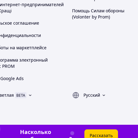
 интернет-предпринимателей
Кращі
Помощь Силам обороны
(Volonter by Prom)
льское соглашение
онфиденциальности
боты на маркетплейсе
рограмма электронный
с PROM
 Google Ads
ветлая
Русский
BETA
Насколько
Рассказать