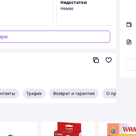
Недостатки
Немає
прос
зображение неотличимым от классической
 яркость и быстрое высыхание.
онтакты
График
Возврат и гарантия
О продавце
я снимков в стеклянных рамках и фотоальбомах.
 С и влажности 40-60%.