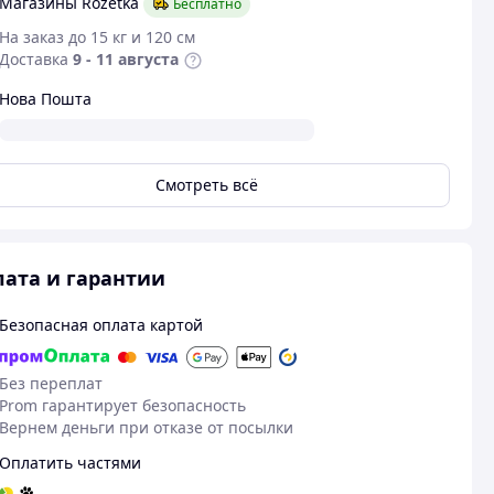
Магазины Rozetka
Бесплатно
На заказ до 15 кг и 120 см
Доставка
9 - 11 августа
Нова Пошта
Смотреть всё
ата и гарантии
15.02.2026
18
Безопасная оплата картой
Роман Т.
Ірина Д.
Куплено на Prom.ua
Куплено на Pr
Без переплат
Середня якість
Замовила не
Prom гарантирует безопасность
рекомендує
Брав для друку наклейок на щит
Вернем деньги при отказе от посылки
цілком влаштовує.
Оплатить частями