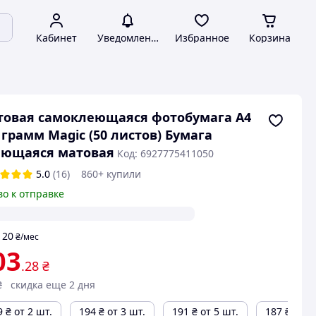
Кабинет
Уведомления
Избранное
Корзина
овая самоклеющаяся фотобумага A4
 грамм Magic (50 листов) Бумага
еющаяся матовая
Код: 6927775411050
5.0
(16)
860+ купили
во к отправке
20
т
₴
/мес
03
.28
₴
₴
скидка еще 2 дня
9
₴
от 2 шт.
194
₴
от 3 шт.
191
₴
от 5 шт.
187
₴
от 1