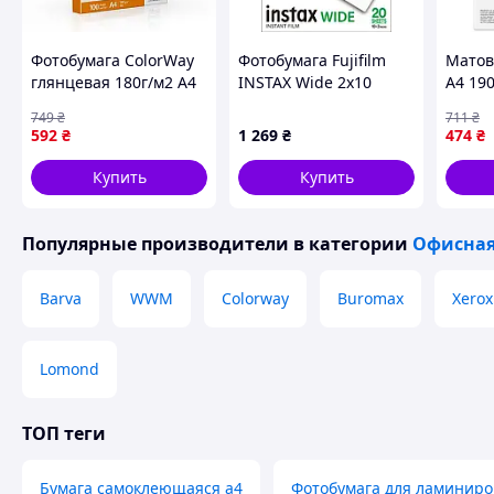
Фотобумага ColorWay
Фотобумага Fujifilm
Матов
глянцевая 180г/м2 A4
INSTAX Wide 2x10
A4 190
100 л. (PG180100A4) —
(16899922)
докум
749
₴
711
₴
Гарантия
и цве
592
₴
1 269
₴
474
₴
иллюс
Купить
Купить
Популярные производители
в категории
Офисная
Barva
WWM
Colorway
Buromax
Xerox
Lomond
ТОП теги
Бумага самоклеющаяся а4
Фотобумага для ламинир