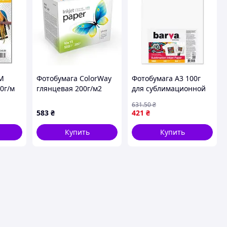
M
Фотобумага ColorWay
Фотобумага A3 100г
0г/м
глянцевая 200г/м2
для сублимационной
й
10х15см 500 л.
печати 20 листов для
631
.50
₴
(PGE2005004R)
ярких изображений и
583
₴
421
₴
художественных
проектов FLAME
Купить
Купить