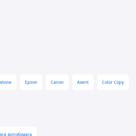
wtone
Epson
Canon
Axent
Color Copy
яся фотобумага