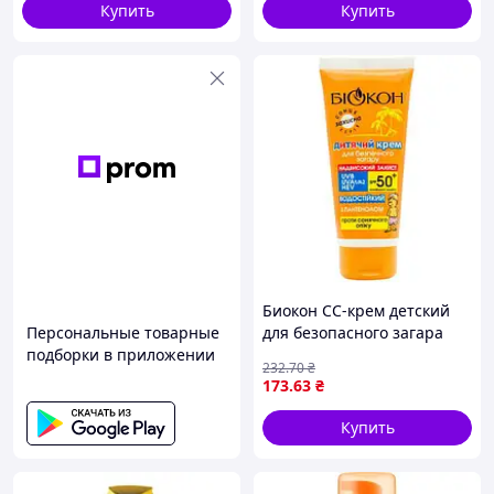
Купить
Купить
Биокон СС-крем детский
Персональные товарные
для безопасного загара
подборки в приложении
SPF50+, 90 мл
232
.70
₴
173
.63
₴
Купить