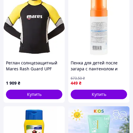
Реглан солнцезащитный
Пенка для детей после
Mares Rash Guard UPF
загара с пантенолом и
BLOCK +80 детский (черно-
экстрактом алоэ для
673
.50
₴
желтый)
увлажнения и
1 909
₴
449
₴
восстановления кожи
FLAME
Купить
Купить