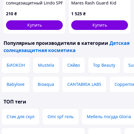
солнцезащитный Lindo SPF
Mares Rash Guard Kid
50+ 75 мл (4826721517575)
детский (розовый)
210
₴
1 525
₴
Купить
Купить
Популярные производители
в категории
Детская
солнцезащитная косметика
БИОКОН
Mustela
Сяйво
Top Beauty
Su
Babylove
Bioaqua
CANTABRIA LABS
Copperto
ТОП теги
Стик для скул
Omi spf гель
Мебель посуда Gloria