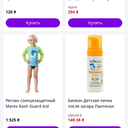
SPF50, 200 мл
420
₴
120
₴
294
₴
Купить
Купить
Реглан солнцезащитный
Биокон Детская пенка
Mares Rash Guard Kid
после загара Пантенол
детский (голубо-зеленый)
Актив, 150мл
200
.20
₴
1 525
₴
149
.38
₴