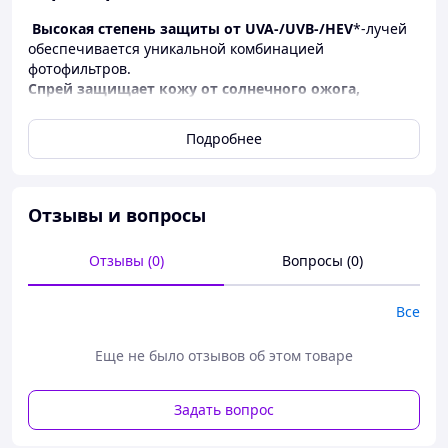
Высокая степень защиты от UVA-/UVB-/HEV
*-лучей
обеспечивается уникальной комбинацией
фотофильтров.
Спрей защищает кожу от солнечного ожога,
раздражения и покраснения.
Благодаря натуральным экстрактам, маслам и
Подробнее
пантенола спрей ухаживает за кожей во время загара.
*Инновация!
Защита от HEV лучей (видимый синий свет)
Отзывы и вопросы
обеспечивает профилактику преждевременного
старения кожи и возрастной пигментации.
Отзывы (0)
Вопросы (0)
Применение:
нанести на кожу и равномерно
распределить. Повторять нанесение каждые 1,5-2 часа
Все
и/или после купания.
Еще не было отзывов об этом товаре
Состав:
aqua, octocrylene, dibutyl adipate,
ethylhexylmethoxycinnamate, butyl
methoxydibenzoylmethane, ceteareth-20, ethylhexyl
Задать вопрос
triazone, phenylbenzimidazole sulfonic acid, glycerin,