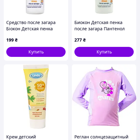
Средство после загара
Биокон Детская пенка
Біокон Детская пенка
после загара Пантенол
Пантенол Актив 150 мл
Актив, 150мл (281798)
199
₴
277
₴
(4820008318398) MDR
Купить
Купить
Крем детский
Реглан солнцезащитный