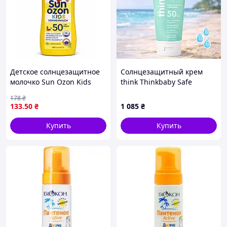
Детское солнцезащитное
Солнцезащитный крем
молочко Sun Ozon Kids
think Thinkbaby Safe
Sonnenmilch SPF 50, 50 мл
Sunscreen SPF 50+ с
178
₴
оксидом цинка 177 мл
133
.50
₴
1 085
₴
Купить
Купить