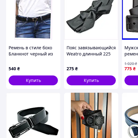
Ремень в стиле бохо
Пояс завязывающийся
Мужск
Бланкнот черный из
Weatro длинный 225
ремень
кожи 813P21X0X7
см, 187590P8H
20222
1 020
₴
540
₴
275
₴
775
₴
Купить
Купить