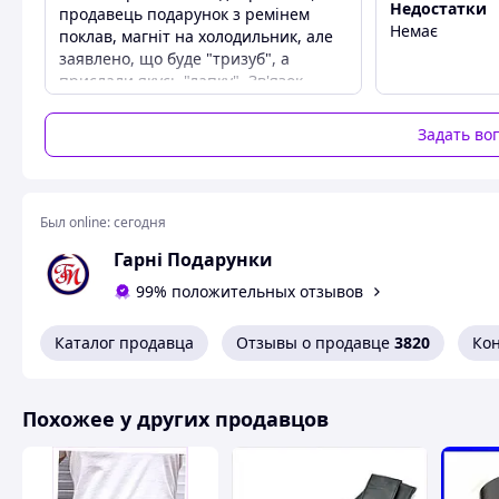
Недостатки
натуральной 100% кожи.
продавець подарунок з ремінем
Немає
поклав, магніт на холодильник, але
Ширина ремня 40 мм. Стандартная длина 1,20,
заявлено, що буде "тризуб", а
прислали якусь "лапку". Зв'язок
Возможен размер до 1,70 м. Цена на длинны
продавець підтримує нормально,
Цвета: черный, коричневый.
але рекомендую все ж таки
Задать во
відправляти той товар, що в описі, а
якщо його немає, то запропонувати
покупцю якийсь вибір! Тому 4 з 5
зірок.
Был online:
сегодня
Гарні Подарунки
99% положительных отзывов
Каталог продавца
Отзывы о продавце
3820
Ко
Похожее у других продавцов