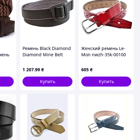
Ремень Black Diamond
Женский ремень Le-
мень
Diamond Mine Belt
Mon nwzh-35k-00100
Black M (1033-BD
110-115 см Красный
D3I5.015-M) D7-2026
(nwzh-35k-00100)
1 207
.99
₴
605
₴
Купить
Купить