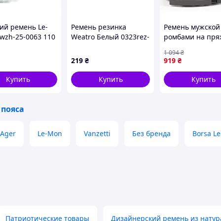
ий ремень Le-
Ремень резинка
Ремень мужской
wzh-25-0063 110
Weatro Белый 0323rez-
ромбами на пря
ний (nwzh-25-
2.5k
Vintage 20291 
1 094
₴
 1605236 - 433
D1-2026
219
₴
919
₴
Купить
Купить
Купить
 пояса
Ager
Le-Mon
Vanzetti
Без бренда
Borsa Le
Патриотические товары
Дизайнерский ремень из натур