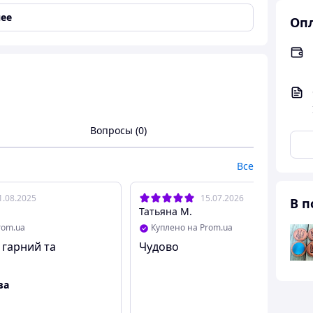
ее
Опл
Вопросы (0)
Все
1.08.2025
15.07.2026
В п
Татьяна М.
rom.ua
Куплено на Prom.ua
 гарний та
Чудово
а.
ва
цельного куска высококачественной