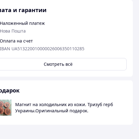
ата и гарантии
Наложенный платеж
Нова Пошта
Оплата на счет
IBAN UA513220010000026006350110285
Смотреть всё
20.09.2024
одарок
Ігор К.
Куплено на Prom.ua
Магнит на холодильник из кожи. Тризуб герб
дякую
Украины.Оригинальный подарок.
Пос