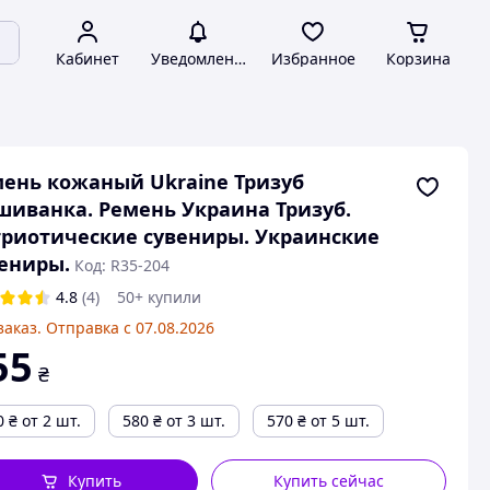
Кабинет
Уведомления
Избранное
Корзина
ень кожаный Ukraine Тризуб
иванка. Ремень Украина Тризуб.
риотические сувениры. Украинские
ениры.
Код: R35-204
4.8
(4)
50+ купили
заказ. Отправка с 07.08.2026
55
₴
0
₴
от 2 шт.
580
₴
от 3 шт.
570
₴
от 5 шт.
Купить
Купить сейчас