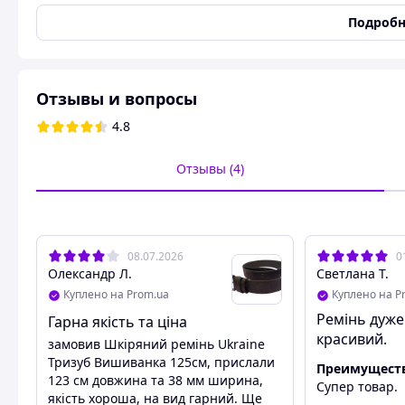
Размер мужских ремней
115 - 125 см.
Подробн
Длина ремня
1200 мм
Ширина ремня
40 мм
Материал
Натуральная кожа
Отзывы и вопросы
Вид кожи по способу отделки
Лицевая
4.8
Тип застежки
Пряжка классическая
Двусторонний ремень
Нет
Отзывы (4)
Цвет
Черный
Укорачивается
Да
Состояние
Новое
08.07.2026
0
Пользовательские характеристики
Олександр Л.
Светлана Т.
Куплено на Prom.ua
Куплено на P
Вид кожи
Коровья
Ремінь дуже
Гарна якість та ціна
красивий.
замовив Шкіряний ремінь Ukraine
Кожаный ремень: Ukraine Тризуб Вышиванк
Тризуб Вишиванка 125см, прислали
Преимущест
123 см довжина та 38 мм ширина,
Супер товар.
Ремень не сшит и не склеен, изготовлен из 
якість хороша, на вид гарний. Ще