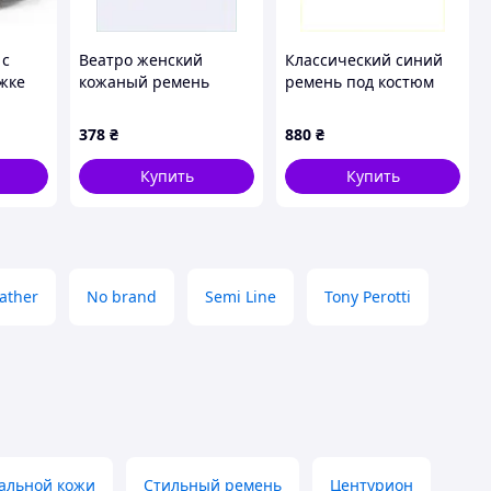
 с
Веатро женский
Классический синий
жке
кожаный ремень
ремень под костюм
Черный
темно-бежевый
Weatro кожаный
6T739421X
K852944H6B
378
₴
880
₴
Купить
Купить
ather
No brand
Semi Line
Tony Perotti
альной кожи
Стильный ремень
Центурион