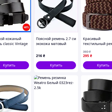
ой кожаный
Поясной ремень 2.7 см
Красивый
 classic Vintage
экокожа матовый
текстильный ре
 Черный
E67K65H807
Vintage 20813
360
₴
Коричневый
216
₴
295
₴
Купить
Купить
Купить