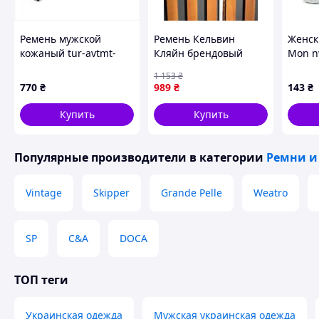
Ремень мужской
Ремень Кельвин
Женск
кожаный tur-avtmt-
Кляйн брендовый
Mon n
35k-004 Weatro
черный матовый
см Си
1 153
₴
Черный
экокожа женский
0063),
770
₴
989
₴
143
₴
мужской Calvin Klein
Shopingo ремінь
Купить
Купить
Кельвін Кляйн
брендовий чорний
Популярные производители
в категории
Ремни и
Vintage
Skipper
Grande Pelle
Weatro
SP
C&A
DOCA
ТОП теги
Украинская одежда
Мужская украинская одежда