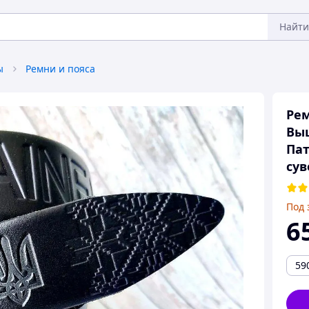
Найти
ы
Ремни и пояса
Рем
Выш
Пат
сув
Под 
6
59