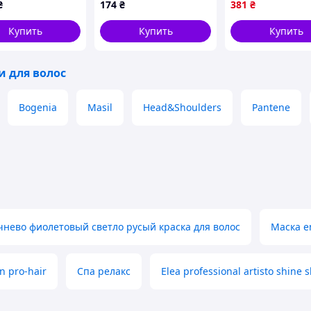
₴
174
₴
381
₴
и 250 мл
MegaTorg.com.ua
Купить
Купить
Купить
 для волос
Bogenia
Masil
Head&Shoulders
Pantene
нево фиолетовый светло русый краска для волос
Маска en
 pro-hair
Спа релакс
Elea professional artisto shine