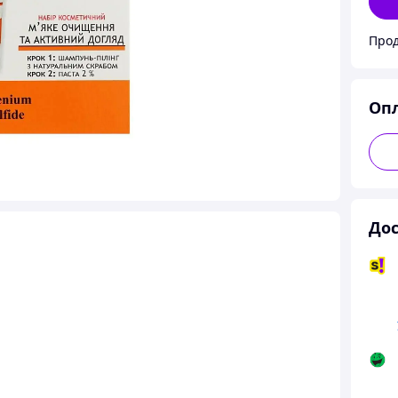
Про
Оп
Дос