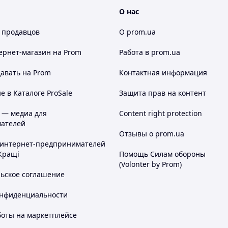
О нас
 продавцов
О prom.ua
ернет-магазин
на Prom
Работа в prom.ua
авать на Prom
Контактная информация
 в Каталоге ProSale
Защита прав на контент
 — медиа для
Content right protection
ателей
Отзывы о prom.ua
 интернет-предпринимателей
Кращі
Помощь Силам обороны
(Volonter by Prom)
льское соглашение
онфиденциальности
боты на маркетплейсе