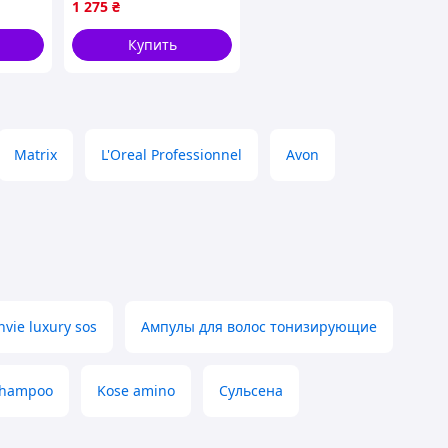
1 275
₴
Купить
Matrix
L'Oreal Professionnel
Avon
vie luxury sos
Ампулы для волос тонизирующие
 shampoo
Kose amino
Сульсена