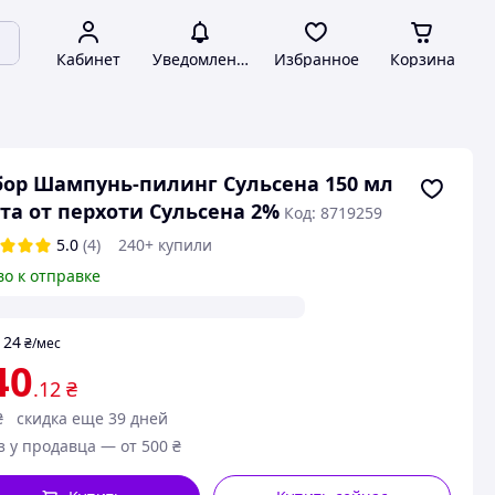
Кабинет
Уведомления
Избранное
Корзина
ор Шампунь-пилинг Сульсена 150 мл
та от перхоти Сульсена 2%
Код: 8719259
5.0
(4)
240+ купили
во к отправке
24
т
₴
/мес
40
.12
₴
₴
скидка еще 39 дней
з у продавца — от 500 ₴