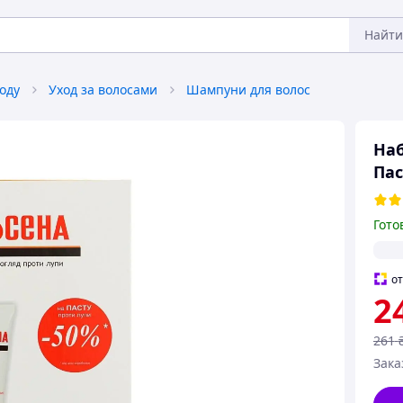
Найти
оду
Уход за волосами
Шампуни для волос
Наб
Пас
Гото
о
2
261
Зака