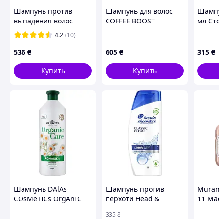
Шампунь против
Шампунь для волос
Шампу
выпадения волос
COFFEE BOOST
мл Ст
Nishman Hair Shampoo
цвета
4.2
(10)
ANTI-HAIRLOSS 400 мл
ACME 
536
₴
605
₴
315
₴
Купить
Купить
Шампунь DАlАs
Шампунь против
Muran
СОsМeТІСs ОrgАnІС
перхоти Head &
11 Ма
САre Ромашка Для
Shoulders Основной
восст
335
₴
укрепления и
уход 625 мл
напол