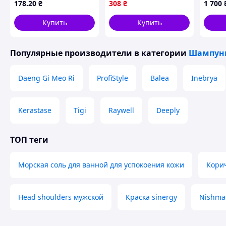
178
.20
₴
308
₴
1 700
восстановления волос
(8006530029292)
розам
900 г (4823128000037)
Купить
Купить
Популярные производители
в категории
Шампуни
Daeng Gi Meo Ri
ProfiStyle
Balea
Inebrya
Kerastase
Tigi
Raywell
Deeply
ТОП теги
Морская соль для ванной для успокоения кожи
Корич
Head shoulders мужской
Краска sinergy
Nishman