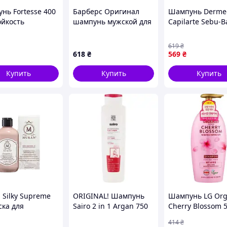
нь Fortesse 400
Барберс Оригинал
Шампунь Derme
ойкость
шампунь мужской для
Capilarte Sebu-B
/color up ТМ
активации роста волос
Для жирных вол
PROFESSIONAL
1л, 81454AKH61
Восстановление
619
₴
микробиома ко
618
₴
569
₴
головы 300 мл
5901643176945 
Купить
Купить
Купить
 Silky Supreme
ORIGINAL! Шампунь
Шампунь LG Org
ска для
Sairo 2 in 1 Argan 750
Cherry Blossom 
ановления и
мл (8433295051150) -
414
₴
нения волос с
Качество! Гарантия!