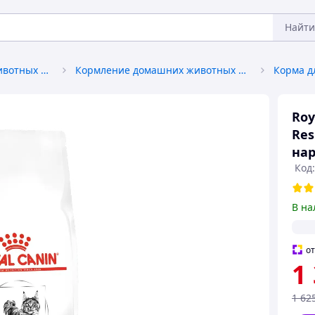
Найти
Товары для домашних животных и птиц
Кормление домашних животных и птиц
Корма д
Roy
Res
на
Код
В на
о
1
1 62