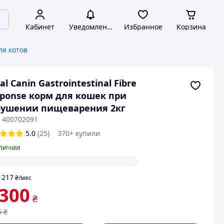
Кабинет
Уведомления
Избранное
Корзина
ля котов
al Canin Gastrointestinal Fibre
ponse корм для кошек при
рушении пищеварения 2кг
: 400702091
5.0
(25)
370+ купили
личии
217
т
₴
/мес
 300
₴
5
₴