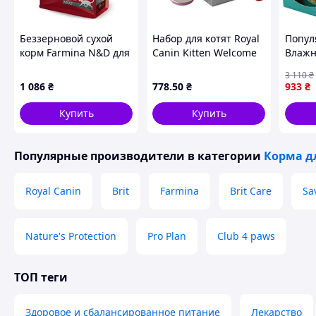
Беззерновой сухой
Набор для котят Royal
Попул
корм Farmina N&D для
Canin Kitten Welcome
Влажн
взрослых кошек
pack 1.2 кг + влажный
кошек
3 110
₴
(курица/гранат), 1.5 кг
корм 0.085 кг х 3 шт
курице
1 086
₴
778
.50
₴
933
₴
котят 
(47706
Купить
Купить
Лучше
тольк
Популярные производители
в категории
Корма д
Royal Canin
Brit
Farmina
Brit Care
Sa
Nature's Protection
Pro Plan
Club 4 paws
ТОП теги
Здоровое и сбалансированное питание
Лекарство