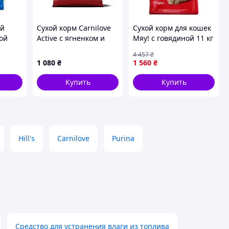
ый
Сухой корм Carnilove
Сухой корм для кошек
ой
Active с ягненком и
Мяу! с говядиной 11 кг
Josera
диким кабаном для
(4820269144903/482026914
4 457
₴
стерилизованных
(Мрія)
1 080
₴
1 560
₴
цион с
кошек 2 кг
м,
Купить
Купить
орохом
Hill's
Carnilove
Purina
Средство для устранения влаги из топлива