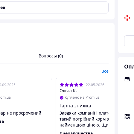
ее
ые, Гигантские, Без ограничений
Вопросы (0)
Опл
ройствах пищеварения.
Все
0.09.2025
22.05.2026
нием различных типов клетчатки, включая
Ольга К.
кишечного транзита.
rom.ua
Куплено на Prom.ua
Гарна знижка
овар не просрочений
Завдяки компанії і платформі купил
одорожника), которая помогает поддерживать
такий потрібний корм за
ва
найменшою ціною. Щиро дякую
Преимущества