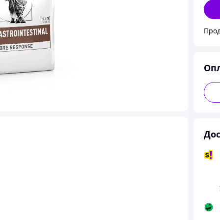
Прод
Оп
Дос