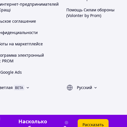
 интернет-предпринимателей
Кращі
Помощь Силам обороны
(Volonter by Prom)
льское соглашение
онфиденциальности
боты на маркетплейсе
рограмма электронный
с PROM
 Google Ads
ветлая
Русский
BETA
Насколько
Рассказать