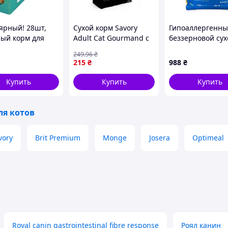
ярный! 28шт,
Сухой корм Savory
Гипоаллергенн
ый корм для
Adult Cat Gourmand с
беззерновой сух
 Sheba с
лососем и белой
корм для кошек 
249
.96
₴
й в соусе для
рыбой для
Marinesse 2 кг
215
₴
988
₴
85 г
длинношерстных
диетический ра
08264567) -
кошек 400 г
сушеным лососе
Купить
Купить
Купить
е качество
картофелем и г
о на
ля котов
vory
Brit Premium
Monge
Josera
Optimeal
Royal canin gastrointestinal fibre response
Роял канин