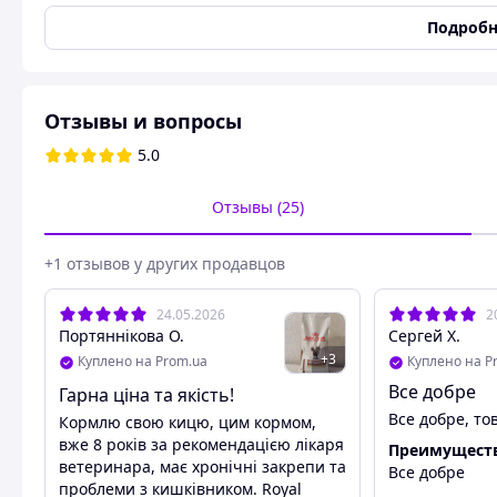
Основные
Подробн
Животное
Коты/кошки
Размер породы животных
Мелкие, Средние, Крупн
Вид корма
Лечебный
Отзывы и вопросы
Форма выпуска
Сухие корма
5.0
Срок годности
24 мес
Отзывы (25)
Возрастная группа
Для взрослых животных
Полнорационный диетический корм для кошек при расст
+1 отзывов у других продавцов
Поддержание пищеварительной системы
24.05.2026
2
Высокоусвояемая формула со сбалансированным содержа
Портяннікова О.
Сергей Х.
пребиотики, для поддержания здорового пищеварения и 
+
3
Куплено на Prom.ua
Куплено на P
Поддержание кишечного транзита
Все добре
Гарна ціна та якість!
Все добре, т
Специализированная формула (с высоким содержанием п
Кормлю свою кицю, цим кормом,
здоровый кишечный транзит.
вже 8 років за рекомендацією лікаря
Преимущест
ветеринара, має хронічні закрепи та
Все добре
Необходимый уровень энергии
проблеми з кишківником. Royal