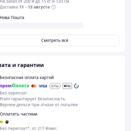
На заказ от 200 ₴ до 15 кг и 120 см
Доставка
11 - 13 августа
Нова Пошта
Смотреть всё
ата и гарантии
Безопасная оплата картой
22.10.2025
10
Михаил Т.
Александр С.
Без переплат
Куплено на Prom.ua
Куплено на Pr
Prom гарантирует безопасность
Гарна якість.'
Прийнятна ц
Вернем деньги при отказе от посылки
а
На смак не куш
Оплатить частями
відмовився.
Преимуществ
Без переплат*, от 217 ₴/мес.
Ціна. Швидко 