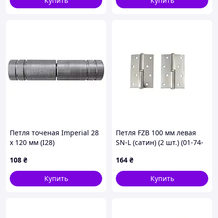
Купить
Купить
Петля точеная Imperial 28
Петля FZB 100 мм левая
x 120 мм (I28)
SN-L (сатин) (2 шт.) (01-74-
005)
108
₴
164
₴
Купить
Купить