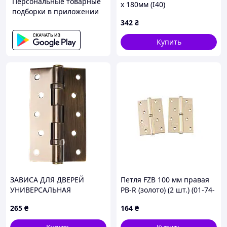
Персональные товарные
x 180мм (I40)
подборки в приложении
342
₴
Купить
ЗАВИСА ДЛЯ ДВЕРЕЙ
Петля FZB 100 мм правая
УНИВЕРСАЛЬНАЯ
PB-R (золото) (2 шт.) (01-74-
РАЗБОРНАЯ HE-120 PCF
015)
265
₴
164
₴
ПОЛИРОВНАЯ БРОНЗА