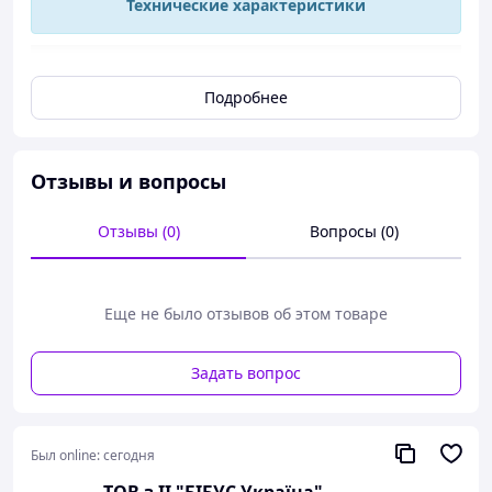
Технические характеристики
Петля
56.3080-210S
петля из чорного 
Подробнее
Материал
литья, штифт из
нержавеющей ста
Длина
50 мм
Отзывы и вопросы
Ширина
76 мм
Отзывы (0)
Вопросы (0)
Высота
12 мм
Толщина
6 мм
Монтажные отвестия
Ø6,6 мм
Еще не было отзывов об этом товаре
Диаметр
Ø6 мм
Задать вопрос
Был online:
сегодня