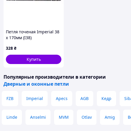
Петля точеная Imperial 38
x 170мм (I38)
328
₴
Купить
Популярные производители
в категории
Дверные и оконные петли
FZB
Imperial
Apecs
AGB
Кедр
Sib
Linde
Anselmi
MVM
Otlav
Amig
В