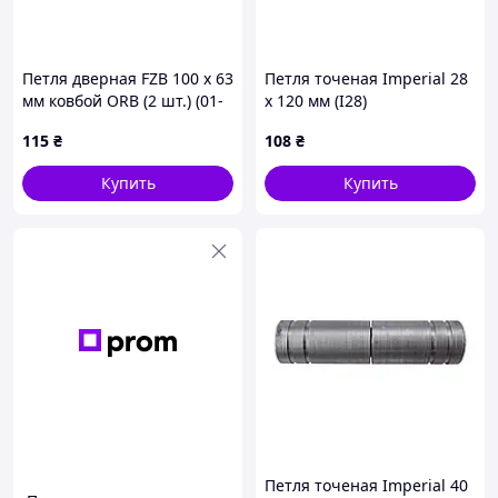
Петля дверная FZB 100 x 63
Петля точеная Imperial 28
мм ковбой ORB (2 шт.) (01-
x 120 мм (I28)
63-006)
115
₴
108
₴
Купить
Купить
Петля точеная Imperial 40