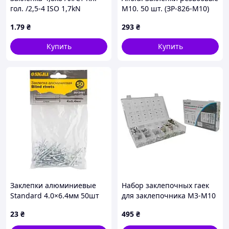
гол. /2,5-4 ISO 1,7kN
М10. 50 шт. (ЗР-826-M10)
(00000048506)
1
.79
₴
293
₴
Купить
Купить
Заклепки алюминиевые
Набор заклепочных гаек
Standard 4.0×6.4мм 50шт
для заклепочника M3-M10
SIGMA (2612491)
300 шт. алюминий+сталь
23
₴
495
₴
SILVER S11360 Vmarket