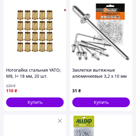
Нотогайка стальная YATO;
Заклепки вытяжные
М8, l= 18 мм, 20 шт.
алюминиевые 3,2 х 10 мм
[35/140]
Polax (37-005)
220
₴
110
₴
31
₴
Купить
Купить