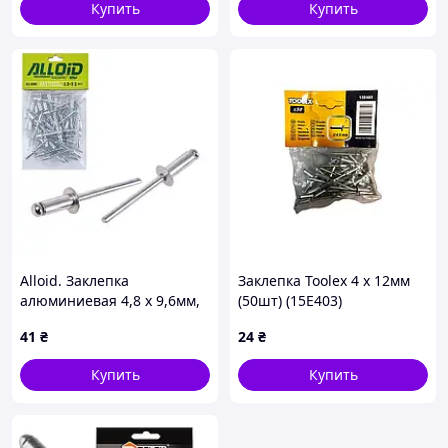
Купить
Купить
Alloid. Заклепка
Заклепка Toolex 4 x 12мм
алюминиевая 4,8 х 9,6мм,
(50шт) (15E403)
50шт
41
₴
24
₴
Купить
Купить