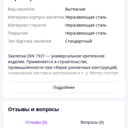
Вид заклепки
Вытяжная
Материал корпуса заклепки
Нержавеющая сталь
Материал стержня
Нержавеющая сталь
Покрытие
Нержавеющая сталь
Тип бортика заклепки
Стандартный
Заклепка DIN 7337 — универсальное крепежное
изделие. Применяется в строительстве,
промышленности при сборке различных конструкций,
соединении листовых материалов и т. д. Метиз состоит
из двух функциональных элементов:
Подробнее
· цилиндр с буртиковой головкой;
· металлический стержень с головкой.
Цилиндр, подобный обычной заклепке, полый внутри.
Отзывы и вопросы
Он вставляется в специально подготовленное
отверстие так, чтобы головка с буртиком оказывалась
снаружи. С обратной стороны, проходя через
Отзывы (0)
Вопросы (0)
соединяемые листы или детали, в цилиндр вставляется