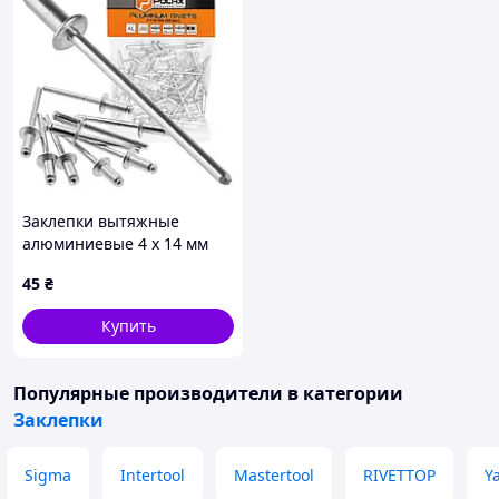
Заклепки вытяжные
алюминиевые 4 х 14 мм
Polax (37-011)
45
₴
Купить
Популярные производители
в категории
Заклепки
Sigma
Intertool
Mastertool
RIVETTOP
Y