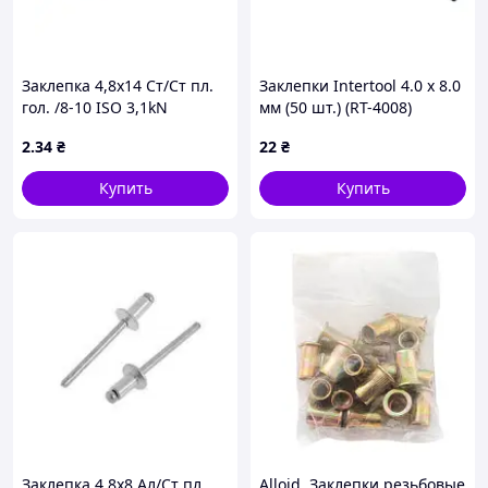
Заклепка 4,8х14 Ст/Ст пл.
Заклепки Intertool 4.0 х 8.0
гол. /8-10 ISO 3,1kN
мм (50 шт.) (RT-4008)
2
.34
₴
22
₴
Купить
Купить
Заклепка 4,8х8 Ал/Ст пл.
Alloid. Заклепки резьбовые