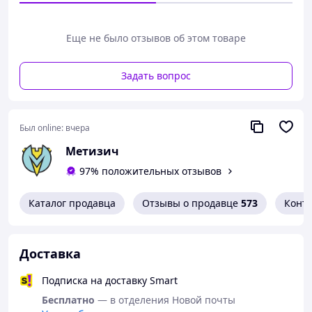
стержень, похожий на гвоздь. Он выступает над
поверхностью головки цилиндра, после чего
Еще не было отзывов об этом товаре
обрезается и может быть загнут или расклепан.
Заклепки отрывные DIN 7337 A2/A4 изготавливаются
Задать вопрос
из нержавеющей стали AISI 304/316.
Более подробная информация размещена на сайте
https://
metiza.net
Был online:
вчера
Метизич
97% положительных отзывов
Каталог продавца
Отзывы о продавце
573
Конт
Доставка
Подписка на доставку Smart
Бесплатно
— в отделения Новой почты