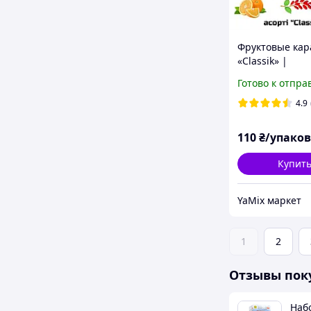
Фруктовые ка
«Classik» |
Карамельные 
Готово к отпра
6 вкусов без
красителей |
4.9
Производител
FruktoviOlivci
110
₴/упако
Купит
YaMix маркет
1
2
Отзывы пок
Наб