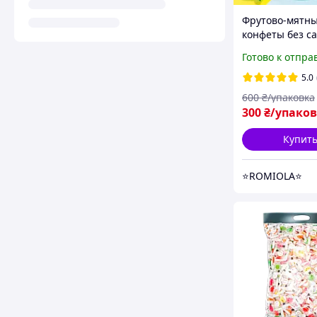
Фрутово-мятн
конфеты без са
витамином C |
Готово к отпра
Освежающие 
фруктовые для
5.0
дыхания | 100 
600
₴/упаковка
г.
300
₴/упако
Купит
⭐ROMIOLA⭐