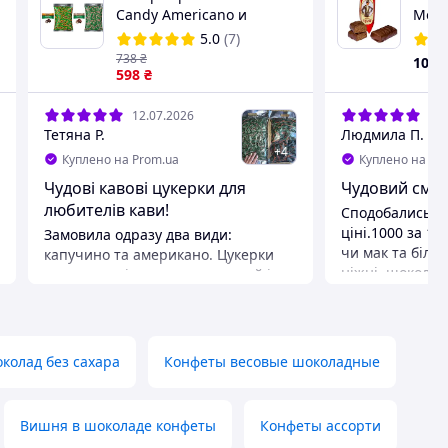
Candy Americano и
Молд
Cappuccino" 1000 гр.( 2
5.0
(7)
пач*500 г.)
738
₴
100
₴
598
₴
12.07.2026
10.
Тетяна Р.
Людмила П.
+
4
Куплено на Prom.ua
Куплено на Pr
Чудові кавові цукерки для
Чудовий сма
любителів кави!
Сподобались .в
ціні.1000 за 1к
Замовила одразу два види:
чи мак та білоч
капучино та американо. Цукерки
ніжні ,шоколад
дуже смачні, мають насичений і
ніжне шоколадн
натуральний кавовий аромат без
добавки: хруст
хімічного присмаку. Версія
обсмаженого ар
«Капучино» м'якша та ніжніша, а
рис. Або вафельної крихти. вироби
«Американо» — більш міцна, з
колад без сахара
Конфеты весовые шоколадные
вкриті шаром 
приємною гірчинкою. Пачки
шоколаду (шоко
величезні, вистачить надовго.
Смаковий акцен
Окремий плюс за зручне
Вишня в шоколаде конфеты
Конфеты ассорти
коньяку, яка н
індивідуальне пакування кожної