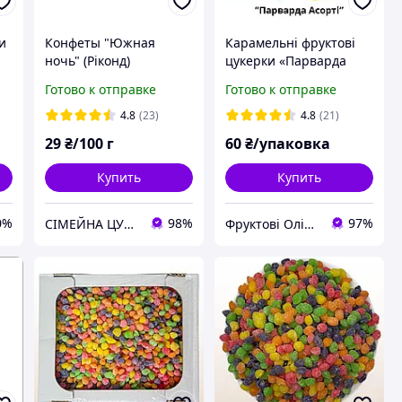
и
Конфеты "Южная
Карамельні фруктові
ночь" (Ріконд)
цукерки «Парварда
ы
Веселка асорті» від
Готово к отправке
Готово к отправке
виробника 500г.
фасовка пакет
4.8
(23)
4.8
(21)
29
₴/100 г
60
₴/упаковка
Купить
Купить
0%
98%
97%
СІМЕЙНА ЦУКЕРНЯ
Фруктові Олівці