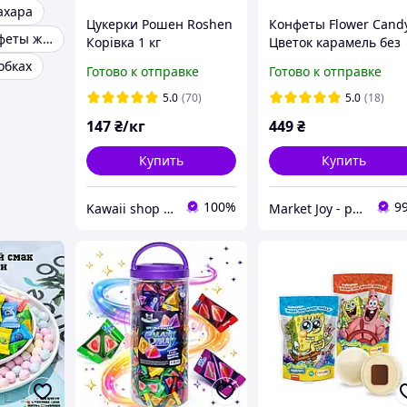
ахара
Цукерки Рошен Roshen
Конфеты Flower Cand
Желейные конфеты желейки
Корівка 1 кг
Цветок карамель без
сахара с витамином 
обках
Готово к отправке
Готово к отправке
освежающие
5.0
(70)
5.0
(18)
147
₴/кг
449
₴
Купить
Купить
100%
9
Kawaii shop інтернет магазин
Market Joy - радость в каждой покупке!