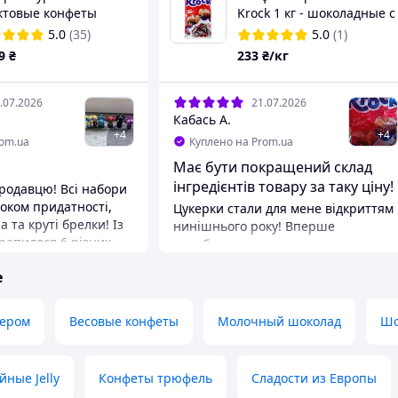
ктовые конфеты
Krock 1 кг - шоколадные с
ка Боб "Манго" и
арахисовой пастой
5.0
(35)
5.0
(1)
ушка, Драконы, 20г
9
₴
233
₴/кг
.07.2026
21.07.2026
Кабась А.
+
4
+
4
rom.ua
Куплено на Prom.ua
Має бути покращений склад
інгредієнтів товару за таку ціну!
ю! Всі набори
оком придатності,
Цукерки стали для мене відкриттям
 та круті брелки! Із
нинішнього року! Вперше
трапилося 6 різних
спробувавши цю смакоту, виникає
ше 4 повторки, що
бажання купувати ще. Поєднання
е
. Упаковка була
смаків солодкуватої і трішки
фігурки приїхали в
солонуватої арахісової пасти
і. Замовлення
залишає тільки приємні враження.
кером
Весовые конфеты
Молочный шоколад
Шо
же швидко, доставка
Рука тягнеться до нової порції
еративною, тому все
цукерок, які можна їсти просто
жодних проблем.
жменями. З мінусів відмічу
ные Jelly
Конфеты трюфель
Сладости из Европы
ідзначити продавця
наявність пальмової олії. Бо за таку