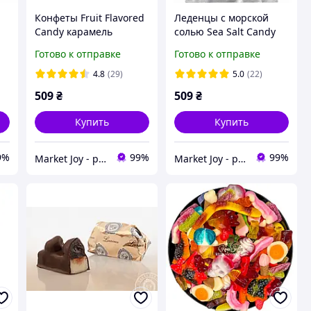
Конфеты Fruit Flavored
Леденцы с морской
Candy карамель
солью Sea Salt Candy
фруктовый микс без
без сахара
Готово к отправке
Готово к отправке
г
сахара с витамином С
4.8
(29)
5.0
(22)
509
₴
509
₴
Купить
Купить
9%
99%
99%
Market Joy - радость в каждой покупке!
Market Joy - радость в каждой покупке!