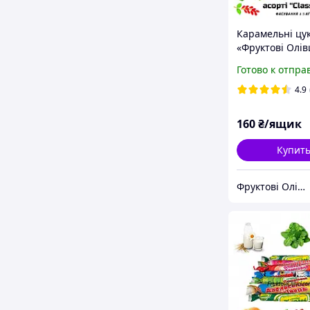
Карамельні цу
«Фруктові Олів
Classik» від в
Готово к отпра
1.5кг. ящик ек
4.9
160
₴/ящик
Купит
Фруктові Олівці