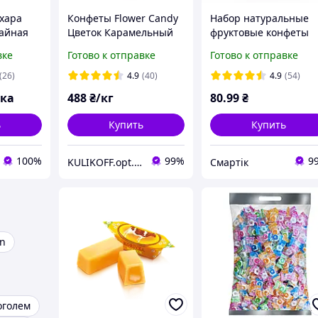
ахара
Конфеты Flower Candy
Набор натуральные
айная
Цветок Карамельный
фруктовые конфеты
 0,5 кг з
без сахара с
Улитка Боб "Манго" и
вке
Готово к отправке
Готово к отправке
витамином С 1 кг
игрушка, Драконы, 20
аю
(26)
4.9
(40)
4.9
(54)
вка
488
₴/кг
80
.99
₴
ь
Купить
Купить
100%
99%
9
KULIKOFF.opt.shop
Смартік
n
оголем