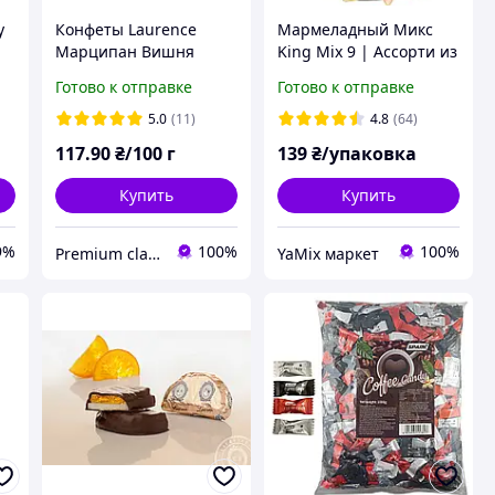
y
Конфеты Laurence
Мармеладный Микс
Марципан Вишня
King Mix 9 | Ассорти из
С
Греческие Конфеты
9 видов желеек|
Готово к отправке
Готово к отправке
Лоуренс
Жевательный
мармелад | Италия |
5.0
(11)
4.8
(64)
Фруктовые желейки|
117
.90
₴/100 г
139
₴/упаковка
500г.
Купить
Купить
9%
100%
100%
Premium class
YaMix маркет