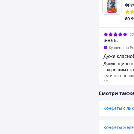
фру
Улит
игр
80
.9
22
Інна Б.
Куплено на P
Дуже класно!
Дякую щиро продавц
з хорошим стр
смачна пастила
10 штук мені 
фігурок та ли
Смотри такж
дуже потішило
надійною, всі 
чудовому стан
Конфеты с ли
відправили ду
також була оп
пройшло без 
Конфеты желей
Окремо хочу в