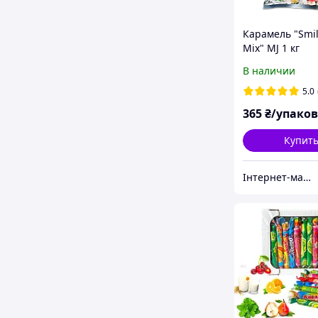
Карамель "Smil
Mix" MJ 1 кг
Українського
В наличии
виробництва т
Joy (льодяники
5.0
двошарові)
365
₴/упако
Купит
Інтернет-магазин солодощів "Candy joy"