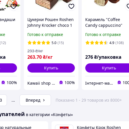
рандаши
Цукерки Рошен Roshen
Карамель "Coffee
Johnny Krocker choco 1
Candy cappuccino"
конфеты
кг
мини конфета с
вке
Готово к отправке
Готово к отправке
кофеином Make Joy 5
г
(12)
5.0
(15)
4.9
(108)
ь
293
₴/кг
вка
263
.70
₴/кг
276
₴/упаковка
ь
Купить
Купить
100%
100%
10
Kawaii shop інтернет магазин
Інтернет-магазин солодощів "Candy joy"
3
...
Вперед
Показано 1 - 29 товаров из 8000+
упателей
в категории «Конфеты»
ор натуральные
Конфеты Крок Roshen