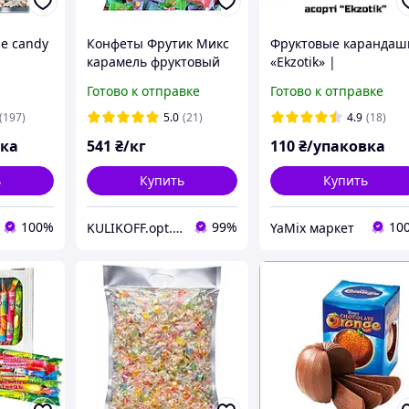
e candy
Конфеты Фрутик Микс
Фруктовые карандаш
карамель фруктовый
«Ekzotik» |
микс 1 кг
Карамельные конфет
Готово к отправке
Готово к отправке
м Make
с экзотическими
 смайлик
вкусами |
(197)
5.0
(21)
4.9
(18)
Производитель
вка
541
₴/кг
110
₴/упаковка
FruktoviOlivci
ь
Купить
Купить
100%
99%
10
KULIKOFF.opt.shop
YaMix маркет