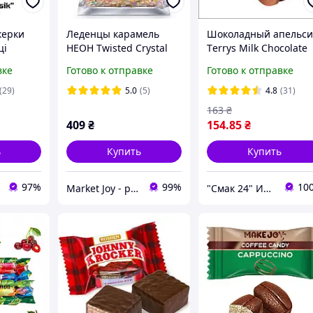
керки
Леденцы карамель
Шоколадный апельс
ці
НЕОН Twisted Crystal
Тerrys Milk Chocolate
иробника
микс вкусов
Orange 157г
вке
Готово к отправке
Готово к отправке
ран
(29)
5.0
(5)
4.8
(31)
163
₴
409
₴
154
.85
₴
ь
Купить
Купить
97%
99%
10
Market Joy - радость в каждой покупке!
"Смак 24" Интернет-магазин