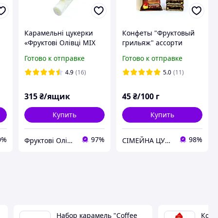
Карамельні цукерки
Конфеты "Фруктовый
«Фруктові Олівці MIX
грильяж" ассорти
18 смаків» 3 кг ящик від
(Lagom)
Готово к отправке
Готово к отправке
00
виробника
4.9
(16)
5.0
(11)
315
₴/ящик
45
₴/100 г
Купить
Купить
0%
97%
98%
Фруктові Олівці
СІМЕЙНА ЦУКЕРНЯ
Набор карамель "Coffee
Конф