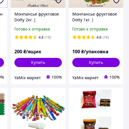
ин
Монпансье фруктовое
Монпансье фруктовое
Dotty 2кг. |
Dotty 1кг. |
Натуральные конфеты
Натуральные конфеты
Готово к отправке
Готово к отправке
в сахарной посыпке |
в сахарной посыпке |
Опт от производителя
Опт от производителя
4.8
(19)
4.8
(18)
200
₴/ящик
100
₴/упаковка
Купить
Купить
0%
100%
100%
YaMix маркет
YaMix маркет