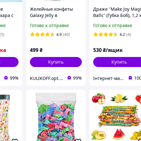
ые
Желейные конфеты
Драже "Make Joy Mag
хара с
Galaxy Jelly в
Balls" (Губка Боб), 1,2 
пирамидках, 160шт.
(24пак. по 50 гр)
вке
Готово к отправке
Готово к отправке
леденцы
 свежего
(5)
4.9
(40)
4.2
(4)
шт. - 100
вка
499
₴
530
₴/ящик
ь
Купить
Купить
99%
99%
10
KULIKOFF.opt.shop
Інтернет-магазин солодощів "Candy joy"