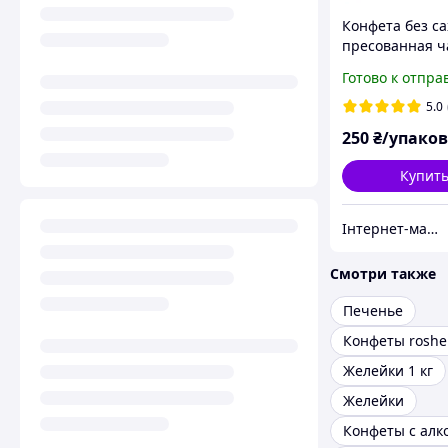
Конфета без с
пресованная ч
"Tea Candy mix",
Готово к отпра
екстрактом
китайського ч
5.0
250
₴/упако
Купит
Інтернет-магазин солодощів "Candy joy"
Смотри также
Печенье
Конфеты roshe
Желейки 1 кг
Желейки
Конфеты с алк