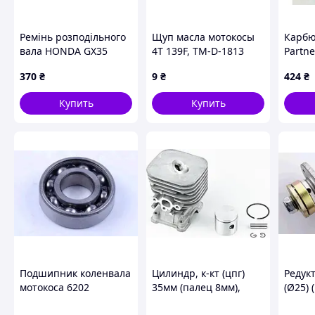
Ремінь розподільного
Щуп масла мотокосы
Карбю
вала HONDA GX35
4T 139F, TM-D-1813
Partne
N-279
370
₴
9
₴
424
₴
Купить
Купить
Подшипник коленвала
Цилиндр, к-кт (цпг)
Редук
мотокоса 6202
35мм (палец 8мм),
(Ø25)
15*35*11 (1E40F)
чёрный Husqvarna
BEST,