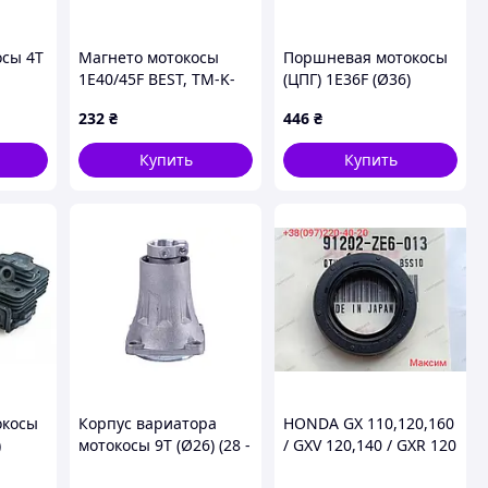
осы 4T
Магнето мотокосы
Поршневая мотокосы
1E40/45F BEST, TM-K-
(ЦПГ) 1E36F (Ø36)
8372
(черная) HORZA, TM-C-
232
₴
446
₴
1986
Купить
Купить
окосы
Корпус вариатора
HONDA GX 110,120,160
)
мотокосы 9T (Ø26) (28 -
/ GXV 120,140 / GXR 120
M-C-
34) AMG, TM-N-296815
/ G 35 / GV 35 Сальник