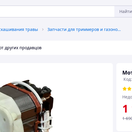
Найти
 скашивания травы
Запчасти для триммеров и газонокосилок
от других продавцов
Мот
Код:
Недо
1
1 69