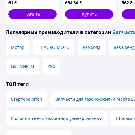
(mod.A), TM-N-277215
125R/128R Китай
61
₴
658
.80
₴
562
₴
Купить
Купить
Популярные производители
в категории
Запчаст
Мотор
TT AGRO MOTO
Рамболд
Без бренд
GRUNHELM
YBX
ТОП теги
Стартера orion
Запчасти для газонокосилки Makita E
Колпачок свечи зажигания универсальный
Шпонка м