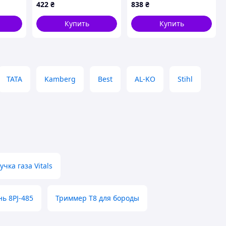
коленвала (22-35-6)
422
₴
838
₴
91202-ZE6-013 Хонда
Купить
Купить
TATA
Kamberg
Best
AL-KO
Stihl
учка газа Vitals
ь 8PJ-485
Триммер T8 для бороды