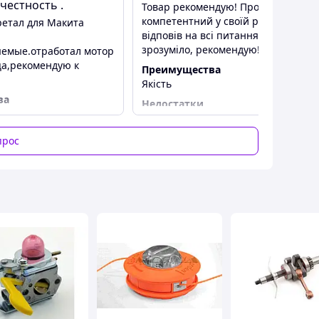
честность .
Товар рекомендую! Продавець
и это предусмотрено конструкцией).
компетентний у своїй роботі,
етал для Макита
відповів на всі питання чітко і
зрозуміло, рекомендую!
емые.отработал мотор
ца,рекомендую к
Преимущества
Якість
ва
Недостатки
Без недоліків
прос