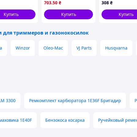
подходит для работы с
3069
703
.50
₴
308
₴
травой и
кустарниками
Купить
Купить
Купить
и для триммеров и газонокосилок
а
Winzor
Oleo-Mac
VJ Parts
Husqvarna
LM 3300
Ремкомплект карбюратора 1E36F Бригадир
Р
аховика 1E40F
Бензокоса косарка
Ручейковый ремен