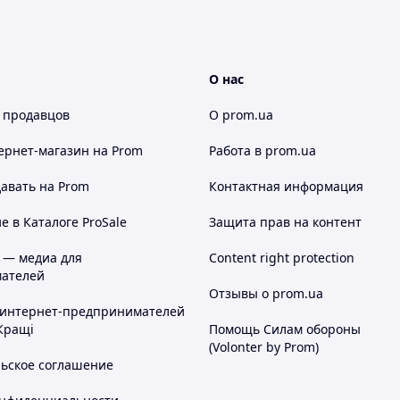
О нас
 продавцов
О prom.ua
ернет-магазин
на Prom
Работа в prom.ua
авать на Prom
Контактная информация
 в Каталоге ProSale
Защита прав на контент
 — медиа для
Content right protection
ателей
Отзывы о prom.ua
 интернет-предпринимателей
Кращі
Помощь Силам обороны
(Volonter by Prom)
льское соглашение