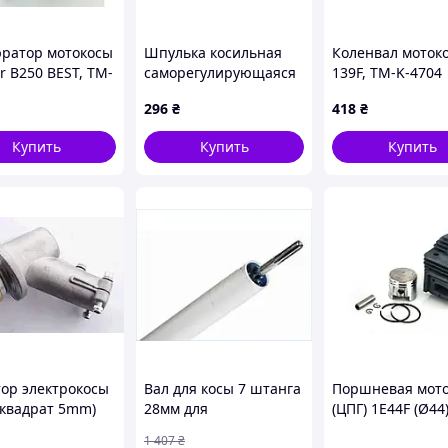
ратор мотокосы
Шпулька косильная
Коленвал моток
r B250 BEST, TM-
саморегулирующаяся
139F, TM-K-4704
226
(Oleomak Garden)
296
₴
418
₴
FORESTER (mod.B), TM-
R-3987
Купить
Купить
Купить
тор электрокосы
Вал для косы 7 штанга
Поршневая мот
 (квадрат 5mm)
28мм для
(ЦПГ) 1E44F (Ø44
 TM-N-278697
газонокосилки
(черная) BEST, T
1 407
₴