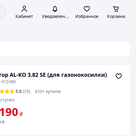
Кабинет
Уведомления
Избранное
Корзина
ор AL-KO 3.82 SE (для газонокосилки)
 412480
5.0
(33)
620+ купили
ступен
 190
₴
0
₴