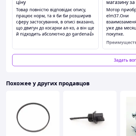
ціну
магазину за 
✅ Проверка подшипников и смазка подвижных частей (есл
Товар повністю відповідає опису,
Мотор приобр
працює норм, та я би би розширив
elm37.Они
сферу застосування, в описі вказано,
взаимозаменя
що двигун до косарки ал-ко, а він ще
уже два меся
й підходить абсолютно до gardena👍
покупке.
Преимущест
Качество
Недостатки
Задать во
Нет
Похожее у других продавцов