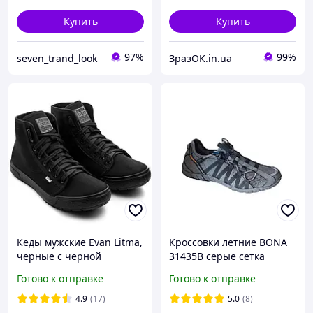
Купить
Купить
97%
99%
seven_trand_look
ЗразОК.in.ua
Кеды мужские Evan Litma,
Кроссовки летние BONA
черные с черной
31435B серые сетка
подошвой
Готово к отправке
Готово к отправке
4.9
(17)
5.0
(8)