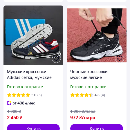
Мужские кроссовки
Черные кроссовки
Adidas сетка, мужские
мужские легкие
кожаные летние
кроссовки мужские
Готово к отправке
Готово к отправке
кроссовки, мужские
мужские кроссовки осень
повседневные кроссовки
5.0
(5)
4.8
(4)
Адидас
408
от
₴
/мес
4 900
₴
1 200
₴/пара
2 450
₴
972
₴/пара
Купить
Купить