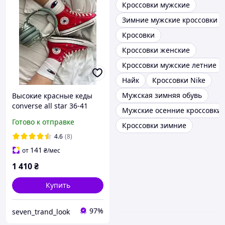
Кроссовки мужские
Зимние мужские кроссовки
Кросовки
Кроссовки женские
Кроссовки мужские летние
Найк
Кроссовки Nike
Мужская зимняя обувь
Высокие красные кеды
converse all star 36-41
Мужские осенние кроссовки
размера
Готово к отправке
Кроссовки зимние
4.6
(8)
141
от
₴
/мес
1 410
₴
Купить
97%
seven_trand_look