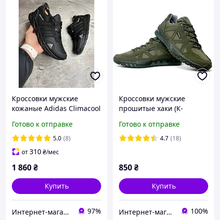
Кроссовки мужские
Кроссовки мужские
кожаные Adidas Climacool
прошитые хаки (К-
Black
Юа-806)
Готово к отправке
Готово к отправке
5.0
(8)
4.7
(18)
310
от
₴
/мес
1 860
₴
850
₴
Купить
Купить
97%
100%
Интернет-магазин «Step Master»
Интернет-магазин "На складе"