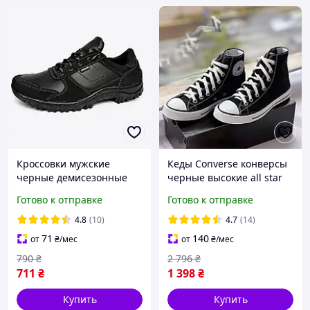
Кроссовки мужские
Кеды Converse конверсы
черные демисезонные
черные высокие all star
кеды Converse мужские и
Готово к отправке
Готово к отправке
женские черно белые 36-
41 размер
4.8
(10)
4.7
(14)
71
140
от
₴
/мес
от
₴
/мес
790
₴
2 796
₴
711
₴
1 398
₴
Купить
Купить