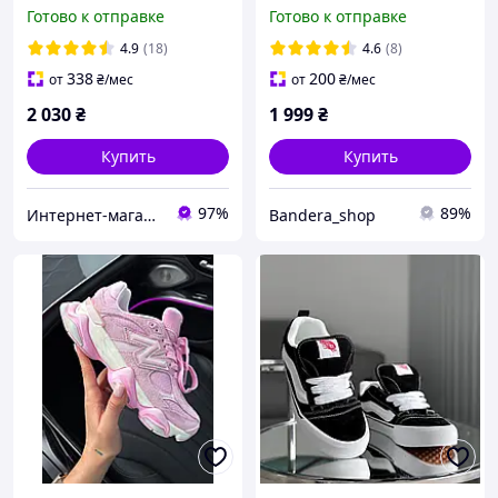
Nubuck Brown
Скидка -100 грн
Готово к отправке
Готово к отправке
4.9
(18)
4.6
(8)
338
200
от
₴
/мес
от
₴
/мес
2 030
₴
1 999
₴
Купить
Купить
97%
89%
Интернет-магазин «Step Master»
Bandera_shop