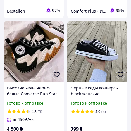
97%
95%
Bestellen
Comfort Plus - Интенет-магазин Термобелья
Высокие кеды черно-
Черные кеды конверсы
белые Converse Run Star
black женские
Motion Platform унисекс
подростковые унисекс
Готово к отправке
Готово к отправке
36-41
тканевые летние
текстиль
4.8
(5)
5.0
(4)
450
от
₴
/мес
4 500
₴
799
₴