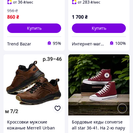
36
283
от
₴
/мес
от
₴
/мес
956
₴
860
₴
1 700
₴
Купить
Купить
95%
100%
Trend Bazar
Интернет-магазин "Престиж"
Кроссовки мужские
Бордовые кеды converse
кожаные Merrell Urban
all star 36-41. На 2-ю пару