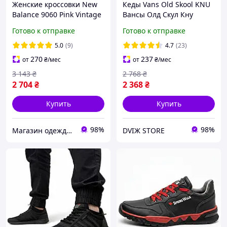
Женские кроссовки New
Кеды Vans Old Skool KNU
Balance 9060 Pink Vintage
Вансы Олд Скул Кну
Нью Беланс 9060 розовые
низкие унисекс черно-
Готово к отправке
Готово к отправке
замша с потертостями
белые замша демисезон
для девушек
дутые
5.0
(9)
4.7
(23)
270
237
от
₴
/мес
от
₴
/мес
3 143
₴
2 768
₴
2 704
₴
2 368
₴
Купить
Купить
98%
98%
Магазин одежды обуви и топовых товаров
DVIЖ STORE