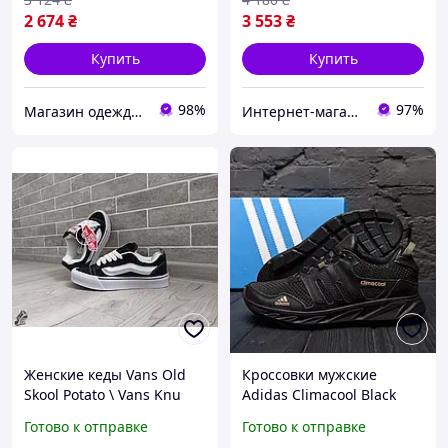
2 674
₴
3 553
₴
Купить
Купить
98%
97%
Магазин одежды обуви и топовых товаров
Интернет-магазин «Step Master»
Женские кеды Vans Old
Кроссовки мужские
Skool Potato \ Vans Knu
Adidas Climaсool Black
Skool \ Ванс Олд Скул \ 40
кожа-сетка
Готово к отправке
Готово к отправке