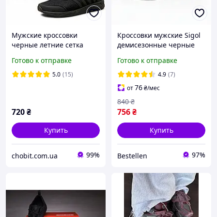
Мужские кроссовки
Кроссовки мужские Sigol
черные летние сетка
демиcезонные черные
Готово к отправке
Готово к отправке
5.0
(15)
4.9
(7)
76
от
₴
/мес
840
₴
720
₴
756
₴
Купить
Купить
99%
97%
chobit.com.ua
Bestellen