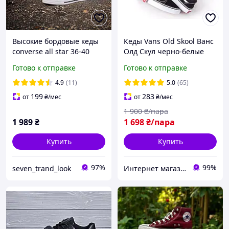
Высокие бордовые кеды
Кеды Vans Old Skool Ванс
converse all star 36-40
Олд Скул черно-белые
размера унисекс
мужские женские
Готово к отправке
Готово к отправке
подростковые
4.9
(11)
5.0
(65)
199
283
от
₴
/мес
от
₴
/мес
1 900
₴/пара
1 989
₴
1 698
₴/пара
Купить
Купить
97%
99%
seven_trand_look
Интернет магазин одежды и обуви " Rare "