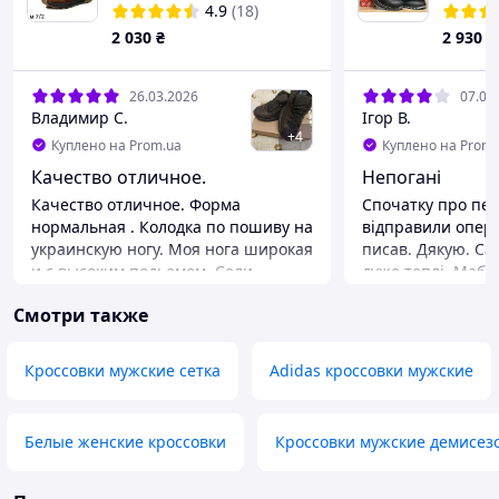
Nubuck Brown
спорти
4.9
(18)
Dragon 
2 030
₴
2 930
₴
26.03.2026
07.01
Владимир С.
Ігор В.
+
4
Куплено на Prom.ua
Куплено на Prom.
Качество отличное.
Непогані
Качество отличное. Форма
Спочатку про пер
нормальная . Колодка по пошиву на
відправили опера
украинскую ногу. Моя нога широкая
писав. Дякую. Са
и с высоким подьемом. Сели
дуже теплі. Мабу
идеально. После пяти минут ходьбы
не буде, щоб ног
Смотри также
по комнате дискомфорта не
Розмір підійшов.
ошущал. Довольно таки неплохи
відрізняються від
для повседневного использования.
Немає скоби оста
Кроссовки мужские сетка
Adidas кроссовки мужские
И опять же просят ортопедическую
Але то мабуть зм
стельку для полного комфорта.
попередження)) 
виглядають більш
Преимущества
Белые женские кроссовки
Кроссовки мужские демисез
реалі трохи громіз
Ну нога не потеет . Климат для ноги
головне, що дивл
в них комфортный. Тем более что
ніколи не повіри
сейчас ранним утром 4 тепла а