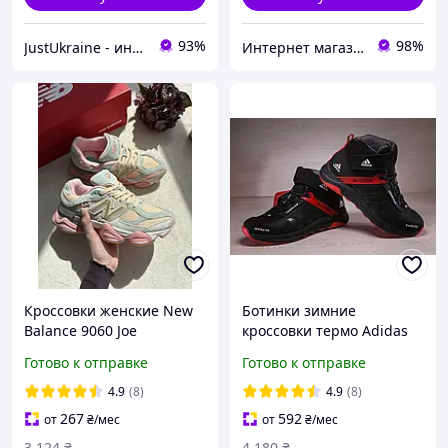
93%
98%
JustUkraine - интернет магазин мужской и женской обуви
Интернет магазин Семицвет
Кроссовки женские New
Ботинки зимние
Balance 9060 Joe
кроссовки термо Adidas
Freshgoods Inside Voices
Terrex Swift Gore-Tex
Готово к отправке
Готово к отправке
Baby Shower Blue Нью
Баланс 9060 Джо Войс
4.9
(8)
4.9
(8)
женские замша
267
592
от
₴
/мес
от
₴
/мес
3 124
₴
4 180
₴