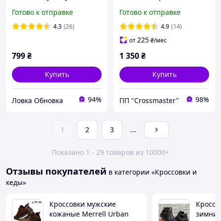
Мужские зимние
Готово к отправке
Готово к отправке
ботинки, кроссовки,
4.3
(26)
4.9
(14)
225
от
₴
/мес
799
₴
1 350
₴
Купить
Купить
94%
98%
Ловка Обновка
ПП "Crossmaster"
1
2
3
...
Показано 1 - 29 товаров из 10000+
Отзывы покупателей
в категории «Кроссовки и
кеды»
Кроссовки мужские
Кроссо
кожаные Merrell Urban
зимние