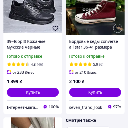
39-46рр!!! Кожаные
Бордовые кеды converse
мужские черные
all star 36-41 размера
прошитые харьковские
Женские Высокие кеды
Готово к отправке
Готово к отправке
кроссовки!!!
бордовые
4.8
(46)
5.0
(6)
233
210
от
₴
/мес
от
₴
/мес
1 399
₴
2 100
₴
Купить
Купить
100%
97%
Інтернет-магазин взуття "Мінімалочка"
seven_trand_look
Смотри также