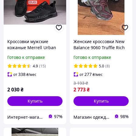
Кроссовки мужские
Женские кроссовки New
кожаные Merrell Urban
Balance 9060 Truffle Rich
Nubuck Black
earth Нью Беланс 9060
Готово к отправке
Готово к отправке
трюфель замша сетка
унисекс
4.9
(15)
5.0
(8)
338
277
от
₴
/мес
от
₴
/мес
3 193
₴
2 030
₴
2 773
₴
Купить
Купить
97%
98%
Интернет-магазин «Step Master»
Магазин одежды обуви и топовых товаров