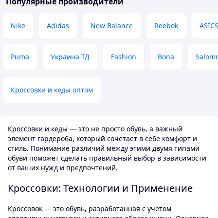
Популярные производители
слизьку погоду н
вечером с работы до 17. То нога
сніг, чи морзна а
чувствует себя комфортно.
Nike
Adidas
New Balance
Reebok
ASIC
слизько, навіть т
Недостатки
до брейк-дансу. В
Незнаю почему в этой модели
Преимущества
именно нубук на пятке сделан
Puma
Украина ТД
Fashion
Bona
Salom
Дуже теплі
довольно таки коротким. И
добавлена текстильная накладка.
Недостатки
Возможно для комфорта и щапоб
Для ожеледиці п
ганню натирания. В моем случае
підходить
Кроссовки и кеды оптом
немного непривычно не
чувствуешь задника такое
впечатление что сейчас спадут при
ходьбе. Но тут сугубо личное
Кроссовки и кеды — это не просто обувь, а важный
впечатление.
элемент гардероба, который сочетает в себе комфорт и
стиль. Понимание различий между этими двумя типами
обуви поможет сделать правильный выбор в зависимости
от ваших нужд и предпочтений.
Кроссовки: Технологии и Применение
Кроссовок — это обувь, разработанная с учетом