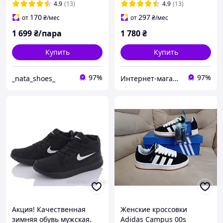
4.9
(13)
4.9
(13)
170
297
от
₴
/мес
от
₴
/мес
1 699
₴/пара
1 780
₴
Купить
Купить
97%
97%
_nata_shoes_
Интернет-магазин «Step Master»
Акция! Качественная
Женские кроссовки
зимняя обувь мужская.
Adidas Campus 00s