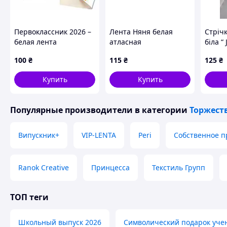
Первоклассник 2026 –
Лента Няня белая
Стріч
белая лента
атласная
біла “
первоклассника с
з ваш
100
₴
115
₴
125
₴
цветной печатью
Купить
Купить
Популярные производители
в категории
Торжест
Випускник+
VIP-LENTA
Peri
Собственное п
Ranok Creative
Принцесса
Текстиль Групп
ТОП теги
Школьный выпуск 2026
Символический подарок уче