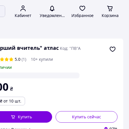
Кабинет
Уведомления
Избранное
Корзина
рший вчитель" атлас
Код: "ПВ"А
5.0
(1)
10+ купили
личии
00
₴
₴
от 10 шт.
Купить
Купить сейчас
97%