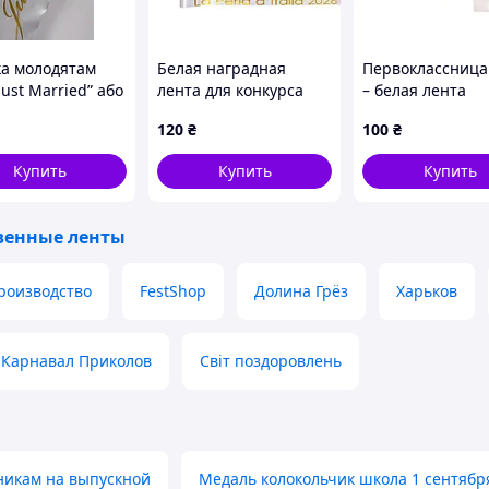
ка молодятам
Белая наградная
Первоклассница
 Just Married” або
лента для конкурса
– белая лента
им написом
красоты
первоклассницы
120
₴
100
₴
цветной печать
Купить
Купить
Купить
венные ленты
роизводство
FestShop
Долина Грёз
Харьков
Карнавал Приколов
Світ поздоровлень
никам на выпускной
Медаль колокольчик школа 1 сентябр