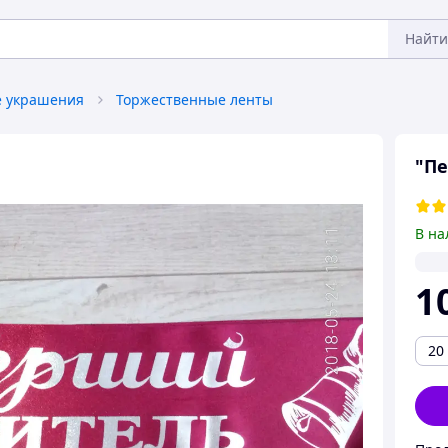
Найти
 украшения
Торжественные ленты
"Пе
В на
1
20