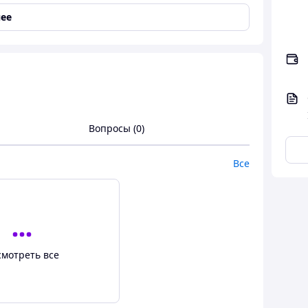
ее
 вчительку класу , який випускається зі школи на
,шириною 10см нанесена відповідний напис золотою
Вопросы (0)
Все
смотреть все