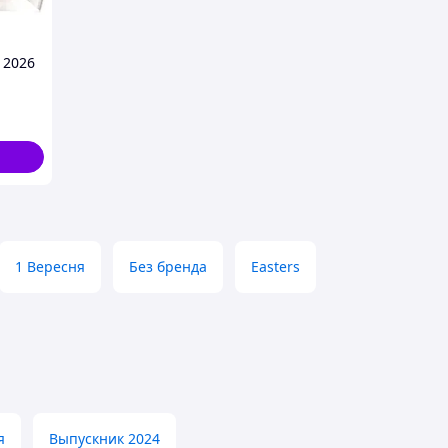
 2026
 с
ю
1 Вересня
Без бренда
Easters
я
Выпускник 2024