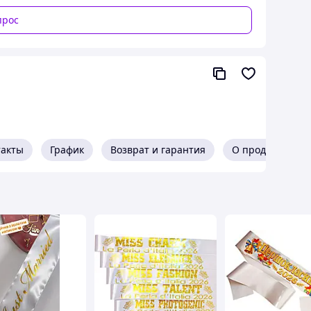
прос
такты
График
Возврат и гарантия
О продавце