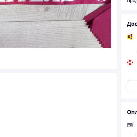
Прод
Дос
Опл