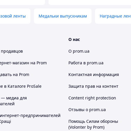
озовой ленты
Медальки выпускникам
Наградные ле
О нас
 продавцов
О prom.ua
ернет-магазин
на Prom
Работа в prom.ua
авать на Prom
Контактная информация
 в Каталоге ProSale
Защита прав на контент
 — медиа для
Content right protection
ателей
Отзывы о prom.ua
 интернет-предпринимателей
Кращі
Помощь Силам обороны
(Volonter by Prom)