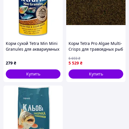
Корм сухой Tetra Min Mini
Корм Tetra Pro Algae Multi-
Granules для аквариумных
Crisps для травоядных рыб
рыбок в гранулах 45 г
с овощами чипсы 10 л/1,9
6 693
₴
(135420)
кг
279
₴
5 529
₴
Купить
Купить