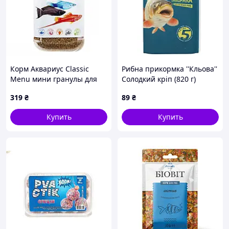
Корм Аквариус Classic
Рибна прикормка ''Кльова''
Menu мини гранулы для
Солодкий кріп (820 г)
рыб, 250 г
TOIVO
319
₴
89
₴
Купить
Купить