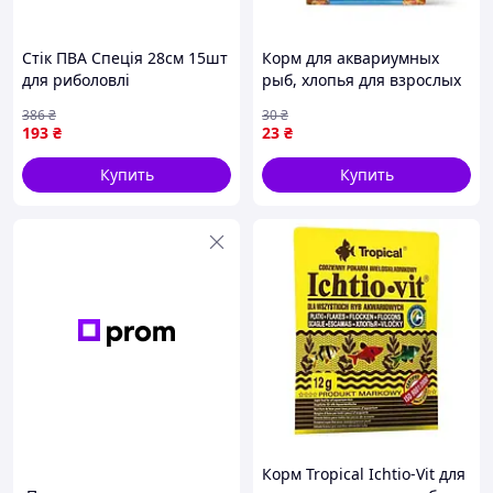
Стік ПВА Спеція 28см 15шт
Корм для аквариумных
для риболовлі
рыб, хлопья для взрослых
швидкорозчинний корм
Природа Биовит Актив, 10
386
₴
30
₴
для прицільної підгодівлі
г
193
₴
23
₴
Купить
Купить
Корм Tropical Ichtio-Vit для