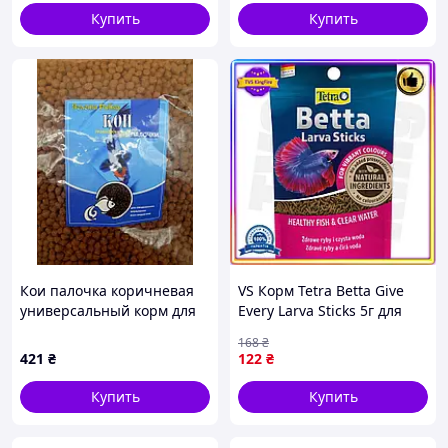
Купить
Купить
Кои палочка коричневая
VS Корм Tetra Betta Give
универсальный корм для
Every Larva Sticks 5г для
рыб Кои 1000г
рыбок петухов в палочках
168
₴
питание для лабиринтных
421
₴
122
₴
ры 32T8_V1
Купить
Купить