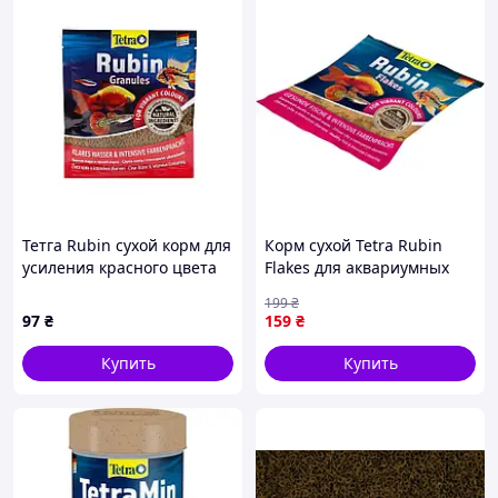
Тетга Rubin сухой корм для
Корм сухой Tetra Rubin
усиления красного цвета
Flakes для аквариумных
рыб 15 г
рыбок для окраски в
199
₴
хлопьях 12 г
97
₴
159
₴
Купить
Купить