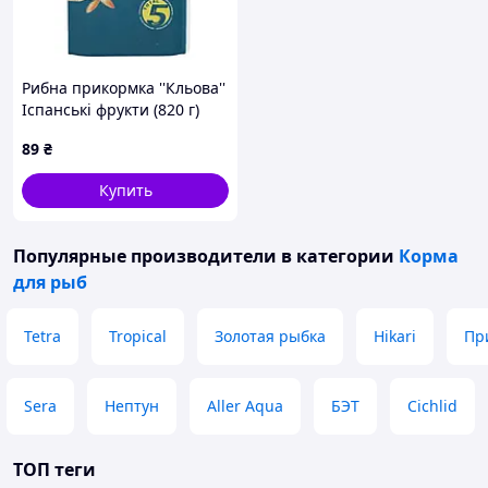
Рибна прикормка ''Кльова''
Іспанські фрукти (820 г)
TOIVO
89
₴
Купить
Популярные производители
в категории
Корма
для рыб
Tetra
Tropical
Золотая рыбка
Hikari
Пр
Sera
Нептун
Aller Aqua
БЭТ
Cichlid
ТОП теги