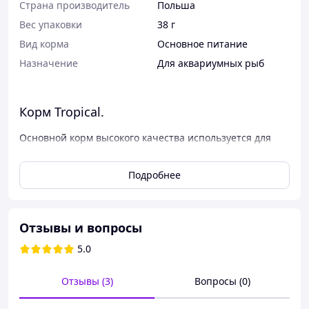
Страна производитель
Польша
Вес упаковки
38 г
Вид корма
Основное питание
Назначение
Для аквариумных рыб
Корм Tropical.
Основной корм высокого качества используется для
кормления растительноядных рыб. Представлен в виде
хлопьев. Используется для ежедневного кормления
Подробнее
всех видов растительноядных рыб. Также, может
выступать в качестве дополняющего корма для
всеядных аквариумных рыб. Натуральный состав корма
включает набор микроэлементов, минералов и
Отзывы и вопросы
витаминов, которые обеспечат полноценное развитие
и здоровье рыб. Благодаря сбалансированному составу
5.0
повышается иммунитет у рыб, приобретают
насыщенный окрас.
Отзывы (3)
Вопросы (0)
Tropical Bio-Vit
- легкоусвояемый корм, содержащий