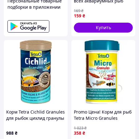
Персональные товарные
всех аквариумных рыб
подборки в приложении
хлопья 12 г (74401)
169
₴
159
₴
Купить
Корм Tetra Cichlid Granules
Promo Цена! Корм для рыб
для рыбок цихлид гранулы
Tetra Micro Granules
500 мл
микрогранулы 100 мл
1 023
₴
(4004218756861) - только
988
₴
358
₴
на ZaGrosh.com.ua