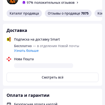
97% положительных отзывов
Аналитический состав:
сырой белок - 38,0%; влага -
6,0%, сырые масла и жиры - 4,0%; сырая клетчатка -
Каталог продавца
Отзывы о продавце
7075
Кон
2,5%.
Комбинации микроэлементов:
витамин А и D3, Е, С.
Фирма-производитель
: Tropical.
Доставка
Вес:
38 гр. +/-2%
Объём:
~ 200 мл.
Подписка на доставку Smart
Бесплатно
— в отделения Новой почты
Узнать больше
Нова Пошта
Смотреть всё
Оплата и гарантии
Безопасная оплата картой