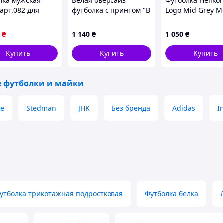
лка мужская
Белая оверсайз
Футболка Helikon
арт.082 для
футболка с принтом "В
Logo Mid Grey M
дневной носки
этом мире в цене
S
чественного
война, а мы
₴
1 140
₴
1 050
₴
иала ТМ OSM
убеждены, что
любовь" – премиум
Купить
Купить
Купить
качество
 футболки и майки
ke
Stedman
JHK
Без бренда
Adidas
I
утболка трикотажная подростковая
Футболка белка