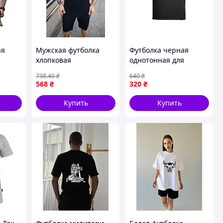
ая
Мужская футболка
Футболка черная
хлопковая
однотонная для
оски в
качественная,
мужчин размер XL
738
.40
₴
640
₴
М OSM
Футболка Nike чорна
универсальная для
568
₴
320
₴
повседневной носки
Купить
Купить