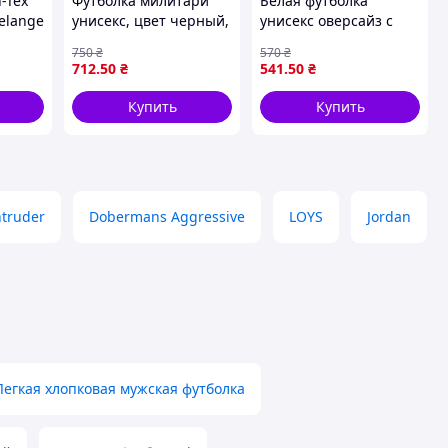
-Tex
Футболка милитари
Белая футболка
elange
унисекс, цвет черный,
унисекс оверсайз с
размеры S-XXL
принтом быка
750
₴
570
₴
Стильная молодежная
712
.50
₴
541
.50
₴
модель для
подростков
Купить
Купить
XFVtime3107
ntruder
Dobermans Aggressive
LOYS
Jordan
Легкая хлопковая мужская футболка