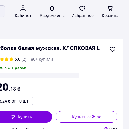
Кабинет
Уведомления
Избранное
Корзина
болка белая мужская, ХЛОПКОВАЯ L
5.0
(2)
80+ купили
во к отправке
20
.18
₴
3.24
₴
от 10 шт.
Купить
Купить сейчас
99%