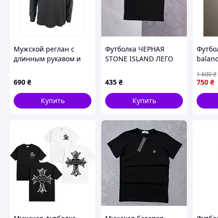
Совершенно гладкая
Шелковистая
Имеет легкий блеск (часто думают, что в ткани есть 
Не кашлатится
Хорошо держит форму,
Мужской реглан с
Футболка ЧЕРНАЯ
Футбо
Одежда меньше мнется и пачкается
длинным рукавом и
STONE ISLAND ЛЕГО
balan
Не садится
надписью 4Profi,
чолов
Не вытягивается после стирки
1 600
₴
8684CX100
майка
690
₴
435
₴
750
₴
Неприхотлива в уходе
Имеет лицевую и изнаночную стороны
Купить
Купить
Похожие товары по характеристикам