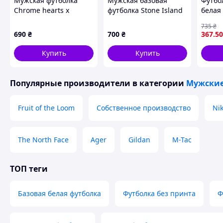
Мужская футболка
Мужская базовая
Футбо
Сhrome hearts x
футболка Stone Island
белая 
Human made, Черный,
(черная, белая)
повсе
735
₴
XS
из ка
690
₴
700
₴
367
.50
матер
Купить
Купить
Популярные производители
в категории
Мужские
Fruit of the Loom
Собственное производство
Ni
The North Face
Ager
Gildan
M-Tac
ТОП теги
Базовая белая футболка
Футболка без принта
Ф