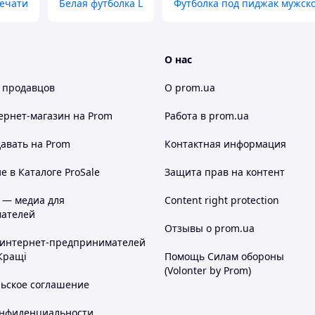
печати
Белая футболка L
Футболка под пиджак мужск
О нас
 продавцов
О prom.ua
ернет-магазин
на Prom
Работа в prom.ua
авать на Prom
Контактная информация
 в Каталоге ProSale
Защита прав на контент
 — медиа для
Content right protection
ателей
Отзывы о prom.ua
 интернет-предпринимателей
Кращі
Помощь Силам обороны
(Volonter by Prom)
льское соглашение
онфиденциальности