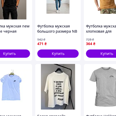
синтетические добавки)
лка мужская new
Футболка мужская
Футболка мужск
ce черная
большого размера NB
хлопковая для
іча футболка
графитовая для
повседневной н
942
₴
728
₴
 BR-ST
повседневной носки
цвете кирпич Т
471
₴
364
₴
из 100% хлопка
Купить
Купить
Купить