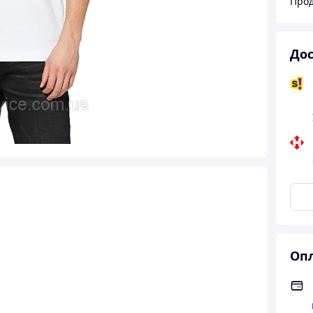
Прод
Дос
Опл