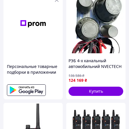
радиостанциями TLKR и даже с радиостанциями
других производителей, используя тот же канал и
код конфиденциальности.
Радиус действия может меняться относительно
места нахождения (гора /город/ озеро и т д)
Мощность для вашего приключения:
Существует два способа питания радиостанции:
от прилагаемых NiMH батарей до 16 часов
использования или от трех батареек AA до 23
РЭБ 4-х канальный
часов использования.
Персональные товарные
автомобильний NVECTECH
T92 H2O поставляется с зарядным устройством
подборки в приложении
(415-460, 500-600, 750-850,
с двумя разъемами Micro USB, что позволяет
136 586
₴
840-950) 200W 1
124 169
₴
одновременно заряжать две радиостанции.
В комплект входит дополнительное зарядное
Купить
устройство с двумя штекерами Micro USB с
английской вилкой.
В комплект входят две NiMh батареи.
Комплект: