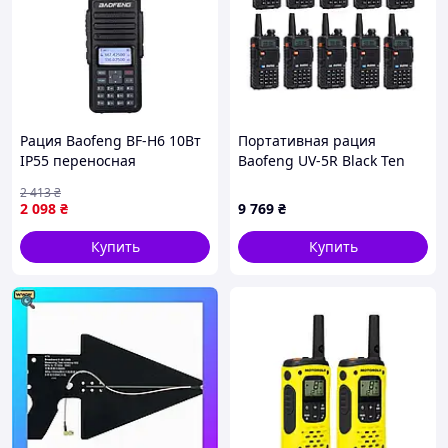
2 радиоприемника Motorola T92
2 никель-металлогидридных аккумулятора
Сетевое зарядное устройство с 2 разъемами
Micro USB
2 зажима для ремня
Удобный чехол
Руководство пользователя на польском языке
Рация Baofeng BF-H6 10Вт
Портативная рация
IP55 переносная
Baofeng UV-5R Black Ten
радиостанция Черный
Pack комплект 10 шт
2 413
₴
(EKOBOX)
(2200000758972) —
2 098
₴
9 769
₴
Доступный
Купить
Купить