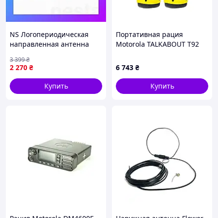
NS Логопериодическая
Портативная рация
направленная антенна
Motorola TALKABOUT T92
Mega Fit HT6, 600мГц-10
H2O Twin Pack
3 399
₴
ГГц, 6dBi для анализатора
(A9P00811YWCMAG)
2 270
₴
6 743
₴
спектра SA Nes22/Q
Купить
Купить