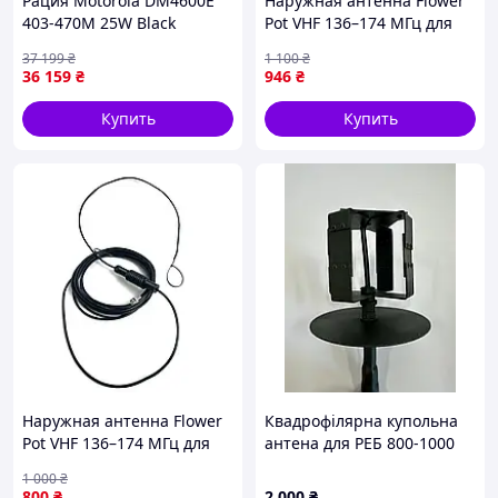
Рация Motorola DM4600E
Наружная антенна Flower
403-470М 25W Black
Pot VHF 136–174 МГц для
раций Motorola
37 199
₴
1 100
₴
BNC+Motorola Bolt с
36 159
₴
946
₴
кабелем 20м
Купить
Купить
Наружная антенна Flower
Квадрофілярна купольна
Pot VHF 136–174 МГц для
антена для РЕБ 800-1000
раций Motorola R7A (BNC)
МГц (всеспрямована)
1 000
₴
7м
800
₴
2 000
₴