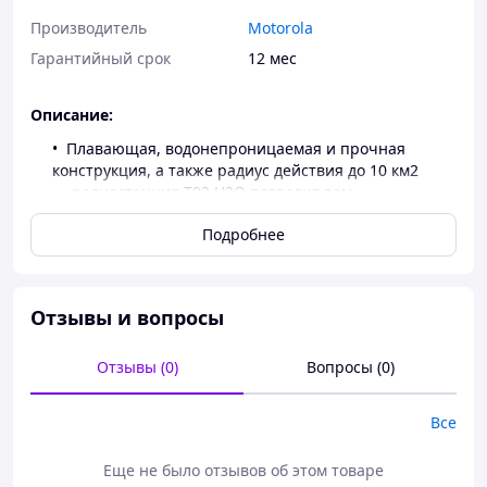
Производитель
Motorola
Гарантийный срок
12 мес
Описание:
Плавающая, водонепроницаемая и прочная
конструкция, а также радиус действия до 10 км2
— радиостанция T92 H2O позволит вам
оставаться на связи с семьей и друзьями.
Подробнее
Встроенный фонарик излучает яркий белый
или красный свет и автоматически включается
при контакте с водой.
Нажмите кнопку экстренного вызова, чтобы
Отзывы и вопросы
позвонить в режиме громкой связи и издать
громкий звуковой сигнал, информирующий
других участников группы о том, что вам нужна
Отзывы (0)
Вопросы (0)
помощь.
Радиоприемники поставляются с
Все
перезаряжаемыми батареями, автомобильным
зарядным устройством USB, зажимами для ремня
Еще не было отзывов об этом товаре
и жестким футляром.