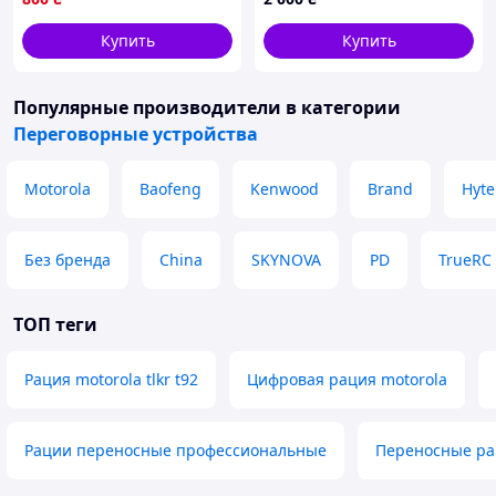
Купить
Купить
Популярные производители
в категории
Переговорные устройства
Motorola
Baofeng
Kenwood
Brand
Hyte
Без бренда
China
SKYNOVA
PD
TrueRC
ТОП теги
Рация motorola tlkr t92
Цифровая рация motorola
Рации переносные профессиональные
Переносные р