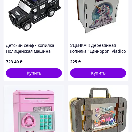
Детский сейф - копилка
УЦЕНКА!!! Деревянная
Полицейская машина
копилка "Единорог" Vladico
CASH TRUCK с кодовым
3240-21-007-UC на мечту
723
.49
₴
225
₴
замком и отпечатком
200 дней GoodPlace -worry-
пальца
free-shopping-
Купить
Купить