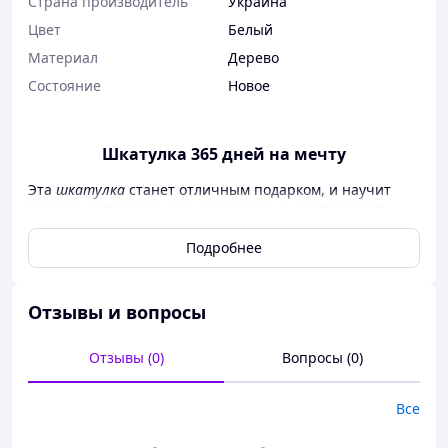
Страна производитель
Украина
Цвет
Белый
Материал
Дерево
Состояние
Новое
Шкатулка 365 дней на мечту
Эта
шкатулка
станет отличным подарком, и научит
владельца правильно и рационально распределять
средства в своем бюджете. Она рассчитана на
365
Подробнее
дней
пользования, после каждого дня, цифра на
коробке зачёркивается маркером
Мы предлагаем 2 способа того как можно откладывать
Отзывы и вопросы
деньги.
Способ 1:
Отзывы (0)
Вопросы (0)
Вы выбираете суму приемлемую для вас чтобы
отлаживать для вас каждый день. К примеру возьмем
Все
что вы зарабатываете 500 гривен в день.