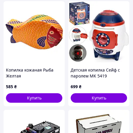
Копилка кожаная Рыба
Детская копилка Сейф с
Желтая
паролем MK 5419
585
₴
699
₴
Купить
Купить