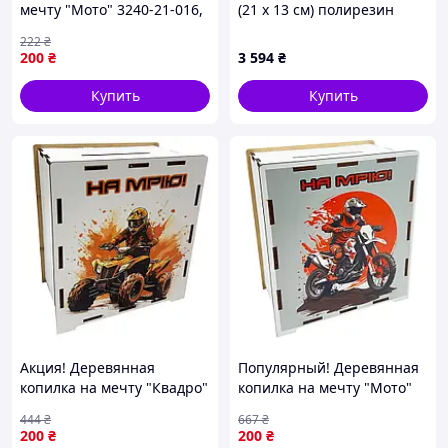
мечту "Мото" 3240-21-016,
(21 х 13 см) полирезин
17х15 см 200 дней-Sara
222
₴
200
₴
3 594
₴
Купить
Купить
Акция! Деревянная
Популярный! Деревянная
копилка на мечту "Квадро"
копилка на мечту "Мото"
3240-21-015, 17х15 см 200
3240-21-016, 17х15 см 200
444
₴
667
₴
дней - По лучшей цене!
дней - Лучшее качество
200
₴
200
₴
только на Nukleon.com.ua