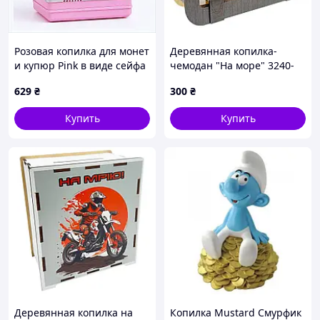
Розовая копилка для монет
Деревянная копилка-
и купюр Pink в виде сейфа
чемодан "На море" 3240-
B477P6588
15-006, 24х17 см
629
₴
300
₴
Купить
Купить
Деревянная копилка на
Копилка Mustard Смурфик