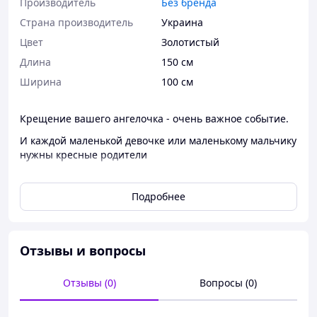
Производитель
Без бренда
Страна производитель
Украина
Цвет
Золотистый
Длина
150 см
Ширина
100 см
Крещение вашего ангелочка - очень важное событие.
И каждой маленькой девочке или маленькому мальчику
нужны кресные родители
И именно такие пригласительные - это прекрасная
идея пригласить друзей/родственников в кумовья
Подробнее
Размер приглатесительных в сложеном состоянии
10х15 см, материал пригласительных - плотная
мелованая бумага, с наружной стороны покрыта
Отзывы и вопросы
глянцевой ламинацией
Цена указана за пару пригласительных (для кресной
Отзывы (0)
Вопросы (0)
мамы и для кресного папы).
Если нужно не парное
количество - уточняйте при заказе