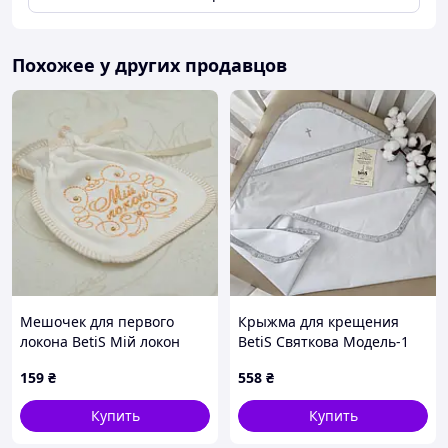
Похожее у других продавцов
Мешочек для первого
Крыжма для крещения
локона BetiS Мій локон
BetiS Святкова Модель-1
Интерлок Молочный/
Миткаль Белый 75х80 см
159
₴
558
₴
Золотой 13х16 см 27079511
27069517
Купить
Купить