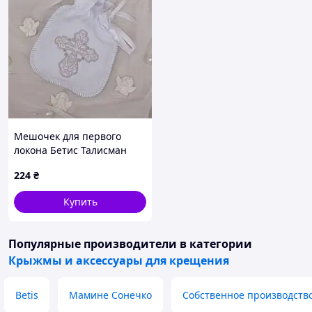
Мешочек для первого
локона Бетис Талисман
ангела 13х16 см Белый/
224
₴
Серебряный 27682416
Купить
Популярные производители
в категории
Крыжмы и аксессуары для крещения
Betis
Мамине Сонечко
Собственное производств