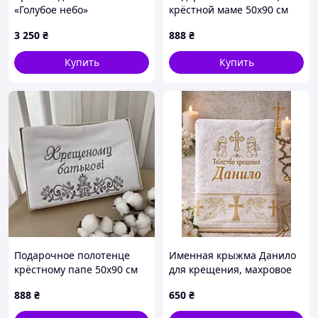
«Голубое небо»
крёстной маме 50х90 см
Белый/серебро
3 250
₴
888
₴
Купить
Купить
Подарочное полотенце
Именная крыжма Данило
крёстному папе 50х90 см
для крещения, махровое
Белый/серебро
полотенце с вышивкой
888
₴
650
₴
70×140 см