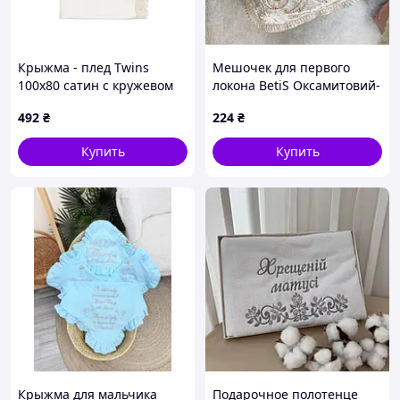
Крыжма - плед Twins
Мешочек для первого
100x80 сатин с кружевом
локона BetiS Оксамитовий-
экрю
Мій локон Бархат
492
₴
224
₴
Молочный 13х16 см
27685517
Купить
Купить
Крыжма для мальчика
Подарочное полотенце