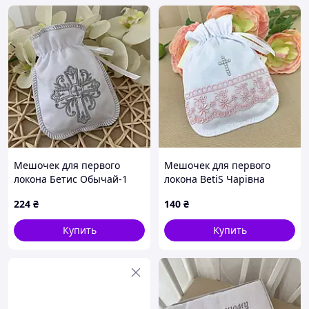
Мешочек для первого
Мешочек для первого
локона Бетис Обычай-1
локона BetiS Чарівна
13х16 см Белый/
світлинка Интерлок
224
₴
140
₴
Серебряный 27685259
Белый/Пудровый 13х16 см
27687156
Купить
Купить