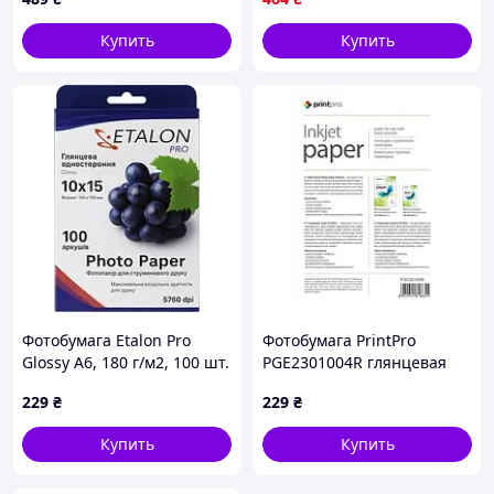
Доступный
Купить
Купить
Фотобумага Etalon Pro
Фотобумага PrintPro
Glossy A6, 180 г/м2, 100 шт.
PGE2301004R глянцевая
(61406)
230г/м2 10х15см 100л
229
₴
229
₴
Купить
Купить