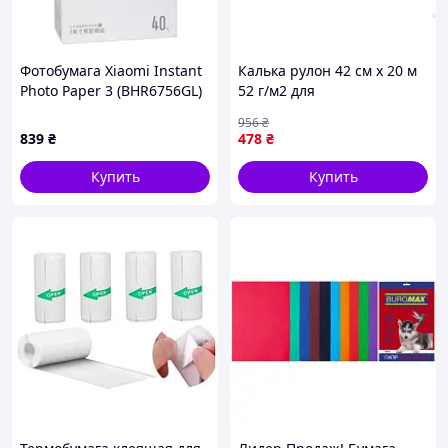
Фотобумага Xiaomi Instant
Калька рулон 42 см х 20 м
Photo Paper 3 (BHR6756GL)
52 г/м2 для
художественных и
956
₴
дизайнерских работ с
839
₴
478
₴
высокой прозрачностью
Купить
Купить