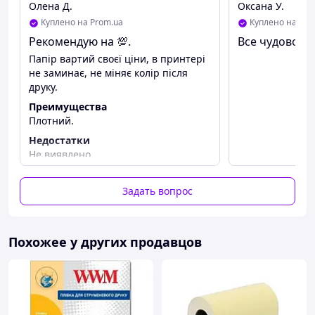
Олена Д.
Оксана У.
Куплено на Prom.ua
Куплено на Pro
Рекомендую на 💯.
Все чудово
Папір вартий своєї ціни, в принтері
не заминає, не міняє колір після
друку.
Преимущества
Плотний.
Недостатки
Не виявлено.
Задать вопрос
Похожее у других продавцов