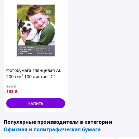
Фотобумага глянцевая А6
200 г/м² 100 листов "С"
492(90465) G-Rich
160
₴
133
₴
Купить
Популярные производители
в категории
Офисная и полиграфическая бумага