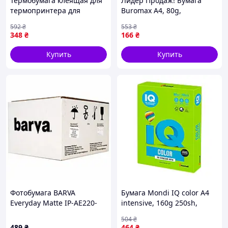
Термобумага клеящая для
Лидер Продаж! Бумага
термопринтера для
Buromax А4, 80g,
наклеек 5 шт белый GR-
DARK+INTENSIVE, 10colors,
592
₴
553
₴
14147
50sh (BM.2721950-99) -
348
₴
166
₴
КлікБай
Купить
Купить
Фотобумага BARVA
Бумага Mondi IQ color А4
Everyday Matte IP-AE220-
intensive, 160g 250sh,
208 10х15, 220 г
Bright Green
504
₴
(MA42/A4/160/IQ) —
489
₴
464
₴