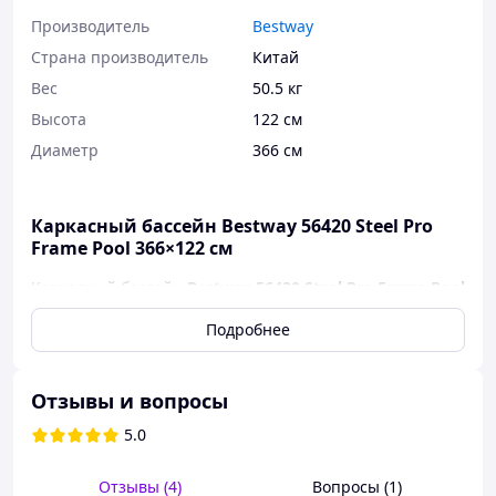
Производитель
Bestway
Страна производитель
Китай
Вес
50.5 кг
Высота
122 см
Диаметр
366 см
Каркасный бассейн Bestway 56420 Steel Pro
Frame Pool 366×122 см
Каркасный бассейн
Bestway 56420 Steel Pro Frame Pool
— прочная и вместительная модель для семейного
Подробнее
отдыха на даче или во дворе. Отличается увеличенной
глубиной, надежной металлической конструкцией и
полной комплектацией для комфортного
использования.
Отзывы и вопросы
5.0
Основные характеристики:
Размер:
366×122 см
Отзывы (4)
Вопросы (1)
Увеличенная глубина 122 см — больше объема