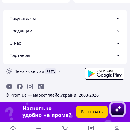
Покупателям
Продавцам
О нас
Партнеры
Тема
-
светлая
BETA
© Prom.ua — маркетплейс України, 2008-2026
Насколько
Рассказать
удобно на проме?