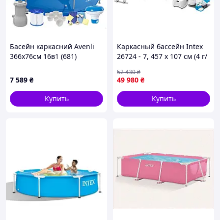
Страна - производитель
Китай
Тент
Есть
Упаковка
картонная коробка
Басейн каркасний Avenli
Каркасный бассейн Intex
Форма
Круглый
366х76см 16в1 (681)
26724 - 7, 457 х 107 см (4 г/
ч, 5 700 л/ч, лестница,
]]>
52 430
₴
тент, подстилка, набор для
7 589
₴
49 980
₴
Купить
Купить