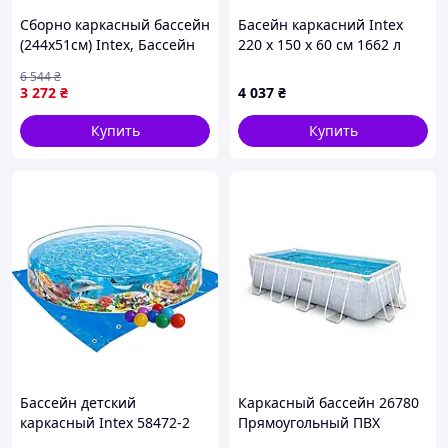
Сборно каркасный бассейн
Басейн каркасний Intex
(244x51см) Intex, Бассейн
220 х 150 х 60 см 1662 л
каркасный на дачу,
Pink (150250) 8E595951X
6 544
₴
Бассейны для купания
3 272
₴
4 037
₴
детские каркасные, QLL
Купить
Купить
Бассейн детский
Каркасный бассейн 26780
каркасный Intex 58472-2
Прямоугольный ПВХ
«Океанский риф», 244 х 46
400х200 см Серый 6836 л