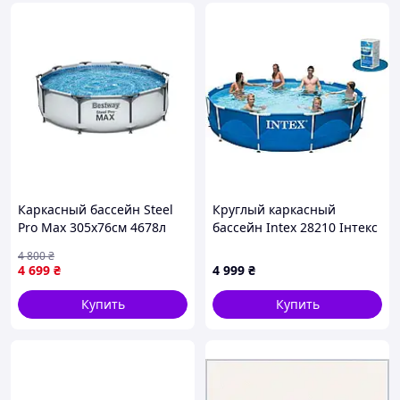
устойчивой и надежной.
Дополнительно:
удобный сливной клапан с возможностью
подключения шланга
простая установка на ровной подготовленной
поверхности
длительный срок службы благодаря прочным
материалам
Важно:
Каркасный бассейн Steel
Круглый каркасный
подстилка под дно в комплект не входит
Pro Max 305х76см 4678л
бассейн Intex 28210 Інтекс
скиммер отсутствует
Metal Frame Pool (366x76
4 800
₴
см)
4 699
₴
4 999
₴
Характеристики
Купить
Купить
Диаметр
366 см
Высота
122 см
Диаметр 366 x Высота
Информация
122см