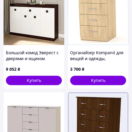
Большой комод Эверест с
Органайзер Kompanit для
дверями и ящиком
вещей и одежды,
Соната-7 140х38х94 венге
6539738XT
9 052
₴
3 700
₴
темный + белый (DTM-
2018)
Купить
Купить