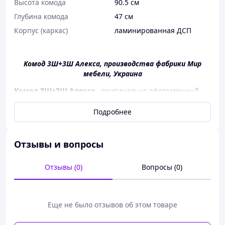
Высота комода
90.5 см
Глубина комода
47 см
Корпус (каркас)
ламинированная ДСП
Комод 3Ш+3Ш Алекса, производства фабрики Мир
мебели, Украина
Комод 3Ш+3Ш Алекса
- оригинально оформленный,
функциональный предмет мебели для спальни.
Большой комод, у которого шесть выдвижных ящиков
Подробнее
на направляющих полного выдвижения, может
использоваться для хранения белья, постельных
принадлежностей, полотенец и др.,
Отзывы и вопросы
Комод 3Ш+3Ш Алекса изготавливается из
качественного ЛДСП толщиной 16 мм в
Отзывы (0)
Вопросы (0)
привлекательном цветовом сочетании. Корпус - в
цвете индастриал, а фасад - в белом цвете.
Модульная спальня Алекса отличается лаконичностью
Еще не было отзывов об этом товаре
и простотой, уникальным актуальным дизайном,
наличием вертикально расположенных, удлиненных