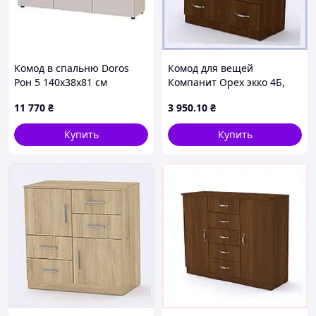
Комод в спальню Doros
Комод для вещей
Рон 5 140х38х81 см
Компанит Орех экко 4Б,
Кашемир (DRS-011456)
12886CP6P
11 770
₴
3 950
.10
₴
Купить
Купить