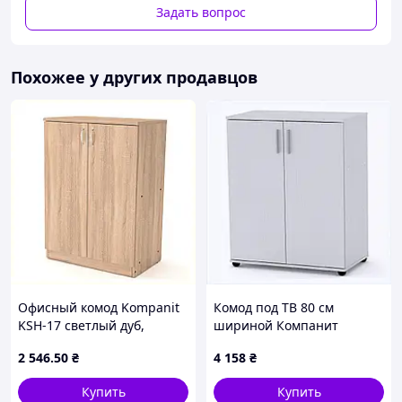
ручек.
Задать вопрос
Габаритные размеры:
Длина, мм
Глубина, мм
Высот
Похожее у других продавцов
1400
470
90
Офисный комод Kompanit
Комод под ТВ 80 см
KSH-17 светлый дуб,
шириной Компанит
1PH28H736
белый, 6539T68KH1
2 546
.50
₴
4 158
₴
Возможны варианты цвета:
Купить
Купить