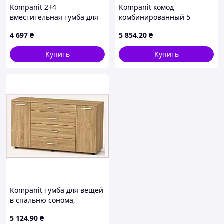
Kompanit 2+4
Kompanit комод
вместительная тумба для
комбинированный 5
хранения одежды,
ящиков X1A28946
4 697
₴
5 854
.20
₴
6E539A691A
Купить
Купить
Kompanit тумба для вещей
в спальню сонома,
BB261H9414
5 124
.90
₴