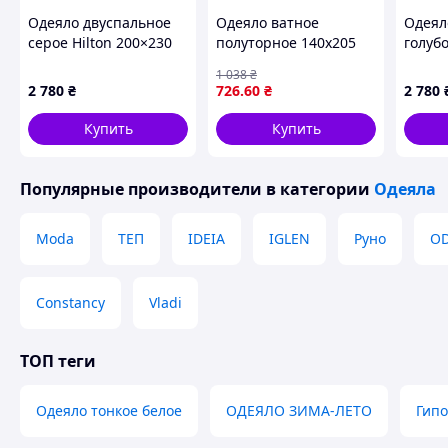
Одеяло двуспальное
Одеяло ватное
Одеял
серое Hilton 200×230
полуторное 140х205
голубо
см.Гостиничное для
см ватное одеяло для
см.Го
1 038
₴
дома и гостиниц 2
дома стеганое одеяло
дома 
2 780
₴
726
.60
₴
2 780
кг,силиконовый
с наполнителем ватин
кг,си
наполнитель
натуральное
напол
Купить
Купить
Популярные производители
в категории
Одеяла
Moda
ТЕП
IDEIA
IGLEN
Руно
O
Constancy
Vladi
ТОП теги
Одеяло тонкое белое
ОДЕЯЛО ЗИМА-ЛЕТО
Гипо