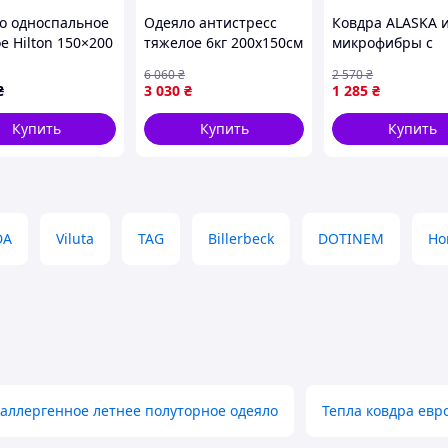
о односпальное
Одеяло антистресс
Ковдра ALASKA 
е Hilton 150×200
тяжелое 6кг 200х150см
микрофибры с
стиничное для
(Польша),
антиаллергенн
6 060
₴
2 570
₴
и гостиниц 3
Утяжеленное тяжелое
наполнителем д
₴
3 030
₴
1 285
₴
ликоновый
одеяло, Тяжелое
комфортного сна
нитель
летнее одеяло, Одеяло
тепла 450 г/м2
Купить
Купить
Купить
тяжелое, FRC
DA
Viluta
TAG
Billerbeck
DOTINEM
Ho
аллергенное летнее полуторное одеяло
Тепла ковдра евр