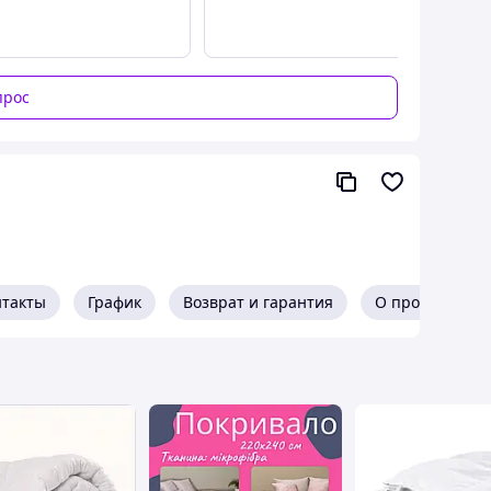
прос
нтакты
График
Возврат и гарантия
О продавце