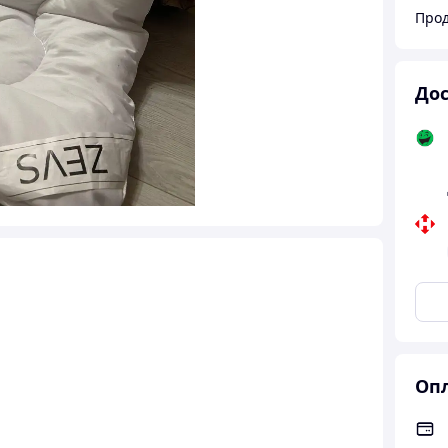
Прод
Дос
Опл