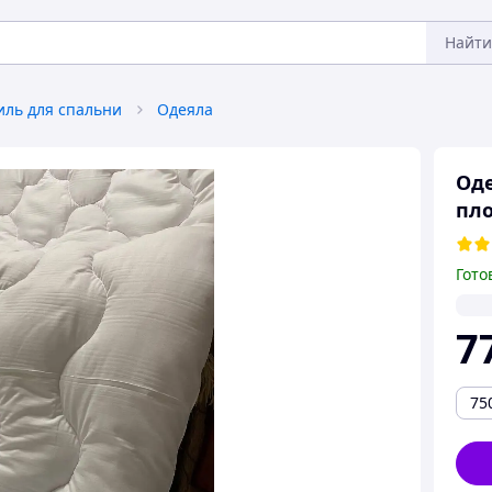
Найти
иль для спальни
Одеяла
Оде
пло
Гото
7
75