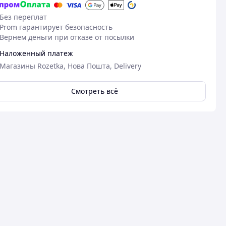
Без переплат
Prom гарантирует безопасность
Вернем деньги при отказе от посылки
Наложенный платеж
Магазины Rozetka, Нова Пошта, Delivery
Смотреть всё
21.11.2025
25
Ярослава М.
Марина Ш.
Куплено на Prom.ua
Куплено на Pr
Гарна якість за таку ціну можна
Гарна якість
замовити дакую