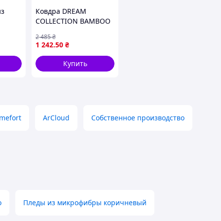
из
Ковдра DREAM
COLLECTION BAMBOO
ым
легка у догляді для
2 485
₴
ля
комфортного сну з
1 242
.50
₴
 и
ефектом бамбука 350
г/м2
Купить
mefort
ArCloud
Собственное производство
о
Пледы из микрофибры коричневый