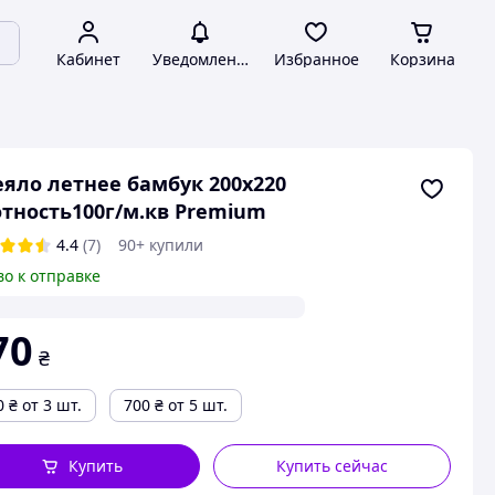
Кабинет
Уведомления
Избранное
Корзина
яло летнее бамбук 200х220
тность100г/м.кв Premium
4.4
(7)
90+ купили
во к отправке
70
₴
0
₴
от 3 шт.
700
₴
от 5 шт.
Купить
Купить сейчас