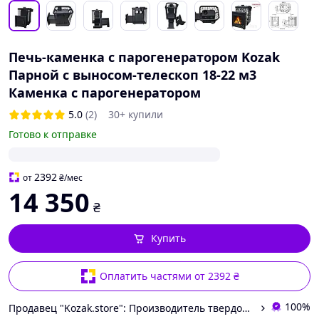
Печь-каменка с парогенератором Kozak
Парной с выносом-телескоп 18-22 м3
Каменка с парогенератором
5.0
(2)
30+ купили
Готово к отправке
2392
от
₴
/мес
14 350
₴
Купить
Оплатить частями от 2392 ₴
100%
Продавец "Kozak.store": Производитель твердотопливных печей для бытового и промышленного использования!