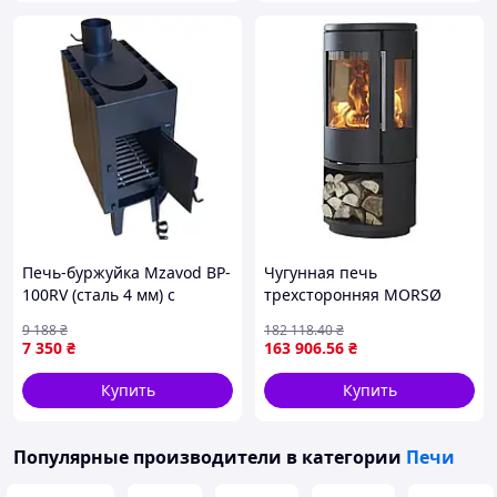
Печь-буржуйка Mzavod BP-
Чугунная печь
100RV (сталь 4 мм) с
трехсторонняя MORSØ
радиатором и варочной
7443 с боксом для дров
9 188
₴
182 118
.40
₴
поверхностью (сталь 5 мм)
7 350
₴
163 906
.56
₴
Черный Vmarket
Купить
Купить
Популярные производители
в категории
Печи