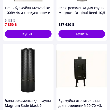
Печь-буржуйка Mzavod BP-
Электрокаменка для сауны
100RV 4мм с радиатором и
Magnum Original Reed 10,5
варочной поверхностью
9 188
₴
5мм
7 350
₴
187 680
₴
Купить
Купить
Электрокаменка для сауны
Буржуйка отопительная
Magnum Sade black 9
для помещений 50-70 м3,