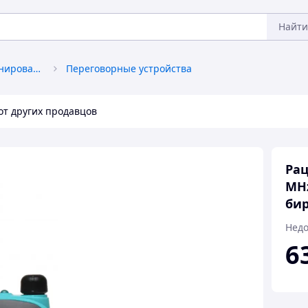
Найти
Средства связи и позиционирования
Переговорные устройства
от других продавцов
Рац
MHz
би
Недо
6