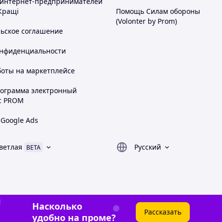
 интернет-предпринимателей
Кращі
Помощь Силам обороны
(Volonter by Prom)
льское соглашение
онфиденциальности
боты на маркетплейсе
рограмма электронный
с PROM
 Google Ads
ветлая
Русский
BETA
Насколько
Рассказать
удобно на проме?