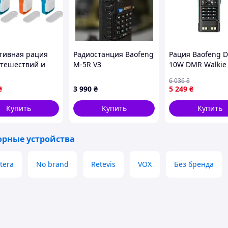
тивная рация
Радиостанция Baofeng
Рация Baofeng 
утешествий и
M-5R V3
10W DMR Walkie 
ного отдыха
Черный (EKOBOX
6 036
₴
ом до 4 км без
₴
3 990
₴
5 249
₴
зии 16 каналов
Купить
Купить
Купить
орные устройства
tera
No brand
Retevis
VOX
Без бренда