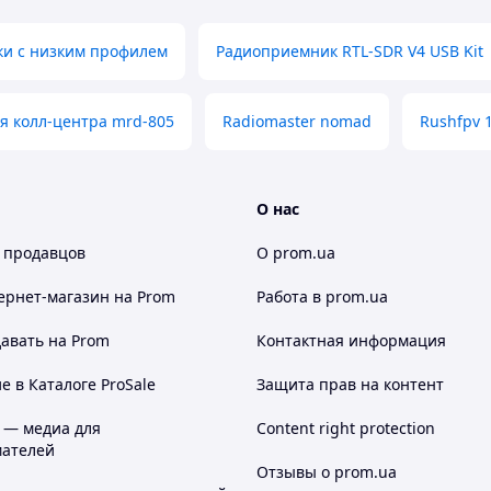
и с низким профилем
Радиоприемник RTL-SDR V4 USB Kit
я колл-центра mrd-805
Radiomaster nomad
Rushfpv 1
О нас
 продавцов
О prom.ua
ернет-магазин
на Prom
Работа в prom.ua
авать на Prom
Контактная информация
 в Каталоге ProSale
Защита прав на контент
 — медиа для
Content right protection
ателей
Отзывы о prom.ua