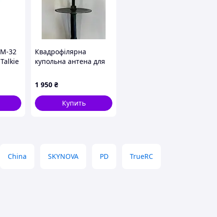
DM-32
Квадрофілярна
Talkie
купольна антена для
)
РЕБ (діапазон 1020–
1200 МГц)
1 950
₴
Купить
China
SKYNOVA
PD
TrueRC