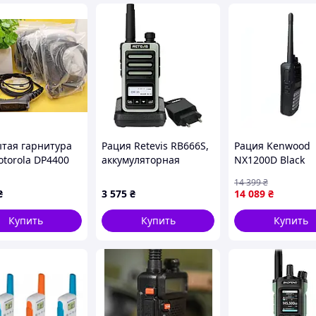
ойство для связи там, где не ловит мобильная
ниста, охотника и рыбака. Компактность и
и ношения в кармане.Дальность передачи сигнала
резаряжаемая аккумуляторная батареяФункция
налаФункция сканирования каналовФункция
бережения заряда аккумулятораИндикатор заряда
осаТемпературный диапазон от -20С до
70х55х25ммВес – 130 граммаКомплектация
липсаГарнитураРемешок для ношенияЗарядный USB-
ытая гарнитура
Рация Retevis RB666S,
Рация Kenwood
otorola DP4400
аккумуляторная
NX1200D Black
0 DP4800 с PTT
двусторонняя
14 399
₴
м
радиостанция
₴
3 575
₴
14 089
₴
Купить
Купить
Купить