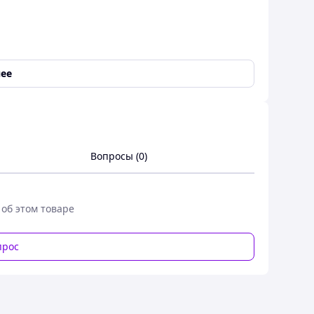
ее
Вопросы (0)
батарея; Клипса; Гарнитура; Ремешок для ношения;
одство по эксплуатации
 об этом товаре
прос