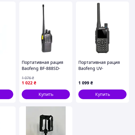
Портативная рация
Портативная рация
Baofeng BF-888SD-
Baofeng UV-
Гарантия!
5R_MINI_Black_Single
1 076
₴
1 022
₴
1 099
₴
Купить
Купить