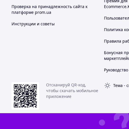
Премия для
Проверка на принадлежность сайта к
Ecommerce.
платформе prom.ua
Пользовате
Инструкции и советы
Политика к
Правила ра
Бонусная п
маркетплей
Руководство
Отсканируй QR-код,
Тема
-
с
чтобы скачать мобильное
приложение