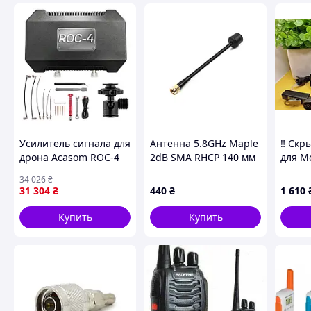
Рация Agent АR-Т12 – портативное и функциональное устр
связь. Это необходимая вещь для каждого туриста, альпи
небольшой вес делают ее удобной для транспортировки 
– 10кмКоличество каналов связи – 16Наличие дисплеяПе
ТОТФункция VOXФункция ВСLО – блокировка занятого ка
приема в режиме мониторингаАвтоматическая функция с
батареиШирокая (25кГц) и узкая (12,5кГц) частотная пол
+50СВозможность программирования через ПКРазмеры: 1
включает в себя:РацияАккумуляторная батарея (LiION)К
кабельСетевой адаптерРуководство по эксплуатации
Усилитель сигнала для
Антенна 5.8GHz Maple
‼️ Скр
дрона Acasom ROC-4
2dB SMA RHCP 140 мм
для M
Black 2.4G/5.15/5.8G
DP460
34 026
₴
(10Вт) + кріплення до
блоко
31 304
₴
440
₴
1 610
штативу (ROC-4 Black)
— Доступный
Купить
Купить