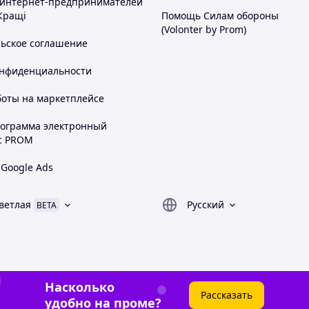
 интернет-предпринимателей
Кращі
Помощь Силам обороны
(Volonter by Prom)
льское соглашение
онфиденциальности
боты на маркетплейсе
рограмма электронный
с PROM
 Google Ads
ветлая
Русский
BETA
Насколько
Рассказать
удобно на проме?