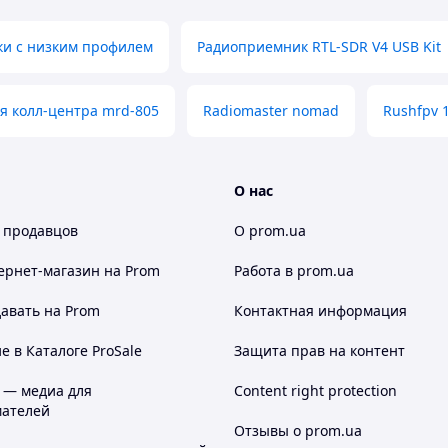
и с низким профилем
Радиоприемник RTL-SDR V4 USB Kit
я колл-центра mrd-805
Radiomaster nomad
Rushfpv 1
О нас
 продавцов
О prom.ua
ернет-магазин
на Prom
Работа в prom.ua
авать на Prom
Контактная информация
 в Каталоге ProSale
Защита прав на контент
 — медиа для
Content right protection
ателей
Отзывы о prom.ua