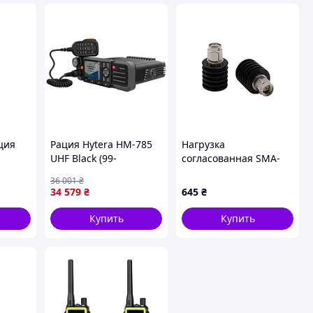
ция
Рация Hytera HM-785
Нагрузка
UHF Black (99-
согласованная SMA-
00013107)
male 5W-6GHZ
36 001
₴
34 579
₴
645
₴
Купить
Купить