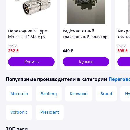
Переходник N Тype
Радіочастотний
Микро
Male - UHF Male (N
коаксіальний ізолятор
компл
Тype папа,штекер-UHF
циркулятор РЕБ G20-
1020 
315
₴
690
₴
папа,штекер) цена за
50 (діапазон 650–830
252
₴
440
₴
598
₴
1 шт
МГц) SMA
Купить
Купить
Популярные производители
в категории
Перегов
Motorola
Baofeng
Kenwood
Brand
Hy
Voltronic
President
ТОП теги