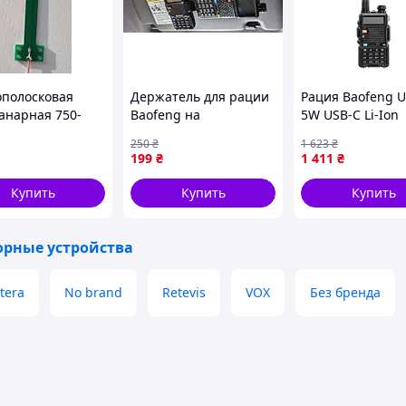
полосковая
Держатель для рации
Рация Baofeng U
анарная 750-
Baofeng на
5W USB-C Li-Ion
МГц AB-Antennas
солнцезащитный
аккумулятор 18
250
₴
1 623
₴
козырек автомобиля,
Черный (EKOBOX
199
₴
1 411
₴
автомобильное
крепление
Купить
Купить
Купить
орные устройства
tera
No brand
Retevis
VOX
Без бренда