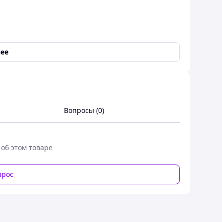
ее
Вопросы (0)
батарея; Клипса; Гарнитура; Ремешок для ношения;
одство по эксплуатации
 об этом товаре
прос