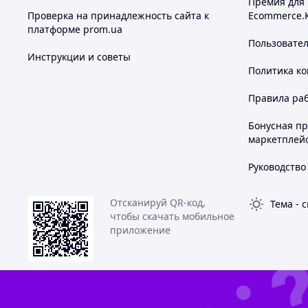
Премия для
Проверка на принадлежность сайта к
Ecommerce.
платформе prom.ua
Пользовате
Инструкции и советы
Политика к
Правила ра
Бонусная п
маркетплей
Руководство
Отсканируй QR-код,
Тема
-
с
чтобы скачать мобильное
приложение