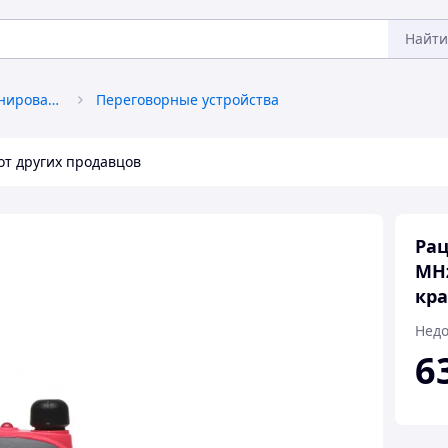
Найти
Средства связи и позиционирования
Переговорные устройства
от других продавцов
Рац
MHz
кра
Недо
6