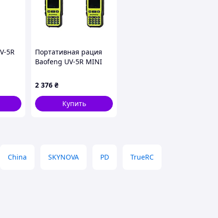
V-5R
Портативная рация
Baofeng UV-5R MINI
00 mAh
Green (UV-
)
5R_MINI_Green)
2 376
₴
Купить
China
SKYNOVA
PD
TrueRC