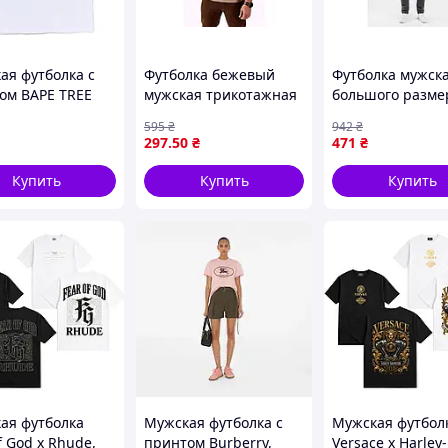
ый, чёрный, тёмно-синий и серо-лиловый)
ая футболка с
Футболка бежевый
Футболка мужск
ом BAPE TREE
мужская трикотажная
большого разме
CAMO BY
для повседневной
темно-синяя для
595
₴
942
₴
NG APE, Белый,
носки с хорошей
повседневной н
297
.50
₴
471
₴
посадкой и высоким
из 100% хлопка
качеством
OSM
Купить
Купить
Купить
ая футболка
Мужская футболка с
Мужская футбол
f God x Rhude,
принтом Burberry,
Versace x Harley-