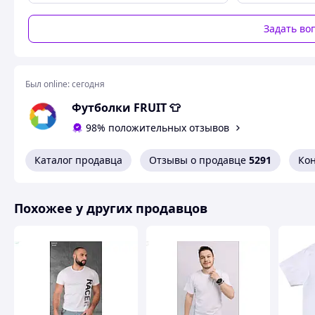
цене, отлично носится и сохраняет цвет и форму очень
Задать во
Был online:
сегодня
Футболки FRUIT 👕
98% положительных отзывов
Каталог продавца
Отзывы о продавце
5291
Ко
Похожее у других продавцов
Соответствует требованиям стандарта Oeko-TexStanda
каких-либо веществ, наносящих вред человеку или ок
Стирка при температуре воды до 40°C.