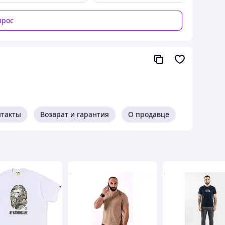
 долгое время 👌
прос
нтакты
Возврат и гарантия
О продавце
rd 100. Это гарантирует отсутствие в одежде
ружающей среде.🍀