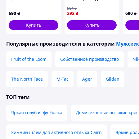
CAMO APE HEAD,
повседневной носки
Черны
584
₴
Красный, XS
стильная и
690
₴
292
₴
690
₴
комфортная одежда
Купить
Купить
Основные преимущества футболок Fruit of the loom Va
качество ✔
Популярные производители
в категории
Мужские
плотность ✔
не линяет ✔
Fruit of the Loom
Собственное производство
Ni
долго носится ✔
доступная цена 💚
🌈
ПАЛИТРА ЦВЕТОВ ФУТБОЛОК Frui
The North Face
M-Tac
Ager
Gildan
ТОП теги
Яркая голубая футболка
Демисезонные высокие кросс
Зимний шлем для активного отдыха Cairn
Яркие рол