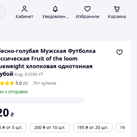
Кабинет
Уведомления
Избранное
Корзина
есно-голубая Мужская Футболка
ссическая Fruit of the loom
ueweight хлопковая однотонная
убой
Код: 61036-YT
5.0
(6)
70+ купили
во к отправке
20
₴
5
₴
от 5 шт.
200
₴
от 10 шт.
195
₴
от 20 шт.
190
₴
от