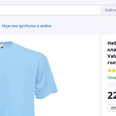
Найти
Мужские футболки и майки
Неб
кла
Val
гол
Гото
2
20