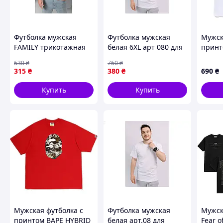
Размеры: S, M, L, XL, XXL, 3XL, 4XL*, 5XL*.
(*размер 4XL, 5XL представлен только в 4 цветах: бел
Футболка мужская
Футболка мужская
Мужск
FAMILY трикотажная
белая 6XL арт 080 для
принт
для повседневной
повседневной носки и
EDGE 
630
₴
760
₴
носки из 100% хлопка
комфортного стиля от
BATHI
315
₴
380
₴
690
₴
размера M
ТМ OSM
XS
Купить
Купить
Мужская футболка с
Футболка мужская
Мужск
принтом BAPE HYBRID
белая арт.08 для
Fear o