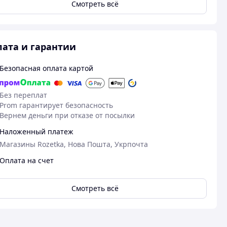
Смотреть всё
ата и гарантии
Безопасная оплата картой
Без переплат
Prom гарантирует безопасность
Вернем деньги при отказе от посылки
Наложенный платеж
Магазины Rozetka, Нова Пошта, Укрпочта
17.04.2026
04
Андрей Р.
Максим П.
Оплата на счет
Куплено на Prom.ua
Куплено на Pr
Чудово
Чудово
Смотреть всё