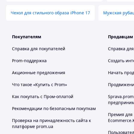
СОЛНЕЧ
ЧЕРНЫЙ
БЕЛЫЙ
ЖЕЛТЫ
Чехол для стильного образа iPhone 17
Мужская рубаш
Покупателям
Продавцам
Справка для покупателей
Справка для
Prom-поддержка
Создать инт
ТЕМНО-СИНИЙ
БОРДОВЫЙ
ОРАНЖЕ
Акционные предложения
Начать прод
Что такое «Купить с Prom»
Продвижение
Как покупать с Пром-оплатой
Sprava.prom
предприним
Рекомендации по безопасным покупкам
Премия для
Проверка на принадлежность сайта к
Ecommerce.
платформе prom.ua
СВЕТЛО РОЗОВЫЙ
МАЛИНОВЫЙ
Пользовате
ОЛИВКО