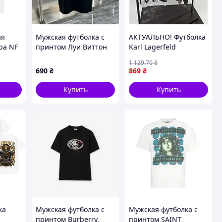
ая
Мужская футболка с
АКТУАЛЬНО! Футболка
ра NF
принтом Луи Виттон
Karl Lagerfeld
LOUIS VUITTON Lovers,
TShKLn005
1 129
.70
₴
оски
Черный, XS
690
₴
869
₴
 ТМ
Купить
Купить
ка
Мужская футболка с
Мужская футболка с
принтом Burberry,
принтом SAINT