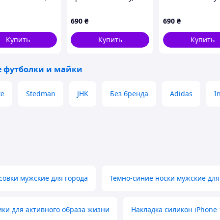
й, XS
Розовый, XS
Davidson, Черны
690
₴
690
₴
Купить
Купить
Купить
lueweight 👍 :
 футболки и майки
ke
Stedman
JHK
Без бренда
Adidas
I
t of the loom Valueweight
🌈
овки мужские для города
Темно-синие носки мужские для
ики для активного образа жизни
Накладка силикон iPhone 