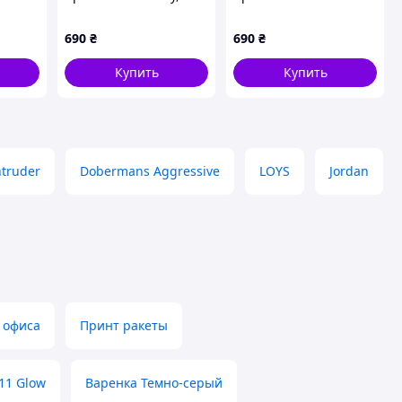
й, XS
Черный, XS
Mxxxxxx Kiss, Белый,
XS
690
₴
690
₴
Купить
Купить
ntruder
Dobermans Aggressive
LOYS
Jordan
 офиса
Принт ракеты
11 Glow
Варенка Темно-серый