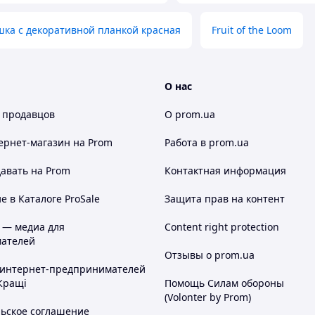
НО-
ТЕМНО-ЗЕЛЕНЫЙ
КРАСНЫЙ
Й
ка с декоративной планкой красная
Fruit of the Loom
О нас
 продавцов
О prom.ua
ернет-магазин
на Prom
Работа в prom.ua
ЯРКО-СИНИЙ
ЯРКО-ЗЕЛЕНЫЙ
ВЫЙ
авать на Prom
Контактная информация
 в Каталоге ProSale
Защита прав на контент
 — медиа для
Content right protection
ателей
Отзывы о prom.ua
 интернет-предпринимателей
Кращі
Помощь Силам обороны
(Volonter by Prom)
КИРПИЧНО-
льское соглашение
ТЕЛЕСНЫЙ
ВЫЙ