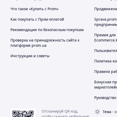
Что такое «Купить с Prom»
Продвижение
Как покупать с Пром-оплатой
Sprava.prom
предприним
Рекомендации по безопасным покупкам
Премия для
Проверка на принадлежность сайта к
Ecommerce.
платформе prom.ua
Пользовате
Инструкции и советы
Политика к
Правила ра
Бонусная п
маркетплей
Руководство
Отсканируй QR-код,
Тема
-
с
чтобы скачать мобильное