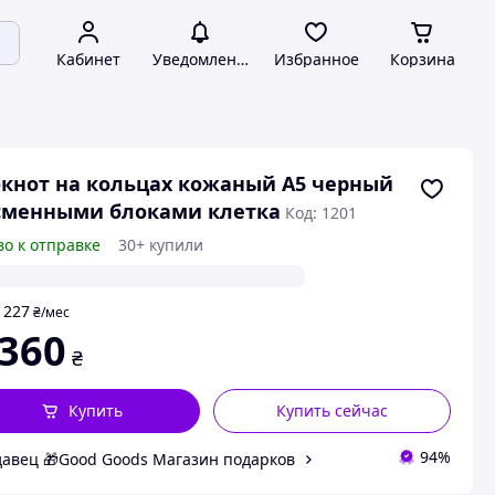
Кабинет
Уведомления
Избранное
Корзина
кнот на кольцах кожаный А5 черный
сменными блоками клетка
Код: 1201
во к отправке
30+ купили
227
т
₴
/мес
 360
₴
Купить
Купить сейчас
94%
авец 🎁Good Goods Магазин подарков