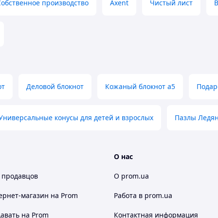
Собственное производство
Axent
Чистый лист
B
от
Деловой блокнот
Кожаный блокнот а5
Подар
Универсальные конусы для детей и взрослых
Пазлы Ледян
О нас
 продавцов
О prom.ua
ернет-магазин
на Prom
Работа в prom.ua
авать на Prom
Контактная информация