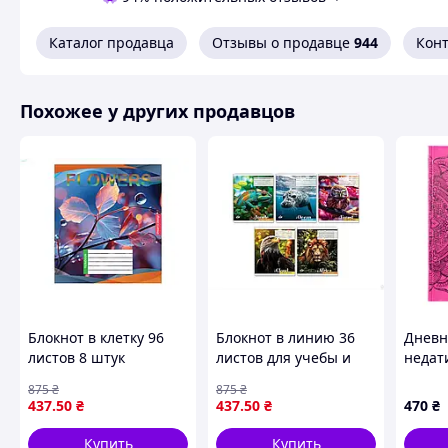
Все ежедневники на сайте ggoods.com.ua/bloknoty/koz
Материалы: натуральная кожа, бумага, нержавеющая
Каталог продавца
Отзывы о продавце
944
Кон
Держатель для ручки.
Кармашки внутри.
Формат: А5;
Похожее у других продавцов
Страна-производитель товара: Украина.
Похожие товары по характеристикам
Блокнот в клетку 96
Блокнот в линию 36
Дневн
листов 8 штук
листов для учебы и
недат
упаковка с картонной
работы с цветной
"Манд
875
₴
875
₴
обложкой для
обложкой и красными
цвет"
437
.50
₴
437
.50
₴
470
₴
школьников и
полями
Нанок
студентов
переп
Купить
Купить