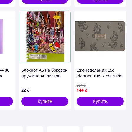
А4 80
Блокнот А6 на боковой
Еженедельник Leo
ля
пружине 40 листов
Planner 10х17 см 2026
с
для записей и скетчей
Fiore 128 с Серый
331
₴
ложкой
компактный плотный
(252715)
22
₴
144
₴
дорожный
универсальный
Купить
Купить