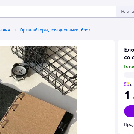
Найти
делия
Органайзеры, ежедневники, блокноты
Бло
со 
Гото
о
1
Прод