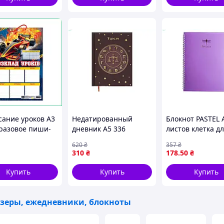
сание уроков А3
Недатированный
Блокнот PASTEL 
разовое пиши-
дневник А5 336
листов клетка д
й для школьника
страниц светло-
записей и идей 
620
₴
357
₴
ороннее
коричневый ZODIAK
пластиковой об
310
₴
178
.50
₴
ированное на
для записей и
бузкового цвета
вке картон
планирования с
Купить
Купить
Купить
матовой обложкой
зеры, ежедневники, блокноты