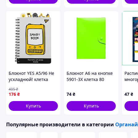
Блокнот YES А5/96 Не
Блокнот А6 на кнопке
Распи
ускладнюй! клетка
5901-3Х клетка 80
много
(151839)
листов 11х16 см
стира
405
₴
Зеленый
двуст
176
₴
74
₴
47
₴
ламин
шнуро
Купить
Купить
Популярные производители
в категории
Органай