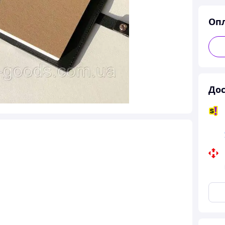
Оп
Дос