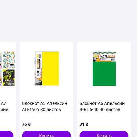
 А7
Блокнот А5 Апельсин
Блокнот А6 Апельсин
жине
АП-1505 80 листов
В-БП6-40 40 листов
пружина сбоку
Зеленый
Желтый
76
₴
31
₴
Купить
Купить