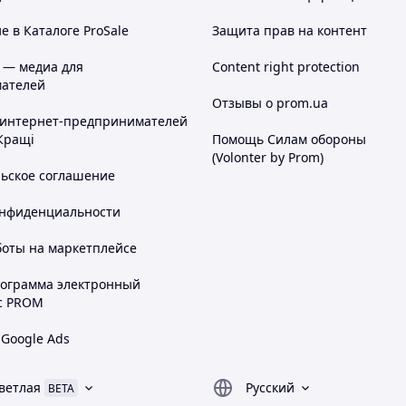
 в Каталоге ProSale
Защита прав на контент
 — медиа для
Content right protection
ателей
Отзывы о prom.ua
 интернет-предпринимателей
Кращі
Помощь Силам обороны
(Volonter by Prom)
льское соглашение
онфиденциальности
боты на маркетплейсе
рограмма электронный
с PROM
 Google Ads
ветлая
Русский
BETA