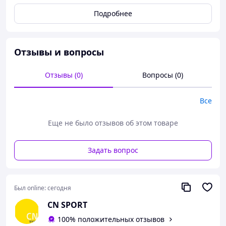
Подробнее
Отзывы и вопросы
Отзывы (0)
Вопросы (0)
Все
Еще не было отзывов об этом товаре
Задать вопрос
Мульти-универсальность и компактность набора
позволяет сделать его любимым тренажером с
которым можно одинаково комфортно заниматься
дома, на площадке, в лесу и даже брать с собой в
Был online:
сегодня
путешествие чтобы всегда оставаться в форме.
CN SPORT
Дизайн набора выполнен в стиле MILITARY и
100% положительных отзывов
говорит о военной самодисциплине которую