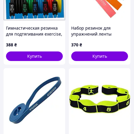
Гимнастическая резинка
Набор резинок для
для подтягивания exercise,
упражнений ленты
Фитнес-комплекс для
сопротивления LOOP
388
₴
370
₴
домашней тренировки WA-
BANDS ZAKERDA FI-2823
35, 3HK811687
5шт цвета в ассортименте
Купить
Купить