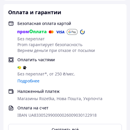
Дополнительное сопротивление при
использовании других тренажеров
Оплата и гарантии
Дополнительное сопротивление при беге
Растяжка
Безопасная оплата картой
Упражнения на пресс
Без переплат
Prom гарантирует безопасность
Вернем деньги при отказе от посылки
Оплатить частями
Без переплат*, от 250 ₴/мес.
Подробнее
Наложенный платеж
Магазины Rozetka, Нова Пошта, Укрпочта
Оплата на счет
IBAN UA833052990000026009030122918
Смотреть всё