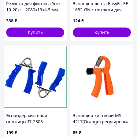
Резинка для фитнеса York
Эспандер лента EasyFit EF-
10-20кг - 2080x19x4,5 мм,
1682-GN с петлями для
голубой
тренировок, зеленый
338
₴
124
₴
Купить
Купить
Эспандер кистевой
Эспандер кистевой MS
ножницы TI-2303
4217(Orange) регулировка
усиленный тренажер для
нагрузки 5-60 кг Bambi wv.
199
₴
85
₴
силы хвата мышц