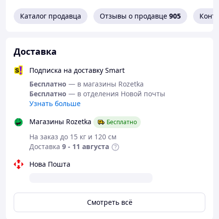
необходимо развивать для достижения любого
успеха в жизни.
Каталог продавца
Отзывы о продавце
905
Конт
Петли-эспандеры абсолютно универсальны и
используются для различных направлений
тренировок, таких как: бодибилдинг, кроссфит,
Доставка
пауерлифтинг, армспорт, растяжка, отрабатывание
техник в единоборствах, а также применяются для
Подписка на доставку Smart
тренировок взрывного бега в легкой атлетике или
Бесплатно
— в магазины Rozetka
игровых видах спорта (баскетбол, футбол и др.)
Бесплатно
— в отделения Новой почты
Узнать больше
Петли Armour Collection выполнены из
Магазины Rozetka
Бесплатно
натурального латекса высокого качества. Не
На заказ до 15 кг и 120 см
липнут, не имеют запаха, не пересыхают.
Доставка
9 - 11 августа
Нова Пошта
УПРАЖНЕНИЯ, КОТОРЫЕ МОЖНО ВЫПОЛНЯТЬ С
РЕЗИНКАМИ:
Подтягивания
Смотреть всё
Подкачка всех групп мышц
Приседания