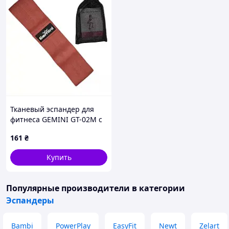
Тканевый эспандер для
фитнеса GEMINI GT-02M с
чехлом для хранения,
161
₴
эспандеры для ягодиц и
ног
Купить
Популярные производители
в категории
Эспандеры
Bambi
PowerPlay
EasyFit
Newt
Zelart