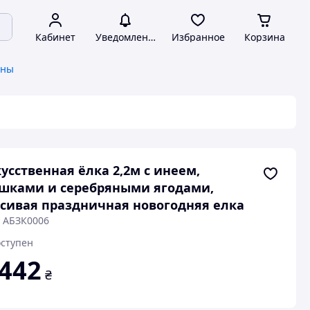
Кабинет
Уведомления
Избранное
Корзина
сны
усственная ёлка 2,2м с инеем,
шками и серебряными ягодами,
сивая праздничная новогодняя елка
: АБЗК0006
ступен
 442
₴