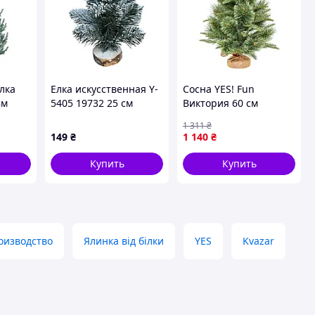
лка
Елка искусственная Y-
Сосна YES! Fun
8м
5405 19732 25 см
Виктория 60 см
лубая
заснеженная
Зеленый (903700)
1 311
₴
1
149
₴
1 140
₴
Купить
Купить
оизводство
Ялинка від білки
YES
Kvazar