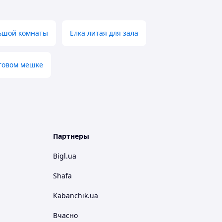
льшой комнаты
Елка литая для зала
утовом мешке
Партнеры
Bigl.ua
Shafa
Kabanchik.ua
Вчасно