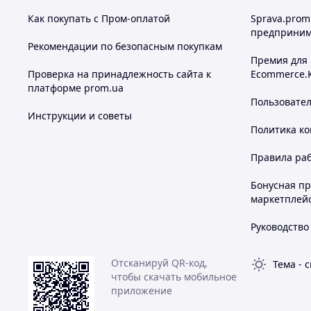
Как покупать с Пром-оплатой
Sprava.prom
предприним
Рекомендации по безопасным покупкам
Премия для
Проверка на принадлежность сайта к
Ecommerce.
платформе prom.ua
Пользовате
Инструкции и советы
Политика к
Правила ра
Бонусная п
маркетплей
Руководство
Отсканируй QR-код,
Тема
-
с
чтобы скачать мобильное
приложение