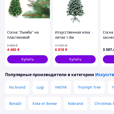
Сосна "Лымба" на
Искусственная елка
Сосна
пластиковой
литая 1.8м
засне
подставке + гирлянда
интерьерная
КОЛО
5 600
₴
11 591
₴
в подарок
заснеженная Украина
4 480
₴
6 818
₴
3 597
.
PS-13411
Купить
Купить
Популярные производители
в категории
Искусст
No brand
Lugi
HVOYA
Triumph Tree
Y
BonaDi
Елка от Белки
Nobrand
Christmas 