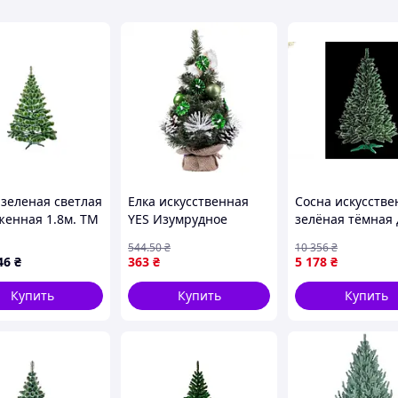
 зеленая светлая
Елка искусственная
Сосна искусстве
женная 1.8м. ТМ
YES Изумрудное
зелёная тёмная 
МИЯ
сияние 903810 0.45 м
украшения инте
544
.50
₴
10 356
₴
зеленая высокое
и новогоднего д
46
₴
363
₴
5 178
₴
качество
2.2м
Купить
Купить
Купить