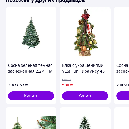
Похожее у других продавцов
Похожие товары по характеристикам
Сосна зеленая темная
Елка с украшениями
Сосна
заснеженная 2,2м. ТМ
YES! Fun Тирамису 45
засне
КОЛОМИЯ
см Зеленый (904442)
КОЛО
610
₴
3 477
.57
₴
530
₴
2 909
.
Купить
Купить