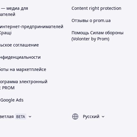
 — медиа для
Content right protection
ателей
Отзывы о prom.ua
 интернет-предпринимателей
Кращі
Помощь Силам обороны
(Volonter by Prom)
льское соглашение
онфиденциальности
боты на маркетплейсе
рограмма электронный
с PROM
 Google Ads
ветлая
Русский
BETA