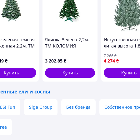
 зеленая темная
Ялинка Зелена 2,2м.
Искусственная е
женная 2,2м. ТМ
ТМ КОЛОМИЯ
литая высота 1.
МИЯ
интерьерная го
7 266
₴
Украина GR-973
49
₴
3 202
.85
₴
4 274
₴
Купить
Купить
Купить
венные ели и сосны
ES! Fun
Siga Group
Без бренда
Собственное пр
tree