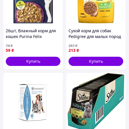
26шт, Влажный корм для
Сухой корм для собак
кошек Purina Felix
Pedigree для малых пород
Sensations Jellies с уткой и
с птицей и овощами 500 г
74
₴
267
₴
шпинатом в желе 85 г
5998749143360 buzyna
59
₴
213
₴
(7613039831281)-Гарантия!
Купить
Купить