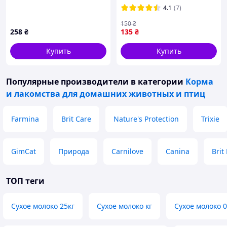
мочеполовой системы,
(ОКЕРО) для кошек 2,5-8 кг
4.1
(7)
88A18973P
со вкусом лосося (1 табл.)
150
₴
258
₴
135
₴
Купить
Купить
Популярные производители
в категории
Корма
и лакомства для домашних животных и птиц
Farmina
Brit Care
Nature's Protection
Trixie
GimCat
Природа
Carnilove
Canina
Brit
ТОП теги
Сухое молоко 25кг
Сухое молоко кг
Сухое молоко 0