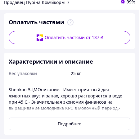
99%
Продавец Пуріна Комбікорм
Оплатить частями
Оплатить частями от 137 ₴
Характеристики и описание
Вес упаковки
25 кг
Shenkon ЗЦМОписание:- Имеет приятный для
животных вкус и запах, хорошо растворяется в воде
при 45 С.- Значительная экономия финансов на
выращивание молодняка КРС в молочный период.-
Значительно снижает риски заболеваний молодняка
передающихся через цельное молоко.- Универсален,
Подробнее
может использоваться для кормления телят и свиней в
сухом виде.Состав: соевый концентрат, молочные