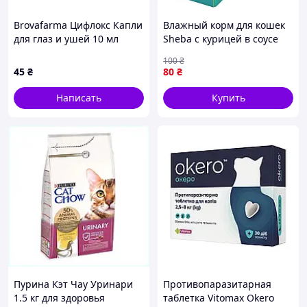
Brovafarma Цифлокс Капли
Влажный корм для кошек
для глаз и ушей 10 мл
Sheba с курицей в соусе
для котят 85 г
100
₴
(4770608264567) (g411685)
45
₴
80
₴
Написать
Купить
Пурина Кэт Чау Уринари
Противопаразитарная
1.5 кг для здоровья
таблетка Vitomax Okero