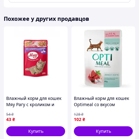
Похожее у других продавцов
Влажный корм для кошек
Влажный корм для кошек
Мяу Рагу с кроликом и
Optimeal со вкусом
индейкой 85г.
телятины в клюквенном
54
₴
128
₴
соусе 85 г (4820083905438)
43
₴
102
₴
(U0617881_BR)
Купить
Купить