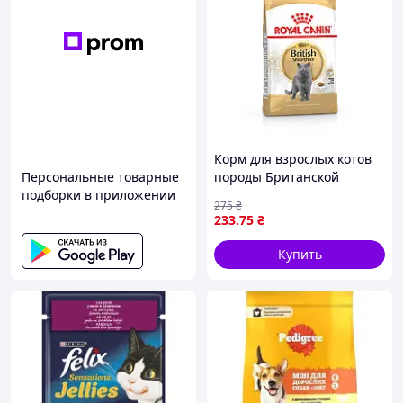
Корм для взрослых котов
Персональные товарные
породы Британской
подборки в приложении
короткошерстная ROYAL
275
₴
CANIN BRITISH SHORTHAIR
233
.75
₴
ADULT 0.4 кг
Купить