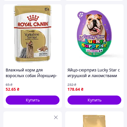
Влажный корм для
Яйцо-сюрприз Lucky Star с
взрослых собак Йоркшир-
игрушкой и лакомствами
терьер ROYAL CANIN
мини-роллами с уткой и
65
₴
232
₴
YORKSHIRE ADULT 0.085 кг
треской для собак
52
.65
₴
178
.64
₴
Купить
Купить