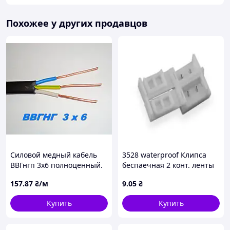
Похожее у других продавцов
Силовой медный кабель
3528 waterproof Клипса
ВВГнгп 3х6 полноценный.
беспаечная 2 конт. ленты
8мм
157
.87
₴/м
9
.05
₴
Купить
Купить