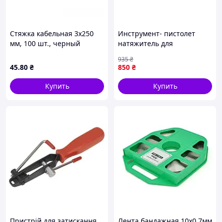
Стяжка кабельная 3х250
Инструмент- пистолет
мм, 100 шт., черный
натяжитель для
бандажной ленты
935
₴
(ЕКОБОКС)
45
.80
₴
850
₴
Купить
Купить
Пристрій для затискання
Лента бандажная 10х0,7мм