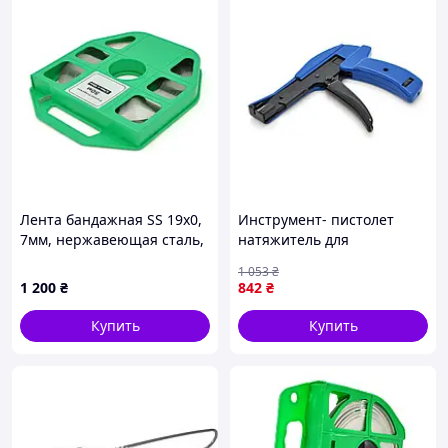
Лента бандажная SS 19х0,
Инструмент- пистолет
7мм, нержавеющая сталь,
натяжитель для
50м
бандажной ленты EKOBOX
1 053
₴
1 200
₴
842
₴
Купить
Купить