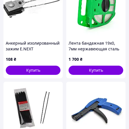
Анкерный изолированный
Лента бандажная 19х0,
зажим E.NEXT
7мм нержавеющая сталь
e.i.clamp.si.2.16.35, с
50м. цена за бухту
108
₴
1 700
₴
проволочной скобой
(p025101),p025101,
Купить
Купить