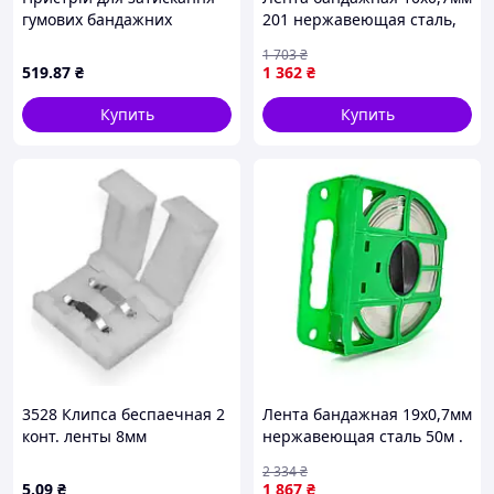
гумових бандажних
201 нержавеющая сталь,
з'єднань PROFITOOL
50м. цена за бухту EKOBOX
1 703
₴
519
.87
₴
1 362
₴
Купить
Купить
3528 Клипса беспаечная 2
Лента бандажная 19х0,7мм
конт. ленты 8мм
нержавеющая сталь 50м .
цена за бухту EKOBOX
2 334
₴
5
.09
₴
1 867
₴