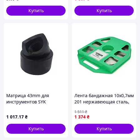
Купить
Купить
Матрица 43mm для
Лента бандажная 10х0,7мм
инструментов SYK
201 нержавеющая сталь,
50м. цена за бухту
1 511
₴
(ЕКОБОКС)
1 017
.17
₴
1 374
₴
Купить
Купить