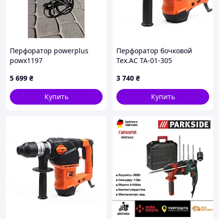
Перфоратор powerplus
Перфоратор бочковой
powx1197
Tex.AC ТА-01-305
5 699
₴
3 740
₴
Купить
Купить