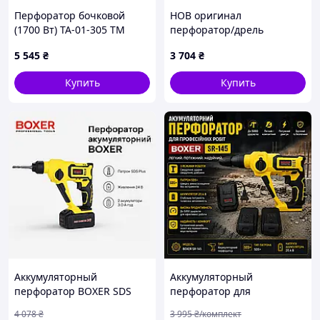
Перфоратор бочковой
НОВ оригинал
(1700 Вт) ТА-01-305 ТМ
перфоратор/дрель
ТехАС
сГермании Parkside PBH
5 545
₴
3 704
₴
800/дриль/дрелька
Купить
Купить
Аккумуляторный
Аккумуляторный
перфоратор BOXER SDS
перфоратор для
Plus Бесщеточный
профессиональных работ
4 078
₴
3 995
₴/комплект
перфоратор 24В
BOXER SR-145 Легкий и