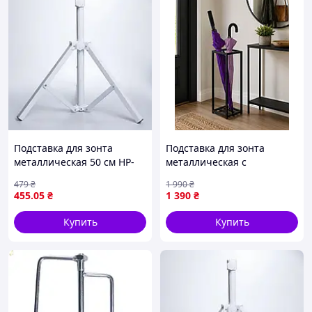
Подставка для зонта
Подставка для зонта
металлическая 50 см HP-
металлическая с
JW-15 _mx
крючками, для зонтиков-
479
₴
1 990
₴
трость и сложных зонтов,
455
.05
₴
1 390
₴
60×20×20 см
Купить
Купить