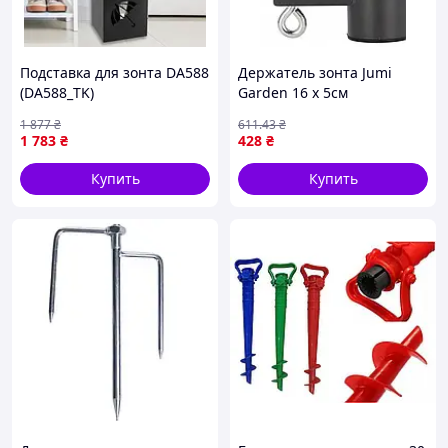
Подставка для зонта DA588
Держатель зонта Jumi
(DA588_TK)
Garden 16 х 5см
1 877
₴
611
.43
₴
1 783
₴
428
₴
Купить
Купить