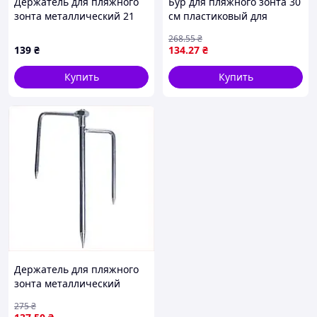
Держатель для пляжного
Бур для пляжного зонта 30
зонта металлический 21
см пластиковый для
см HP-JW-13
установки зонтов в песок и
268
.55
₴
грунт
139
₴
134
.27
₴
Купить
Купить
Держатель для пляжного
зонта металлический
якорь для надежной
275
₴
фиксации в песке и грунте