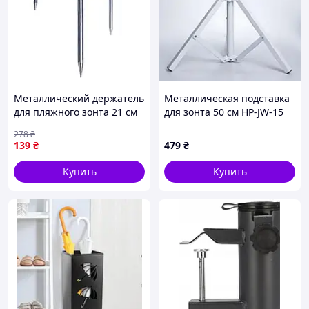
Металлический держатель
Металлическая подставка
для пляжного зонта 21 см
для зонта 50 см HP-JW-15
HP-JW-13 для надежной
278
₴
фиксации на песке
139
₴
479
₴
Купить
Купить