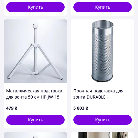
Купить
Купить
Металлическая подставка
Прочная подставка для
для зонта 50 см HP-JW-15
зонта DURABLE -
Schirmständer - Silber
479
₴
5 803
₴
335023 (Ø x H) 26 см x 62
см, серебристый металлик
Купить
Купить