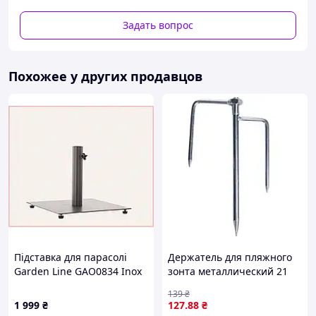
Для справки, ХДФ или HDF (High Density Fiberboard) –
Задать вопрос
это инновационный материал, древесноволокнистая
плита очень высокой плотности. Для ее производства
используется только экологически чистая древесина
без фенолформальдегидных смол и других вредных
Похожее у других продавцов
примесей. Поэтому по экологичности этот материал
можно сравнивать с натуральным деревом.
Підставка для парасолі
Держатель для пляжного
Garden Line GAO0834 Inox
зонта металлический 21
HK8656836E
см HP-JW-13
139
₴
1 999
₴
127
.88
₴