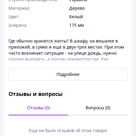
Материал
Дерево
Цвет
Белый
Ширина
175 мм
Где обычно хранятся зонты? В шкафу, на вешалке в
прихожей, в сумке и еще в двух-трех местах. При этом
часто возникает ситуация - на улице дождь, нужно
срочно выходить, а зонтик неизвестно где. Как
результат – потраченное на поиски время,
испорченные нервы и возможное опоздание на работу
Подробнее
или встречу. Самое удобное место для хранения зонтов
– это корзина для зонтов белого цвета, которая будет
оригинально смотреться в любом помещении, вне
Отзывы и вопросы
зависимости от стилистической направленности
вашего интерьера.
Высокая устойчивость – не опрокидываются при любом
Отзывы (0)
Вопросы (0)
количестве хранимых зонтов
Эргономичная форма – корзина не занимает много
места, но при этом достаточно вместительна
Еще не было отзывов об этом товаре
Материал-ХДФ