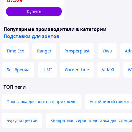
137
.50
₴
21 см 300 г
Купить
Популярные производители
в категории
Подставки для зонтов
Time Eco
Ranger
Prosperplast
Yiwu
Adr
Без бренда
JUMI
Garden Line
VidaXL
W
ТОП теги
Подставка для зонтов в прихожую
Устойчивый пляжны
Бур для цветов
Квадратная серая подставка для специ