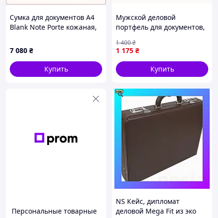
Сумка для документов А4
Мужской деловой
Blank Note Porte кожаная,
портфель для документов,
902E40P08
сумка мужская
1 400
₴
7 080
₴
1 175
₴
Купить
Купить
NS Кейс, дипломат
Персональные товарные
деловой Mega Fit из эко