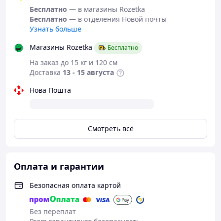
Бесплатно
— в магазины Rozetka
Бесплатно
— в отделения Новой почты
Узнать больше
Магазины Rozetka
Бесплатно
На заказ до 15 кг и 120 см
Доставка
13 - 15 августа
Нова Пошта
Смотреть всё
С удовольствием ответим на все вопросы по
телефону
050 057 70 98
или в мессенджерах
Оплата и гарантии
Безопасная оплата картой
Без переплат