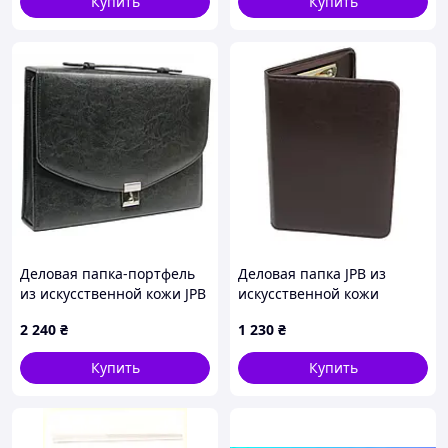
Купить
Купить
Деловая папка-портфель
Деловая папка JPB из
из искусственной кожи JPB
искусственной кожи
Черный (AK-08 black)
формата А5 Коричневый
2 240
₴
1 230
₴
(AK-05 brown)
Купить
Купить