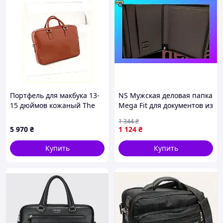
Портфель для макбука 13-
NS Мужская деловая папка
15 дюймов кожаный The
Mega Fit для документов из
Wings коричневый
эко кожи Exclusive темно-
1 344
₴
81E322K63
коричневая Nes22/Q
5 970
₴
1 124
₴
Купить
Купить