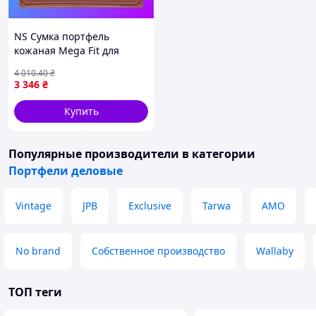
NS Сумка портфель
кожаная Mega Fit для
документов ноутбука
4 010
.40
₴
LIMARY lim-380RB
3 346
₴
коньячная Nes22/Q
Купить
Популярные производители
в категории
Портфели деловые
Vintage
JPB
Exclusive
Tarwa
AMO
No brand
Собственное производство
Wallaby
ТОП теги