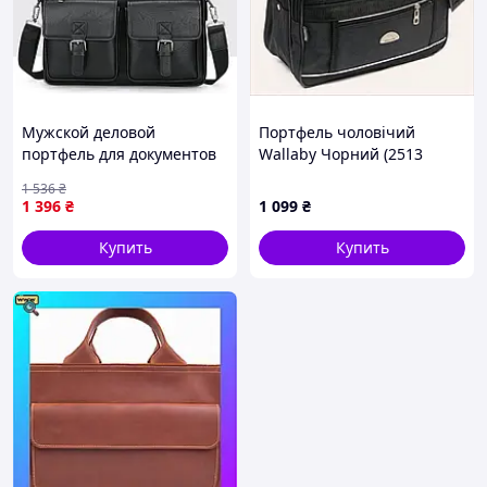
Мужской деловой
Портфель чоловічий
портфель для документов
Wallaby Чорний (2513
Jeep формат А4, сумка
black) 12373EE78
1 536
₴
офисная для работы
1 396
₴
1 099
₴
мужская DC
Купить
Купить