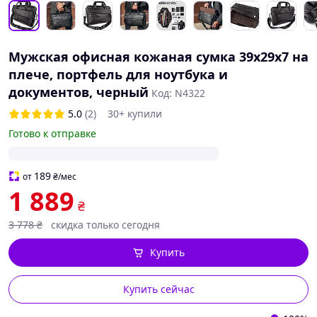
Мужская офисная кожаная сумка 39x29x7 на
плече, портфель для ноутбука и
документов, черный
Код: N4322
5.0
(2)
30+ купили
Готово к отправке
189
от
₴
/мес
1 889
₴
3 778
₴
скидка только сегодня
Купить
Купить сейчас