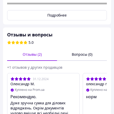
Подробнее
Отзывы и вопросы
5.0
Отзывы (2)
Вопросы (0)
+1 отзывов у других продавцов
31.12.2024
20.
Олександр М.
олександр г.
Особенности и преимущества:
Куплено на Prom.ua
Куплено на Pro
Рекомендую.
норм
Натуральная кожа высокого качества – крепкая,
долговечная и приятная на ощупь.
Дуже зручна сумка для ділових
Классический черный цвет с металлической
відряджень. Окрім документів
серебристой фурнитурой сочетается с любым
чудово вміщує всі необхідні речі.