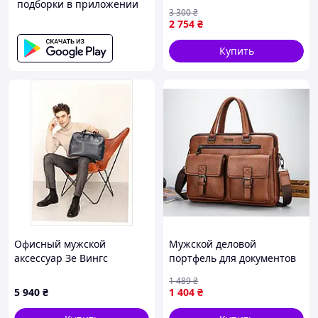
подборки в приложении
кожи Portfolio коричневый
3 300
₴
Nes22/Q
2 754
₴
Купить
Офисный мужской
Мужской деловой
аксессуар Зе Вингс
портфель для документов
кожаный синий,
Jeep формат А4, сумка
1 489
₴
8132B24X7
офисная для работы
5 940
₴
1 404
₴
мужская Светло-коричнев
00