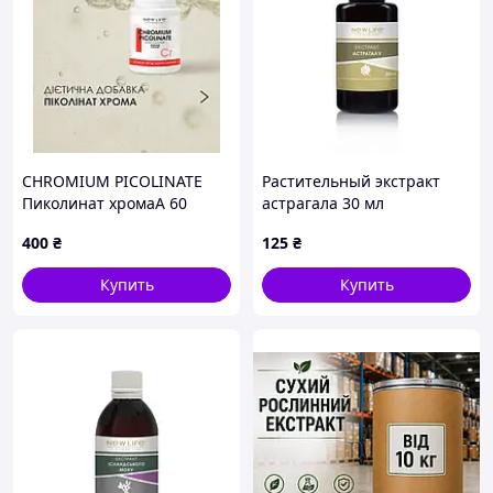
CHROMIUM PICOLINATE
Растительный экстракт
Пиколинат хромаА 60
астрагала 30 мл
растительных капсул в
400
₴
125
₴
баночке
Купить
Купить