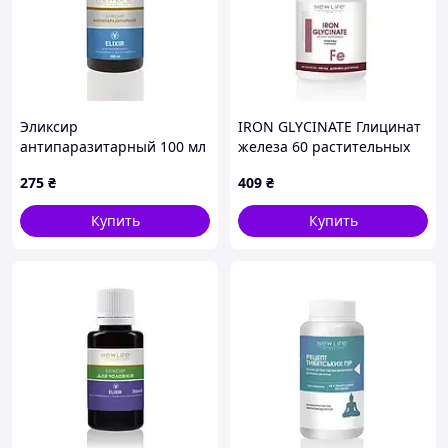
Эликсир
IRON GLYCINATE Глицинат
антипаразитарный 100 мл
железа 60 растительных
капсул в баночке
275
₴
409
₴
Купить
Купить