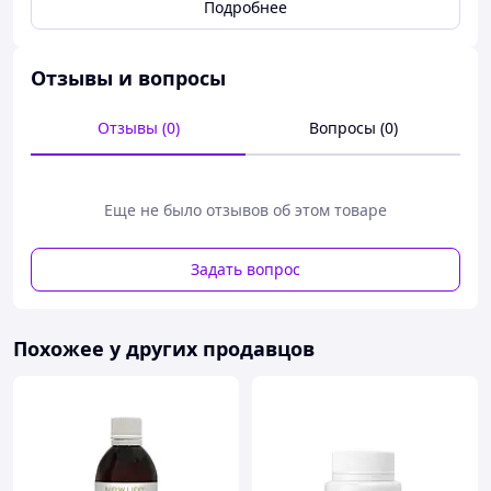
утром
и
1
ч
.
л
.
вечером
Подробнее
.
Антроди
ю
обычно
принимают
за
1
час
перед
едой
.
Развести
в
теплой
( 40 -45
градусов
)
кипяченой
воде
и
Отзывы и вопросы
выпить
.
Запивают
вод
ой
,
после
чего
рекомендуется
небольшая
двигательная
активность
–
прогулка
.
Отзывы (0)
Вопросы (0)
Не является лекарством и панацеей . Рекомендовано
как вспомогательное средство.
Еще не было отзывов об этом товаре
Задать вопрос
Похожее у других продавцов