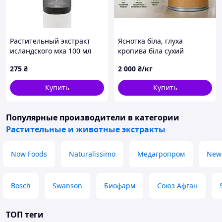
Растительный экстракт
Яснотка біла, глуха
исландского мха 100 мл
кропива біла сухий
екстракт
275
₴
2 000
₴/кг
Купить
Купить
Популярные производители
в категории
Растительные и животные экстракты
Now Foods
Naturalissimo
Медагропром
New 
Bosch
Swanson
Биофарм
Союз Афган
ТОП теги