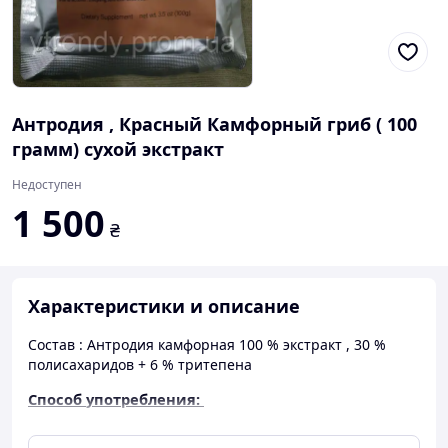
Антродия , Красный Камфорный гриб ( 100
грамм) сухой экстракт
Недоступен
1 500
₴
Характеристики и описание
Состав : Антродия камфорная 100 % экстракт , 30 %
полисахаридов + 6 % тритепена
Способ
употребления
:
1
ч
.
л
.
экстракта
Красного
Камфорного
гриба