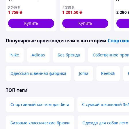
Найк белый
The North Face
разме
2 249
₴
1 335
₴
однотонный Nike
осеннее худи Норт
1 759
₴
1 201
.50
₴
2 290
Shopingo Чоловічий
Фейс ART0045
комплект футболки та
Купить
Купить
шортів Найк білий
однотонний
Популярные производители
в категории
Спортив
Nike
Adidas
Без бренда
Собственное прои
Одесская швейная фабрика
Joma
Reebok
ТОП теги
Спортивный костюм для бега
С сумкой школьный 3в
Базовые классические брюки
Одежда для собак лето