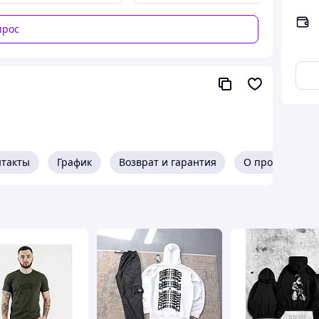
прос
нтакты
График
Возврат и гарантия
О продавце