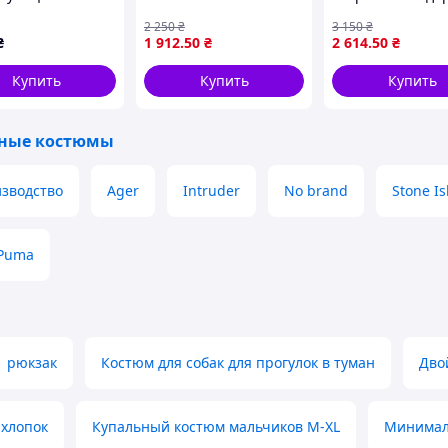
р 8B6819M62
на
2 250
₴
3 150
₴
змейке+штаны+
₴
1 912
.50
₴
2 614
.50
₴
черная+кепка+в
Купить
Купить
Купить
ные костюмы
зводство
Ager
Intruder
No brand
Stone Is
Puma
1 рюкзак
Костюм для собак для прогулок в туман
Дво
 хлопок
Купальный костюм мальчиков M-XL
Минимал