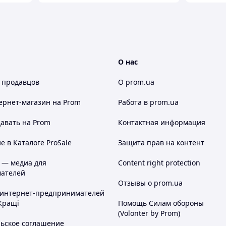
О нас
 продавцов
О prom.ua
ернет-магазин
на Prom
Работа в prom.ua
авать на Prom
Контактная информация
 в Каталоге ProSale
Защита прав на контент
 — медиа для
Content right protection
ателей
Отзывы о prom.ua
 интернет-предпринимателей
Кращі
Помощь Силам обороны
(Volonter by Prom)
льское соглашение