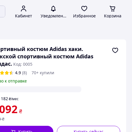
Кабинет
Уведомления
Избранное
Корзина
ртивный костюм Adidas хаки.
ской спортивный костюм Adidas
дас.
Код: 0005
4.9
(8)
70+ купили
во к отправке
182
т
₴
/мес
 092
₴
0
₴
Купить
Купить сейчас