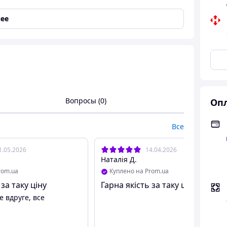
ее
Вопросы (0)
Опл
риант спортивных костюмов Adidas для вас!!!
Все
ень преимуществ этой модели в которой Вы будите
1.05.2026
14.04.2026
Наталія Д.
аем без выходных!
rom.ua
Куплено на Prom.ua
ыбором размера(правильно подберём по росту и
 за таку ціну
Гарна якість за таку ціну
 вдруге, все