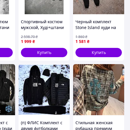
стюм
Спортивный костюм
Черный комплект
штани
мужской, Худі+штани
Stone Island худи на
1p151
петля чорний h1p99
молнии штаны и
2 598
.70
₴
1 860
₴
шапка мужской
1 999
₴
1 581
₴
костюм ART0148
Купить
Купить
кт с
(п) ФЛИС Комплект с
Стильная женская
 (худи
двумя футболками
рубашка премиум