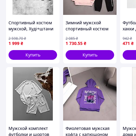
Спортивный костюм
Зимний мужской
Футбо
мужской, Худі+штани
спортивный костюм
хакки 
петля чорний h1p138
Manto розового цвета
повсе
2 598
.70
₴
2 085
₴
942
₴
худи с рисунком
свобо
1 999
₴
1 730
.55
₴
471
₴
брюки ART0101
OSM
Купить
Купить
Мужской комплект
Фиолетовая мужская
Мужск
футболки и шортов
кофта с капюшоном
дома 