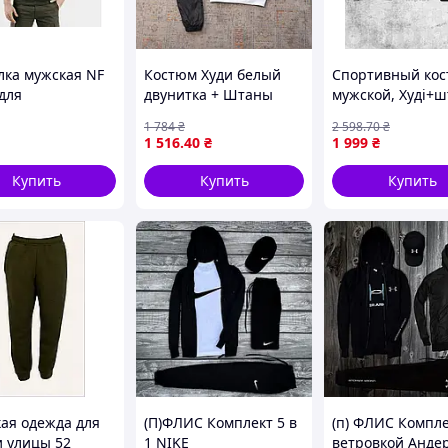
лка мужская NF
Костюм Худи белый
Спортивный ко
для
двунитка + Штаны
мужской, Худі+
дневной носки
черные плащевка
петля чорний h
1 784
₴
2 598
.70
₴
дного кроя ТМ
Весна/Осень STONE
1 516
.40
₴
1 999
₴
ISLAND-CLONE
Купить
Купить
Купить
ая одежда для
(П)ФЛИС Комплект 5 в
(п) ФЛИС Компле
и улицы 52
1 NIKE
ветровкой Андер