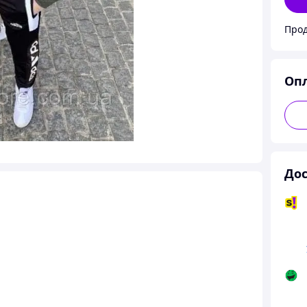
Прод
Оп
Дос