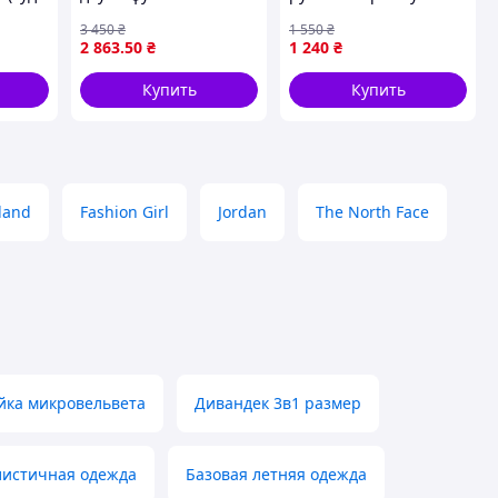
(белая+черная)
качества
3 450
₴
1 550
₴
футболка
2 863
.50
₴
1 240
₴
етровка)
Купить
Купить
land
Fashion Girl
Jordan
The North Face
йка микровельвета
Дивандек 3в1 размер
истичная одежда
Базовая летняя одежда