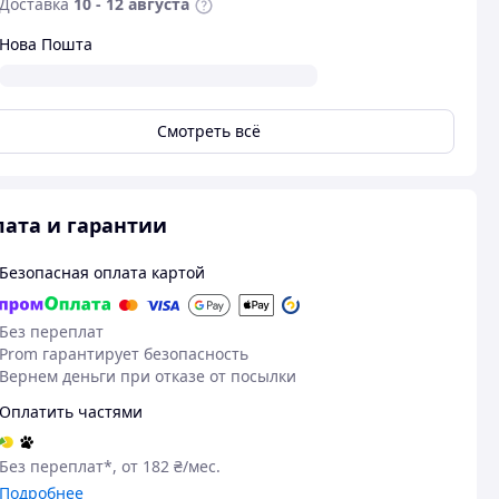
Доставка
10 - 12 августа
Нова Пошта
Смотреть всё
ата и гарантии
Безопасная оплата картой
20.12.2025
21
Без переплат
Галина Д.
Артур Д.
Prom гарантирует безопасность
Вернем деньги при отказе от посылки
Куплено на Prom.ua
Куплено на Pr
Нормальний
Все добре
Оплатить частями
Без переплат*, от 182 ₴/мес.
Подробнее