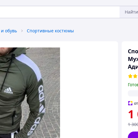
Найти
 и обувь
Спортивные костюмы
Спо
Муж
Ади
Гото
о
1
1 30