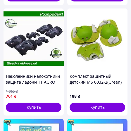
Наколенники налокотники
Комплект защитный
защита ладони TT AGRO
детский MS 0032-2(Green)
MOTO детские черные для
наколенники,
1 065
₴
активных игр защита от
налокотники, запястья
761
₴
188
₴
травм
Купить
Купить