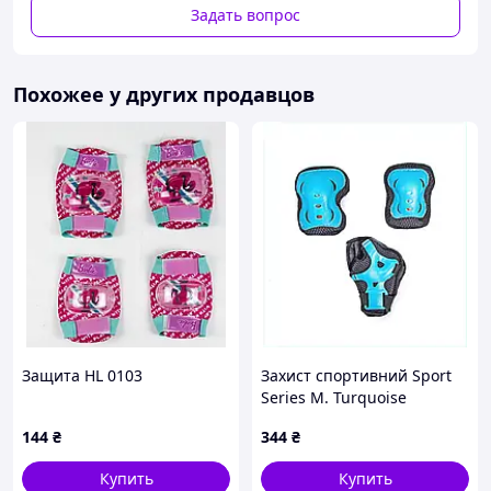
XXS (от 5-х до 9-ти лет).
Задать вопрос
XS (от 7-ми до 11-ти лет).
Похожее у других продавцов
Защита HL 0103
Захист спортивний Sport
Series M. Turquoise
(776511919), 664377M6T
144
₴
344
₴
Купить
Купить