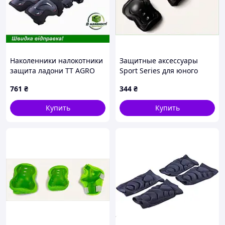
Наколенники налокотники
Защитные аксессуары
защита ладони TT AGRO
Sport Series для юного
MOTO детские черные для
скейтера 1X4H89E824
761
₴
344
₴
активных игр защита от
травм
Купить
Купить