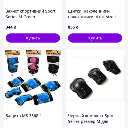
Захист спортивний Sport
Щитки (наколенники +
Series M Green
налокотники, 4 шт size L
(1281973199), 1K4K89825
G10) AMG, TM-Z-90470
344
₴
855
₴
Купить
Купить
Защита MS 3368-1
Черный комплект Sport
Series размер М для
мальчиков, 148EE9824