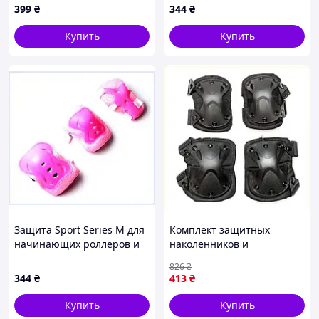
399
₴
344
₴
Купить
Купить
Защита Sport Series M для
Комплект защитных
начинающих роллеров и
наколенников и
скейтеров, P1489C820
налокотников для
826
₴
активных занятий спортом
344
₴
413
₴
в черном цвете
Купить
Купить