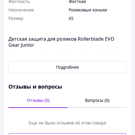
Жесткость
Жесткая
Назначение
Роликовые коньки
Размер
XS
Детская защита для роликов Rollerblade EVO
Gear Junior
Предлагаем качественный, прочный и удобный набор
защиты для безопасного катания на роликах от
Подробнее
проверенного производителя. Комплект состоит из
наколенников, локтей и защитных перчаток с
надежной фиксацией запястья.
Отзывы и вопросы
Наколенники и локти одеваются через чулок, а также
крепятся с помощью удобных и надежных липучек.
Отзывы (0)
Вопросы (0)
Набор защиты существует в нескольких размерах для
детей и хорошо подходит, как мальчикам, так и
девочкам в возрасте от 2 до 11+ лет.
Еще не было отзывов об этом товаре
Размеры и возрастные рекомендации: