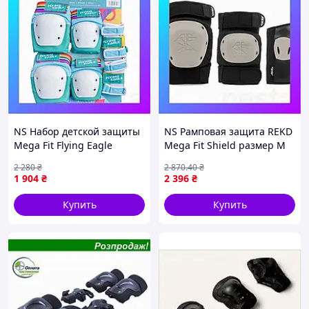
NS Набор детской защиты
NS Рамповая защита REKD
Mega Fit Flying Eagle
Mega Fit Shield размер M
Valiant Blue L Nes22/Q
Nes22/Q
2 280
₴
2 870
.40
₴
1 904
₴
2 396
₴
Купить
Купить