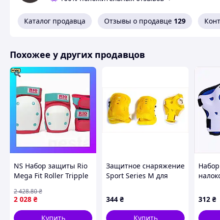
Каталог продавца
Отзывы о продавце
129
Кон
Похожее у других продавцов
NS Набор защиты Rio
Защитное снаряжение
Набор
Mega Fit Roller Tripple
Sport Series M для
налок
Pad Set Nes22/Q
велосипеда и
для с
2 428
.80
₴
самоката, 148K98M23
75787
2 028
₴
344
₴
312
₴
Купить
Купить