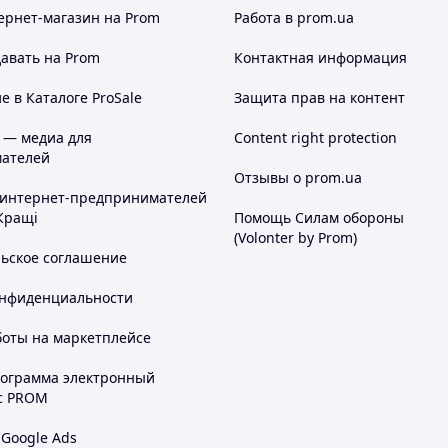
ернет-магазин
на Prom
Работа в prom.ua
авать на Prom
Контактная информация
 в Каталоге ProSale
Защита прав на контент
 — медиа для
Content right protection
ателей
Отзывы о prom.ua
 интернет-предпринимателей
Кращі
Помощь Силам обороны
(Volonter by Prom)
льское соглашение
онфиденциальности
боты на маркетплейсе
рограмма электронный
с PROM
 Google Ads