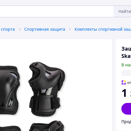
Найти
 спорта
Спортивная защита
Комплекты спортивной за
Защ
Ska
В на
о
1
Прод