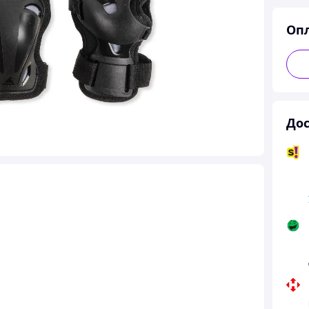
Оп
Дос