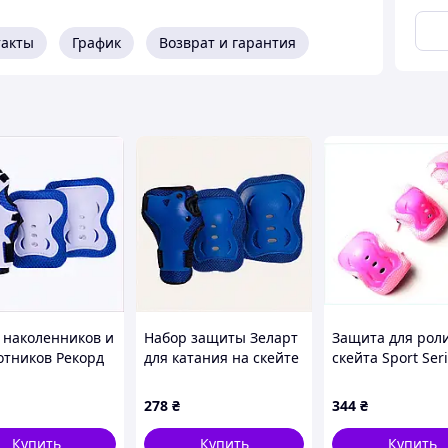
такты
График
Возврат и гарантия
 наколенников и
Набор защиты Зеларт
Защита для рол
отников Рекорд
для катания на скейте
скейта Sport Ser
кейтборда,
размер M X7577E095
розовый размер
9X5C
K1489K820
278
₴
344
₴
Купить
Купить
Купить