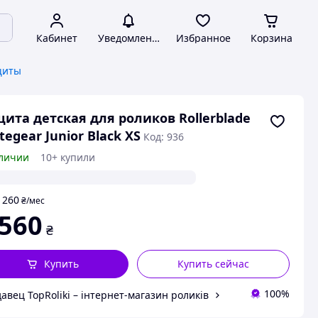
Кабинет
Уведомления
Избранное
Корзина
щиты
ита детская для роликов Rollerblade
tegear Junior Black XS
Код: 936
личии
10+ купили
260
т
₴
/мес
 560
₴
Купить
Купить сейчас
100%
авец TopRoliki – інтернет-магазин роликів