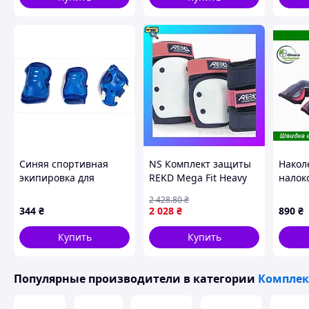
Синяя спортивная
NS Комплект защиты
Накол
экипировка для
REKD Mega Fit Heavy
налок
велопрогулок SS,
Duty Pink размер L
ладон
2 428
.80
₴
148982K2X
Nes22/Q
для д
344
₴
2 028
₴
890
₴
шт че
для а
Купить
Купить
Популярные производители
в категории
Комплек