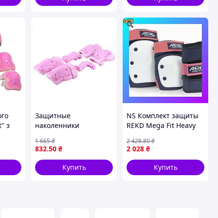
ого
Защитные
NS Комплект защиты
" з
наколенники
REKD Mega Fit Heavy
налокотники и защита
Duty Pink Nes22/Q
1 665
₴
2 428
.80
₴
для ладоней для детей
832
.50
₴
2 028
₴
розовые 6 штук
Купить
Купить