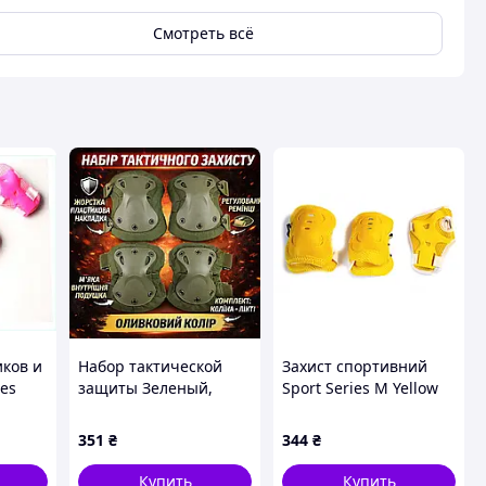
Смотреть всё
иков и
Набор тактической
Захист спортивний
ies
защиты Зеленый,
Sport Series M Yellow
 M,
AND-510009-2
(1058117722),
наколенники и
14C898X23
351
₴
344
₴
налокотники НАБОР
Купить
Купить