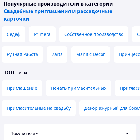
led.prom.ua/ua/g100739755-svadebnye-priglasitelnye
Популярные производители
в категории
Свадебные приглашения и рассадочные
карточки
Седеф
Primera
Собственное производство
С
Ручная Работа
7arts
Manific Decor
Принцесс
ТОП теги
Приглашение
Печать пригласительных
Приглас
Пригласительные на свадьбу
Декор ажурный для бока
Покупателям