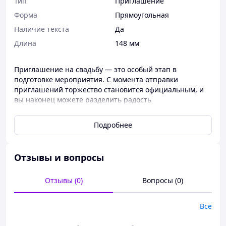
Тип
Приглашение
Форма
Прямоугольная
Наличие текста
Да
Длина
148 мм
Приглашение на свадьбу — это особый этап в
подготовке мероприятия. С момента отправки
приглашений торжество становится официальным, и
вы наконец можете разделить радость
ЗАКАЗ ПРИГЛАСИТЕЛЬНЫХ
Подробнее
Ваш текст приглашения и имена всех Ваших гостей
входит в стоимость пригласительных
После оформления заказа, наш менеджер связывается
Отзывы и вопросы
с вами и уточняет все детали заказа. После чего
дизайнер приступает к работе.
Отзывы (0)
Вопросы (0)
Мы размещаем ваш текст на пригласительном и
отправляем Вам его на утверждение.
Все
После утверждения макета или макетов заказ
оплачивается Вами.