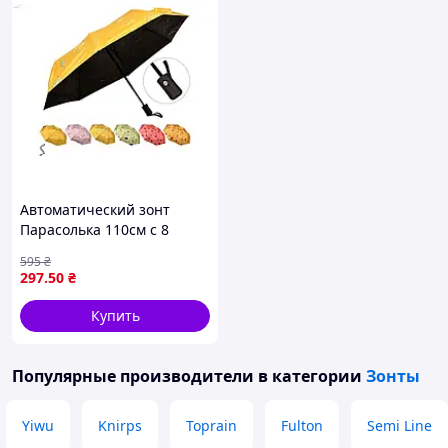
Автоматический зонт
Парасолька 110см с 8
спицами для защиты от
595
₴
дождя и солнца
297
.50
₴
Купить
Популярные производители
в категории
Зонты
Yiwu
Knirps
Toprain
Fulton
Semi Line