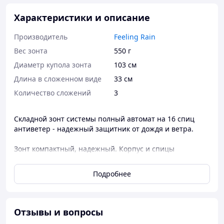
Характеристики и описание
Производитель
Feeling Rain
Вес зонта
550 г
Диаметр купола зонта
103 см
Длина в сложенном виде
33 см
Количество сложений
3
Складной зонт системы полный автомат на 16 спиц
антиветер - надежный защитник от дождя и ветра.
Зонт компактный, надежный. Корпус и спицы
изготовлены из качественных материалов - сталь,
карбон, пластиковое окончание. Купол зонта выполнен
Подробнее
из плотного полиэстера. Специальное покрытие
исключает возникновение коррозии.
В комплекте к зонту идет чехол.
Отзывы и вопросы
Характеристики: