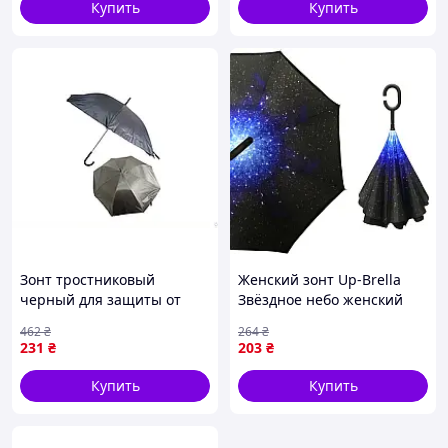
Купить
Купить
Зонт тростниковый
Женский зонт Up-Brella
черный для защиты от
Звёздное небо женский
дождя и солнца 55 см
(2907-7778)
462
₴
264
₴
модель К602
231
₴
203
₴
Купить
Купить