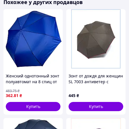
Похожее у других продавцов
Женский однотонный зонт
Зонт от дождя для женщин
полуавтомат на 8 спиц от
SL 7003 антиветер с
Toprain синий 0102-11
чехлом 8PH734K546
483
.75
₴
362
.81
₴
445
₴
Купить
Купить