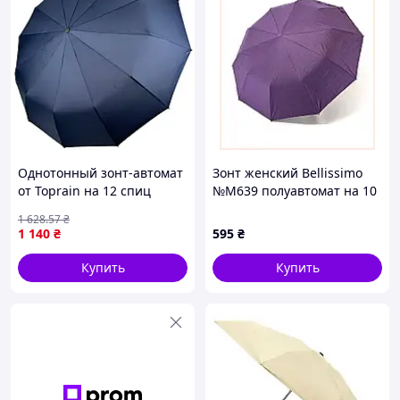
Однотонный зонт-автомат
Зонт женский Bellissimo
от Toprain на 12 спиц
№M639 полуавтомат на 10
темно-синий 0512-9
спиц с цветами под
1 628
.57
₴
куполом Фиолетовый
1 140
₴
595
₴
8979KP03M0
Купить
Купить