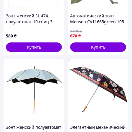
Зонт женский SL 474
Автоматический зонт
полуавтомат 10 спиц 3
Monsen CV11665green 105
сложения Разноцветный
см Зеленый (55718)
1 176
₴
(3bf82a88) 8983742AX
580
₴
670
₴
Купить
Купить
Зонт женский полуавтомат
Элегантный механический