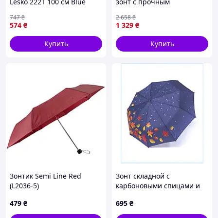
Lesko 222T 100 см Blue
зонт с прочным
(14185-96130)
полиэстеровым
747
₴
2 658
₴
покрытием и стильным
574
₴
1 329
₴
принтом черного цвета
диаметром 99 см
Купить
Купить
Зонтик Semi Line Red
Зонт складной с
(L2036-5)
карбоновыми спицами и
защитой от ветра
479
₴
695
₴
8722PB067