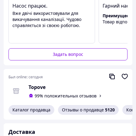
- ТУРБИНА ДЛЯ ИЗМЕЛЬЧЕНИЯ ЧУГУННАЯ
Насос працює.
Гарний насос,
Вже двічі використовували для
- ТЕПЛОВАЯ ЗАЩИТА
Преимуществ
викачування каналізації. Чудово
Товар відповіда
справляється зі своєю роботою.
Задать вопрос
100% ОРИГИНАЛЬНЫЙ ПРОДУКТ ------
ПОЛЬСКИЙ БРЕНД
Был online:
сегодня
-------------------------------------------------- ---------------------------
Topove
----------------------- -------------------------------------------------- ---
-------------------------------------------
99% положительных отзывов
Фекальный насос RoNa для грязной воды с
Каталог продавца
Отзывы о продавце
5120
Кон
измельчителем -
лучший в своем классе, с
мощностью 2 кВт.
Максимальная высота подъема 12м!
Доставка
Посмотрите на фото, насколько качественна наша