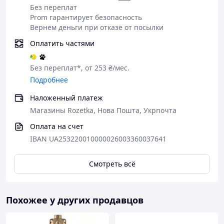
Без переплат
Prom гарантирует безопасность
Вернем деньги при отказе от посылки
Оплатить частями
Без переплат*, от 253 ₴/мес.
Подробнее
ОПИСАНИЕ
Наложенный платеж
Магазины Rozetka, Нова Пошта, Укрпочта
Польский насос с измельчителем
Rona WQD 12 -
является одним из первых насосов на польском рынке
Оплата на счет
и наиболее надежным с высокой
мощностью 2 кВт.
IBAN UA253220010000026003360037641
Остерегайтесь насосов китайских конкурентов,
которые дают параметры от 2500 до 3000 Вт
- если
Смотреть всё
вы имеете какое-то представление об этом, очевидно,
что это абсурд и невозможно - только двигатель с такой
мощностью должен быть в три раза больше, чем весь
насос.
Похожее у других продавцов