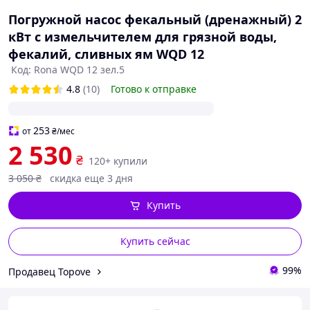
Погружной насос фекальный (дренажный) 2
кВт с измельчителем для грязной воды,
фекалий, сливных ям WQD 12
Код: Rona WQD 12 зел.5
4.8
(10)
Готово к отправке
253
от
₴
/мес
2 530
₴
120+ купили
3 050
₴
скидка еще 3 дня
Купить
Купить сейчас
99%
Продавец Topove