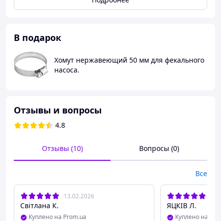
Если шланг нужен длиннее - за доплату можно
поменять на 10 м - 100 м.
В подарок
Хомут нержавеющий 50 мм для фекального
насоса.
Отзывы и вопросы
4.8
НАСОС 2000 Вт
WQD 12
Отзывы (10)
Вопросы (0)
- ГИБКИЙ ШЛАНГ 5м
Все
- ПАТРУБОК 2 ДЮЙМА
ДЛЯ СОЕДИНЕНИЯ
13.02.2026
13.
ШЛАНГА 50мм
Світлана К.
ЯЦКІВ Л.
- ЭЛЕКТРИЧЕСКИЙ КАБЕЛЬ 6м
Куплено на Prom.ua
Куплено на Pro