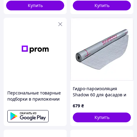
Купить
Купить
Гидро-пароизоляция
Персональные товарные
Shadow 60 для фасадов и
подборки в приложении
стен рулон 75 кв.м.
679
₴
8P8M51491
Купить