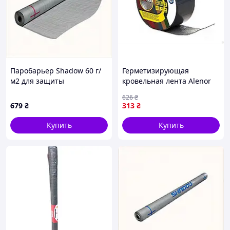
Паробарьер Shadow 60 г/
Герметизирующая
м2 для защиты
кровельная лента Alenor
стропильной системы
BF 75мм*3м для ремонта и
626
₴
M8851E4H91
защиты от влаги
679
₴
313
₴
Купить
Купить