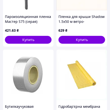
Пароизоляционная пленка
Пленка для крыши Shadow
Мастер S75 (серая)
1.5х50 м ветро-
водозащитная 88H51X461
421
.63
₴
629
₴
Купить
Купить
Бутилкаучуковая
Гідробар'єрна мембрана