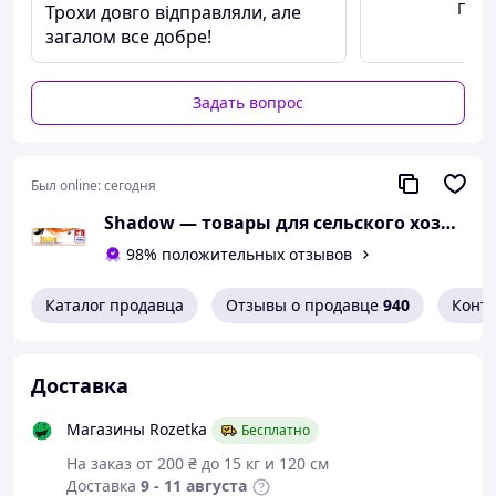
Посм
Трохи довго відправляли, але
6) защищает растения от перепадов температур.
загалом все добре!
Задать вопрос
Был online:
сегодня
Shadow — товары для сельского хозяйства и домашнего обихода
98% положительных отзывов
Каталог продавца
Отзывы о продавце
940
Конт
Доставка
Магазины Rozetka
Бесплатно
На заказ от 200 ₴ до 15 кг и 120 см
Доставка
9 - 11 августа