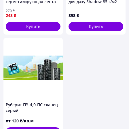
герметизирующая лента
для даху Shadow 85 г/м2
фольгированная 5 см × 5 м
1,5 х 50 м Yellow
270
₴
для ремонта и
8861X29T7B
243
₴
898
₴
гидроизоляции
Купить
Купить
Руберит ПЭ-4,0-ПС сланец
серый
от
120
₴/кв.м