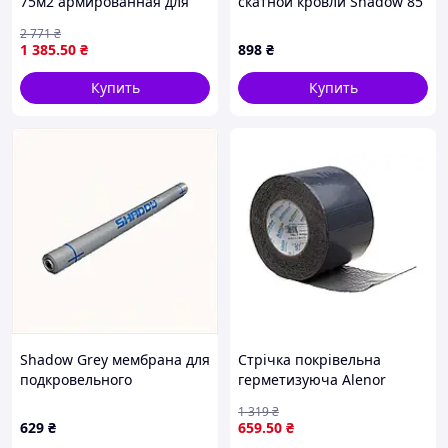
75м2 армированная для
скатной кровли Shadow 85
защиты от влаги и
плотность, 88P612HP97
2 771
₴
конденсата белая ТМ
1 385
.50
₴
898
₴
Master
Купить
Купить
Shadow Grey мембрана для
Стрічка покрівельна
подкровельного
герметизуюча Alenor
пространства 75м2,
100мм для ремонту дахів і
1 319
₴
885P1461A
герметизації швів
629
₴
659
.50
₴