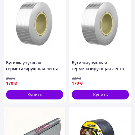
Бутилкаучуковая
Бутилкаучуковая
герметизирующая лента
герметизирующая лента
фольгированная 5 см × 5 м
фольгированная 5 см × 5 м
262
₴
227
₴
для ремонта и
для ремонта и
170
₴
170
₴
гидроизоляции
гидроизоляции
Купить
Купить