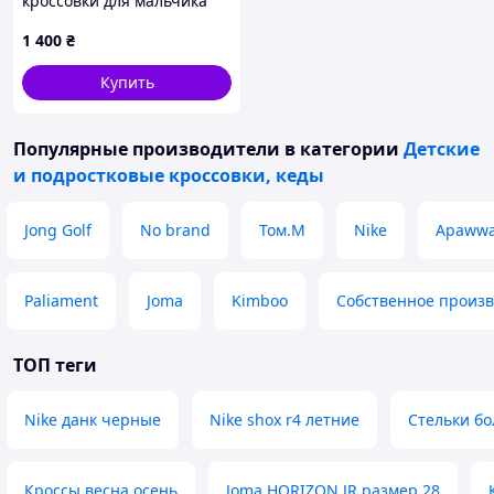
кроссовки для мальчика
1 400
₴
Купить
Популярные производители
в категории
Детские
и подростковые кроссовки, кеды
Jong Golf
No brand
Том.М
Nike
Apaww
Paliament
Joma
Kimboo
Собственное произв
ТОП теги
Nike данк черные
Nike shox r4 летние
Стельки б
Кроссы весна осень
Joma HORIZON JR размер 28