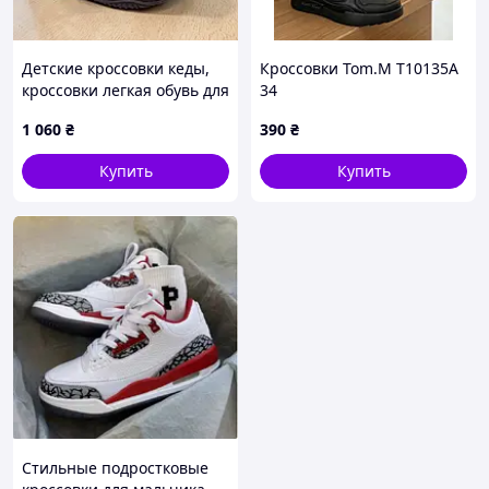
Детские кроссовки кеды,
Кроссовки Tom.M T10135A
кроссовки легкая обувь для
34
девушек на липучке в
1 060
₴
390
₴
РАЗМЕРЕ: 28-31
Купить
Купить
Стильные подростковые