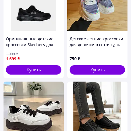
Оригинальные детские
Детские летние кроссовки
кроссовки Skechers для
для девочки в сеточку, на
мальчиков (404015L BBK)
липучке, белые с
1 999
₴
сиреневым
1 699
₴
750
₴
Купить
Купить