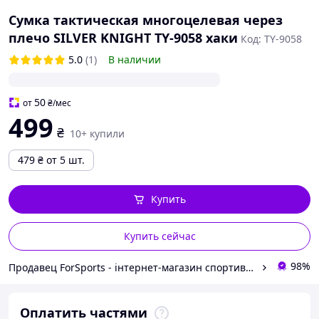
Сумка тактическая многоцелевая через
плечо SILVER KNIGHT TY-9058 хаки
Код: TY-9058
5.0
(1)
В наличии
50
от
₴
/мес
499
₴
10+ купили
479
₴
от 5 шт.
Купить
Купить сейчас
98%
Продавец ForSports - інтернет-магазин спортивних товарів
Оплатить частями