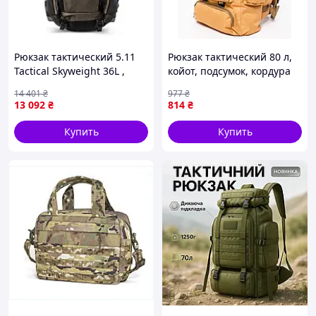
Мы
Рюкзак тактический 5.11
Рюкзак тактический 80 л,
поможем
Tactical Skyweight 36L ,
койот, подсумок, кордура
вам
Olive/Black 5676-VO
1200D,
14 401
₴
977
₴
водонепроницаемый.
13 092
₴
814
₴
найти то,
что вы
Купить
Купить
ищете!
Скидка -5%.
А еще для всех наших
постоянных клиентов
действует скидка -5%. Так
что вперед за покупками :)