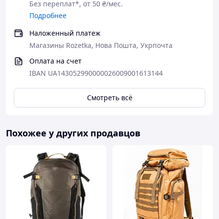
Без переплат*, от 50 ₴/мес.
Основные характеристики товара
Подробнее
Цвет
Матери
Ширина
Длина
Наложенный платеж
ал
Магазины Rozetka, Нова Пошта, Укрпочта
Хаки
17
20
Полиэст
Оплата на счет
ер
IBAN UA143052990000026009001613144
Смотреть всё
Выбор
покупател
ей
Похожее у других продавцов