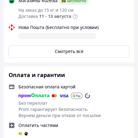
Магазины Rozetka
прикрепить дополнительные аксессуары или
Бесплатно
подсумки, это позволят сделать нашитые боковые
На заказ до 15 кг и 120 см
нейлоновые стропы.
Доставка
11 - 13 августа
Благодаря компактному размеру, возможности
Нова Пошта (Бесплатно при условии)
крепления дополнительных аксессуаров или
трансформации в подсумку, данная сумка найдёт
отличное применение в военно-тактических
действиях, туризме, охоте и рыбалке.
Смотреть всё
Характеристики:
- материал: полиэстер, оксфорд, нейлон;
- обьем: 2 л;
Оплата и гарантии
- размер: 20х17х6 см.;
- цвет: оливковый, черный, хаки.
Безопасная оплата картой
Особенности:
Компактность и удобство
Без переплат
Возможность крепления как подсумки
Prom гарантирует безопасность
Широкий плечевой ремень на карабинах
Вернем деньги при отказе от посылки
Нейлоновые стропы для фиксации
дополнительных аксессуаров/подсумок
Оплатить частями
Прочные материалы