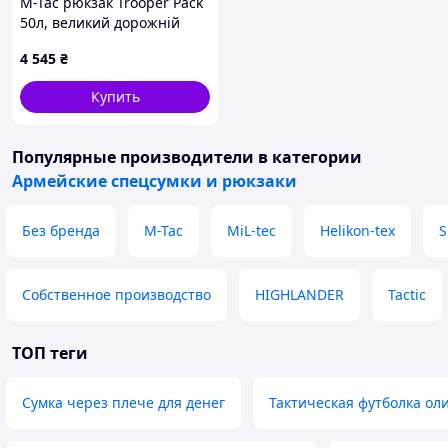
M-Tac рюкзак Trooper Pack
50л, великий дорожній
рюкзак
4 545
₴
Купить
Популярные производители
в категории
Армейские спецсумки и рюкзаки
Без бренда
M-Tac
MiL-tec
Helikon-tex
S
Собственное производство
HIGHLANDER
Tactic
ТОП теги
Сумка через плече для денег
Тактическая футболка ол