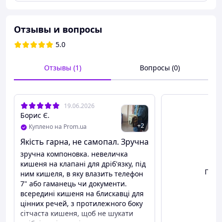
Отзывы и вопросы
5.0
Сумка тактическая
Отзывы (1)
Вопросы (0)
многоцелевая через плечо
SILVER KNIGHT TY-9058 хаки
19.06.2026
Борис Є.
+
2
Куплено на Prom.ua
Якість гарна, не самопал. Зручна
зручна компоновка. невеличка
кишеня на клапані для дріб'язку, під
Посм
ним кишеля, в яку влазить телефон
7" або гаманець чи документи.
всередині кишеня на блискавці для
цінних речей, з протилежного боку
сітчаста кишеня, щоб не шукати