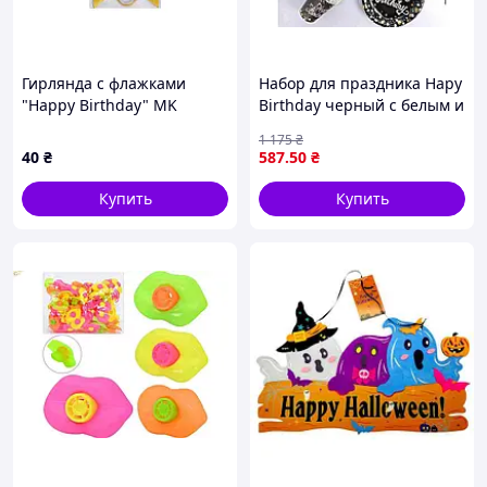
Гирлянда с флажками
Набор для праздника Нару
"Happy Birthday" MK
Birthday черный с белым и
5955(Gold) золотой
золотом 36 предметов для
1 175
₴
украшения торжества
40
₴
587
.50
₴
Купить
Купить