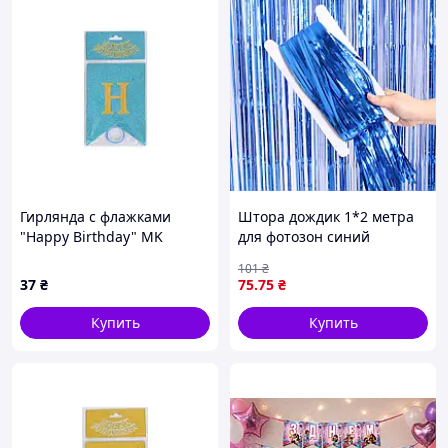
Гирлянда с флажками
Штора дождик 1*2 метра
"Happy Birthday" MK
для фотозон синий
5955(Light-Blue) голубой
101
₴
37
₴
75
.75
₴
Купить
Купить