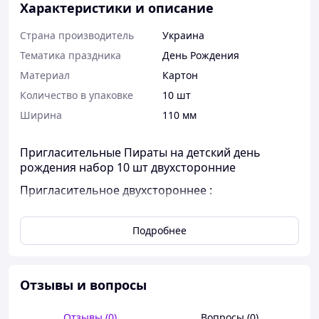
Характеристики и описание
Страна производитель
Украина
Тематика праздника
День Рождения
Материал
Картон
Количество в упаковке
10 шт
Ширина
110 мм
Пригласительные Пираты на детский день
рождения набор 10 шт двухсторонние
Пригласительное двухстороннее :
с одной стороны - яркий рисунок.
Подробнее
с другой - место для заполнения информации о
торжестве.http://teremok-shop.com.ua
Отзывы и вопросы
Отзывы (0)
Вопросы (0)