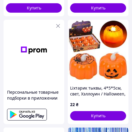
Купить
Купить
Liхтарик тыквы, 4*5*5см,
Персональные товарные
свет, Хэллоуин / Halloween,
подборки в приложении
бат(табл), 2 вида, в
22
₴
дисплее, 20*15*5см
(288шт)
Купить