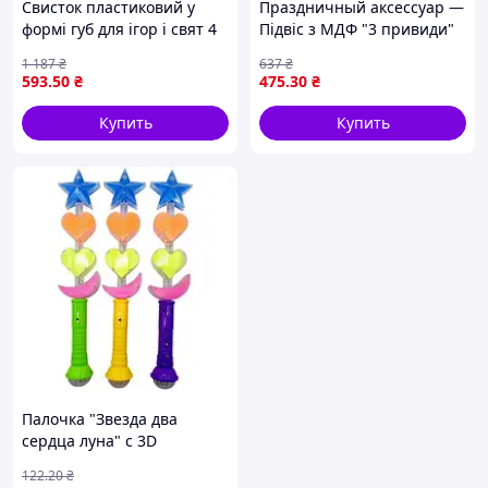
Свисток пластиковий у
Праздничный аксессуар —
формі губ для ігор і свят 4
Підвіс з МДФ "3 привиди"
кольори упаковка 100шт
ХН-97
1 187
₴
637
₴
мікс ТМ METR
593
.50
₴
475
.30
₴
Купить
Купить
Палочка "Звезда два
сердца луна" с 3D
проекцией (микс)
122
.20
₴