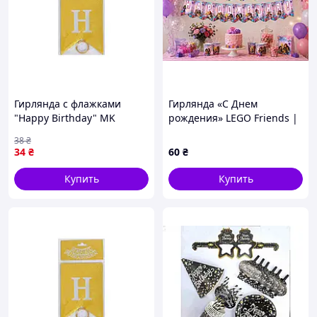
Гирлянда с флажками
Гирлянда «С Днем
"Happy Birthday" MK
рождения» LEGO Friends |
5955(Gold) золотой
гирлянда для девочки
38
₴
34
₴
60
₴
Купить
Купить