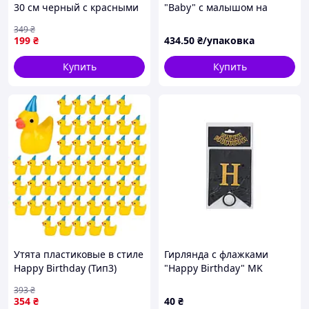
30 см черный с красными
"Baby" с малышом на
глазами — украшение для
клейкой основе (100 шт)
349
₴
Хэллоуина, розыгрышей,
199
₴
434
.50
₴/упаковка
реалисти JGGW_199
Купить
Купить
Утята пластиковые в стиле
Гирлянда с флажками
Happy Birthday (Тип3)
"Happy Birthday" MK
16x18mm комплект 50шт,
5955(Black) черный
393
₴
Yellow
354
₴
40
₴