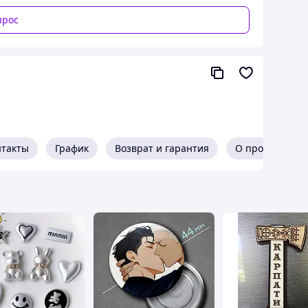
прос
 тех, кому важно видеть весь месяц и при этом
ет сначала собрать весь месяц в единую целостную
ётко, логично и без перегрузки.
ять фокус на текущих задачах и системно
нтакты
График
Возврат и гарантия
О продавце
на по дням, исчезает необходимость держать всё в
кам
 недельные задачи
спределять нагрузку
 хаоса
огоразовое использование
ждународной среды
ть общий план на месяц, а затем перейти к