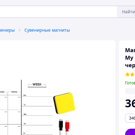
Найти
увениры
Сувенирные магниты
Маг
My 
че
Гото
3
34