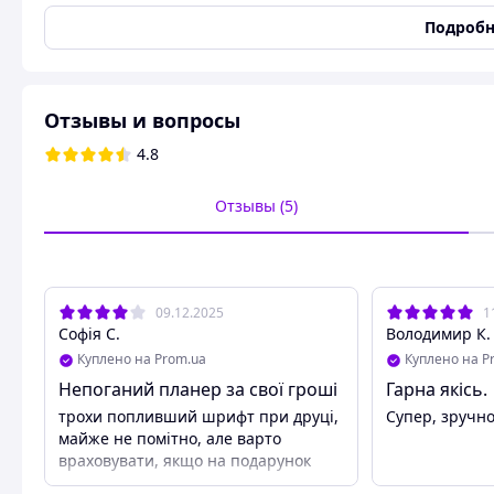
Состояние
Новое
Подробн
Тематика декора, рисунка
Геометрические узоры, к
Форма
Прямоугольная
Размеры
Отзывы и вопросы
Длина
42 мм
4.8
Толщина
1 мм
Отзывы (5)
Ширина
29.7 мм
Пользовательские характеристики
Цвет
Белый
Вес
09.12.2025
200
1
Софія С.
Володимир К.
Тип
Магнитный планер
Куплено на Prom.ua
Куплено на P
Язык издания
Английский
Непоганий планер за свої гроші
Гарна якісь.
Язык
Английский
трохи попливший шрифт при друці,
Супер, зручно,
Категория
Ежедневники, планинги
майже не помітно, але варто
враховувати, якщо на подарунок
Цвет бумажного блока
Чёрно-белый