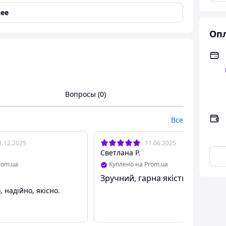
ее
летка, полоска
Опл
Вопросы (0)
Все
1.12.2025
11.06.2025
Светлана Р.
rom.ua
Куплено на Prom.ua
Зручний, гарна якість!
 надійно, якісно.
, алфавитные книги