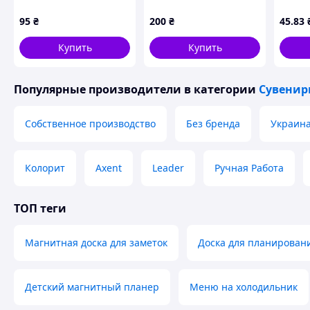
"Украина" Вышиванка
клубы" 1380, 20
этом чётко планировать каждую неделю. Практичный ин
керамический 6×6,5
магнитов
95
₴
200
₴
45
.83
без лишнего шума.
см – сувенир в форме
Товар в наличии, готов к отправке.
вышиванки с
Купить
Купить
украинской парой
Похожие товары по характеристикам
Популярные производители
в категории
Сувенир
Собственное производство
Без бренда
Украина
Колорит
Axent
Leader
Ручная Работа
ТОП теги
Магнитная доска для заметок
Доска для планирован
Детский магнитный планер
Меню на холодильник