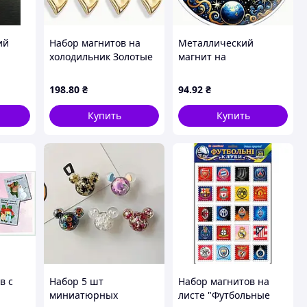
ий
Набор магнитов на
Металлический
холодильник Золотые
магнит на
Сердца 12 шт
холодильник «Солнце
ерева
и Луна»
198
.80
₴
94
.92
₴
Купить
Купить
в с
Набор 5 шт
Набор магнитов на
миниатюрных
листе "Футбольные