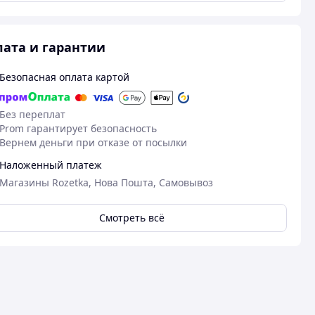
ата и гарантии
Безопасная оплата картой
Без переплат
Prom гарантирует безопасность
Вернем деньги при отказе от посылки
Наложенный платеж
Магазины Rozetka, Нова Пошта, Самовывоз
20.01.2025
24
Катерина С.
Юлія Д.
Смотреть всё
Куплено на Prom.ua
Куплено на Pr
швидко якісно.
Все отлично!