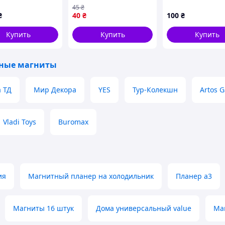
магнит круглый Ø44
дракончиками,
45
₴
струмент для структурированного планирования
мм
X86H8H4112
₴
40
₴
100
₴
Купить
Купить
Купить
ные магниты
 ТД
Мир Декора
YES
Тур-Колекшн
Artos 
Vladi Toys
Buromax
ия
Магнитный планер на холодильник
Планер а3
Магниты 16 штук
Дома универсальный value
Ма