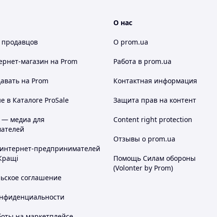
О нас
 продавцов
О prom.ua
ернет-магазин
на Prom
Работа в prom.ua
авать на Prom
Контактная информация
 в Каталоге ProSale
Защита прав на контент
 — медиа для
Content right protection
ателей
Отзывы о prom.ua
 интернет-предпринимателей
Кращі
Помощь Силам обороны
(Volonter by Prom)
льское соглашение
онфиденциальности
боты на маркетплейсе