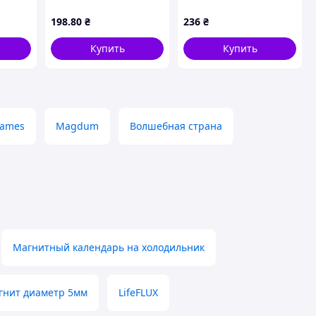
магнитов мышки
клубы" 1380, 20
магнитов Vmarket
198
.80
₴
236
₴
Купить
Купить
Games
Magdum
Волшебная страна
Магнитный календарь на холодильник
гнит диаметр 5мм
LifeFLUX