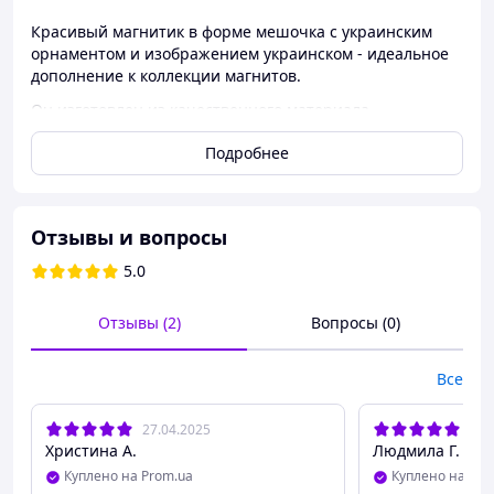
Красивый магнитик в форме мешочка с украинским
орнаментом и изображением украинском - идеальное
дополнение к коллекции магнитов.
Он изготовлен из качественного материала.
Подойдет на подарок патриотам или иностранцам.
Подробнее
Размер: 7х4,5 см.
Отзывы и вопросы
5.0
Возможно изготовление индивидуального рисунка при
заказе от 50 шт.
Отзывы (2)
Вопросы (0)
Все
27.04.2025
15.
На нашем сайте вы можете купить vагнит мешочек
Христина А.
Людмила Г.
Ukraine по доступной цене оптом или в розницу и с
Куплено на Prom.ua
Куплено на Pro
доставкой по всей Украине и за границу.