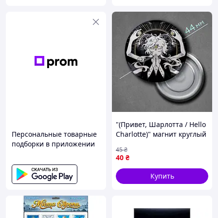
"(Привет, Шарлотта / Hello
Персональные товарные
Charlotte)" магнит круглый
подборки в приложении
Ø44 мм
45
₴
40
₴
Купить