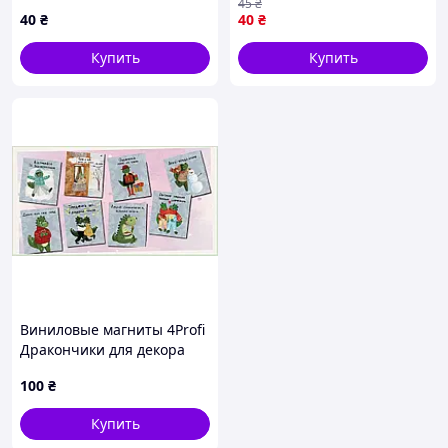
45
₴
декоративные комплект
40
₴
40
₴
аксессуаров T-4005
Купить
Купить
Виниловые магниты 4Profi
Дракончики для декора
доски 8H684112E
100
₴
Купить