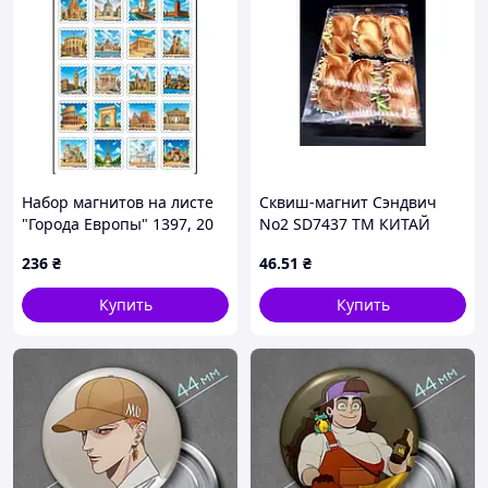
Набор магнитов на листе
Сквиш-магнит Сэндвич
"Города Европы" 1397, 20
No2 SD7437 ТМ КИТАЙ
магнитов AllInOne -market-
236
₴
46
.51
₴
without-queues-
Купить
Купить