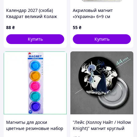
Календар 2027 (скоба)
Акриловый магнит
Квадрат великий Колаж
«Украина» 6×9 см
Гори Море
88
₴
55
₴
Купить
Купить
Магниты для доски
"Лейс (Холлоу Найт / Hollow
цветные резиновые набор
Knight)" магнит круглый
5 штук D4см офисные
Ø44 мм