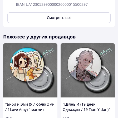
IBAN UA123052990000026000015500297
Смотреть всё
Похожее у других продавцов
"Биби и Эми (Я люблю Эми
"Цзянь И (19 дней
/ I Love Amy) " магнит
Однажды / 19 Tian Yidan)"
круглый Ø44 мм
магнит круглый Ø44 мм
45
₴
45
₴