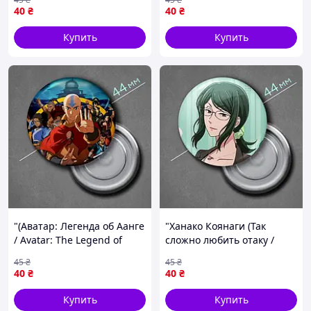
40
₴
40
₴
Купить
Купить
"(Аватар: Легенда об Аанге
"Ханако Коянаги (Так
/ Avatar: The Legend of
сложно любить отаку /
Aang)" магнит круглый Ø44
Love is hard for otaku)"
45
₴
45
₴
мм
магнит круглый Ø44 мм
40
₴
40
₴
Купить
Купить