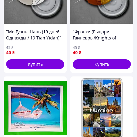
"Мо Гуань Шань (19 дней
"Фрэнки (Рыцари
Однажды / 19 Tian Yidan)"
Гвиневры/Knights of
магнит круглый Ø44 мм
Guinevere)" магнит
45
₴
45
₴
круглый Ø44 мм
40
₴
40
₴
Купить
Купить