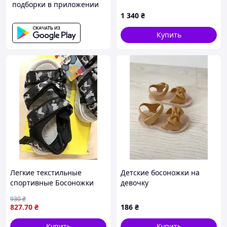
подборки в приложении
размер - 22,0 см стелька
1 340
₴
Купить
Легкие текстильные
Детские босоножки на
спортивные Босоножки
девочку
сандалии для мальчика
930
₴
девочки 31 32 33 34 35 32
827
.70
₴
186
₴
Купить
Купить