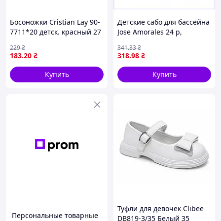
Босоножки Cristian Lay 90-
Детские сабо для бассейна
7711*20 детск. красный 27
Jose Amorales 24 р,
(131 178)
6T6P02995E
229
₴
341
.33
₴
183
.20
₴
318
.98
₴
Купить
Купить
Туфли для девочек Clibee
Персональные товарные
DB819-3/35 Белый 35