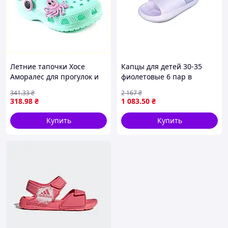
Летние тапочки Хосе
Капцы для детей 30-35
Аморалес для прогулок и
фиолетовые 6 пар в
дачи 66P0299A5
упаковке из ЭВА для
341
.33
₴
2 167
₴
комфортного летнего
318
.98
₴
1 083
.50
₴
отдыха
Купить
Купить