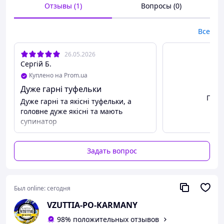
Отзывы (1)
Вопросы (0)
17 - 13см
18 – 13.5см
19 - 14см
Все
26.05.2026
Сергій Б.
Куплено на Prom.ua
Дуже гарні туфельки
Посм
Дуже гарні та якісні туфельки, а
головне дуже якісні та мають
супинатор
Задать вопрос
Был online:
сегодня
VZUTTIA-PO-KARMANY
98% положительных отзывов