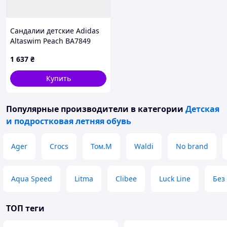
Сандалии детские Adidas
Altaswim Peach BA7849
1 637
₴
Купить
Популярные производители
в категории
Детская
и подростковая летняя обувь
Ager
Crocs
Том.М
Waldi
No brand
Aqua Speed
Litma
Clibee
Luck Line
Без
ТОП теги