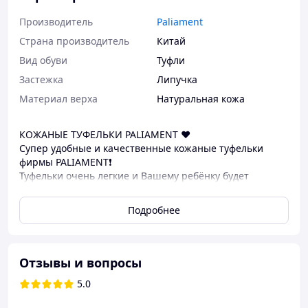
Производитель
Paliament
Страна производитель
Китай
Вид обуви
Туфли
Застежка
Липучка
Материал верха
Натуральная кожа
КОЖАНЫЕ ТУФЕЛЬКИ PALIAMENT ❤️
Супер удобные и качественные кожаные туфельки
фирмы PALIAMENT❗️
Туфельки очень легкие и Вашему ребёнку будет
комфортно в них👌
💕Кожаная стелька с супинатором
Подробнее
💕Подошва полиуретан, Каблук Томаса
💕Регулируемая застежка впереди на подъем)
.
F16-8
Отзывы и вопросы
Размеры/ длина стельки от края до края!
5.0
15 - 12см
16 – 12.5см