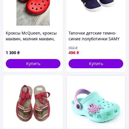
Кроксы McQueen, кроксы
Тапочки детские темно-
маквин, молния маквин,
синие полуботинки SAMY
красные Crocs McQueen
AMONG US для мальчиков
992
₴
из натуральной кожи и
1 300
₴
496
₴
хлопка для комфортной
ходьбы
Купить
Купить