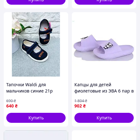
Тапочки Waldi для
Капцы для детей
мальчиков синие 21р
фиолетовые из ЭВА 6 пар в
13,3см 2117
упаковке для летнего
690
₴
1 804
₴
использования
640
₴
902
₴
Купить
Купить