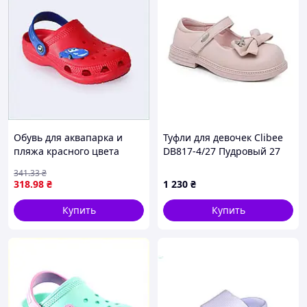
Обувь для аквапарка и
Туфли для девочек Clibee
пляжа красного цвета
DB817-4/27 Пудровый 27
660M2E988M
размер - 17 см стелька
341
.33
₴
318
.98
₴
1 230
₴
Купить
Купить