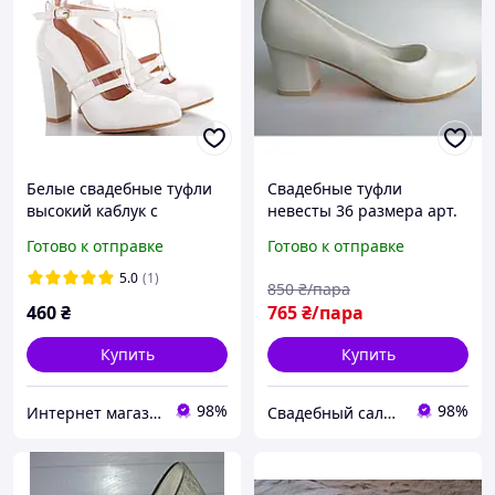
Белые свадебные туфли
Свадебные туфли
высокий каблук с
невесты 36 размера арт.
ремешком 36 38
"Т-3315"
Готово к отправке
Готово к отправке
5.0
(1)
850
₴/пара
460
₴
765
₴/пара
Купить
Купить
98%
98%
Интернет магазин "Ножки в одежке"
Свадебный салон "ПРИНЦЕССА"