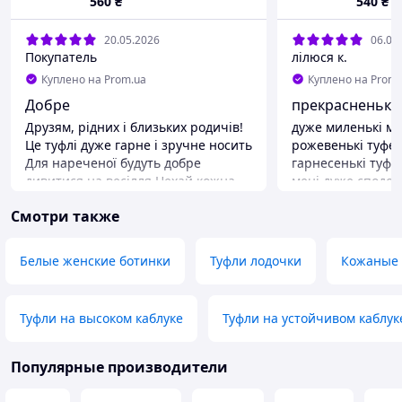
560
₴
540
₴
20.05.2026
06.03
Покупатель
лілюся к.
Куплено на Prom.ua
Куплено на Prom.
Добре
прекрасненькі 
Друзям, рідних і близьких родичів!
дуже миленькі мі
Це туфлі дуже гарне і зручне носить
рожевенькі туфел
Для нареченої будуть добре
гарнесенькі туфе
дивитися на весілля Нехай кожна
мені дуже сподоб
дівчина прибирає таку зручно
просто чарівніст
Смотри также
взуття як туфлі нареченої і
туфельки для моє
збудеться мрії
суконькі бебі-дол,
щасливенька, що 
Преимущества
Белые женские ботинки
Туфли лодочки
Кожаные 
ідеальненько підх
Дуже гарний подарунок для
краще чім я очік
нареченої
туфельки будуть д
Туфли на высоком каблуке
Туфли на устойчивом каблук
туфельки такі ні
рожевенькі, прост
💞💕💕💗🎀🎀💗💖
Популярные производители
Преимущества
дуже красиво сид