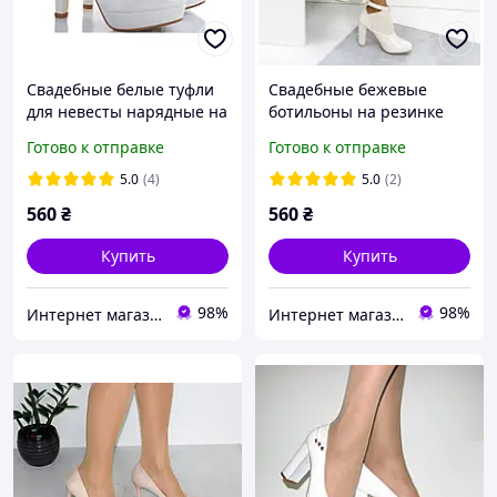
Свадебные белые туфли
Свадебные бежевые
для невесты нарядные на
ботильоны на резинке
устойчивом каблуке с
средний каблук 38
Готово к отправке
Готово к отправке
ремешком 38
5.0
(4)
5.0
(2)
560
₴
560
₴
Купить
Купить
98%
98%
Интернет магазин "Ножки в одежке"
Интернет магазин "Ножки в одежке"