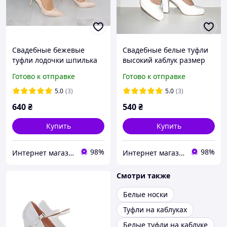
Свадебные бежевые
Свадебные белые туфли
туфли лодочки шпилька
высокий каблук размер
классика 37 39
36
Готово к отправке
Готово к отправке
5.0
(3)
5.0
(3)
640
₴
540
₴
Купить
Купить
98%
98%
Интернет магазин "Ножки в одежке"
Интернет магазин "Ножки в одежке"
Смотри также
Белые носки
Туфли на каблуках
Белые туфли на каблуке