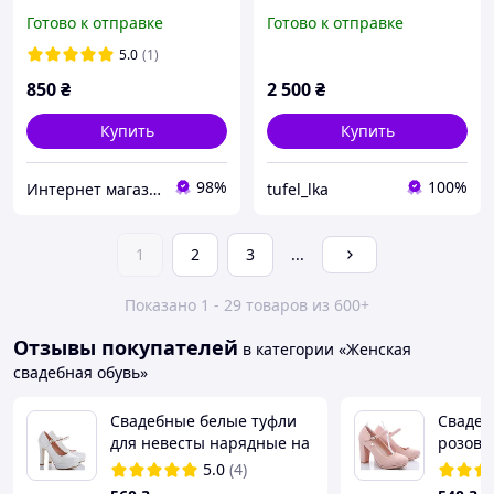
бант 36 37 38 размер
Туфли свадебные.
Готово к отправке
Готово к отправке
5.0
(1)
850
₴
2 500
₴
Купить
Купить
98%
100%
Интернет магазин "Ножки в одежке"
tufel_lka
1
2
3
...
Показано 1 - 29 товаров из 600+
Отзывы покупателей
в категории «Женская
свадебная обувь»
Свадебные белые туфли
Сваде
для невесты нарядные на
розовы
устойчивом каблуке с
каблук
5.0
(4)
ремешком 38
размер