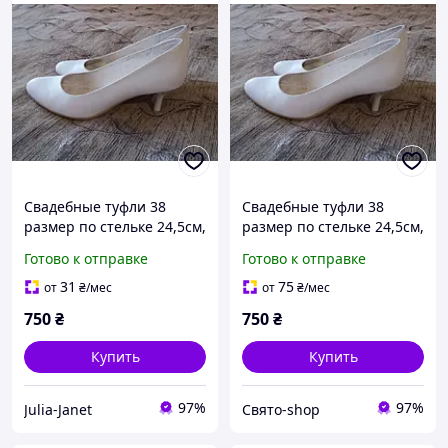
Свадебные туфли 38
Свадебные туфли 38
размер по стельке 24,5см,
размер по стельке 24,5см,
б/у, каблук 5см, удобные
б/у, каблук 5см, удобные
Готово к отправке
Готово к отправке
31
75
от
₴
/мес
от
₴
/мес
750
₴
750
₴
Купить
Купить
97%
97%
Julia-Janet
Свято-shop