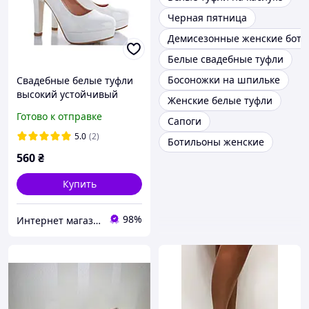
Черная пятница
Демисезонные женские боти
Белые свадебные туфли
Босоножки на шпильке
Свадебные белые туфли
высокий устойчивый
Женские белые туфли
каблук ремешок пряжка
Готово к отправке
Сапоги
38
5.0
(2)
Ботильоны женские
560
₴
Купить
98%
Интернет магазин "Ножки в одежке"