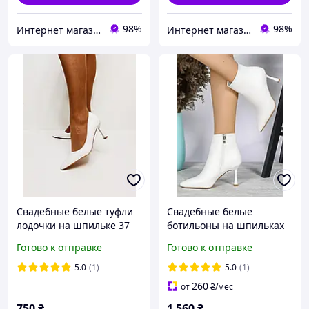
98%
98%
Интернет магазин "Ножки в одежке"
Интернет магазин "Ножки в одежке"
Свадебные белые туфли
Свадебные белые
лодочки на шпильке 37
ботильоны на шпильках
38
Готово к отправке
Готово к отправке
5.0
(1)
5.0
(1)
260
от
₴
/мес
750
₴
1 560
₴