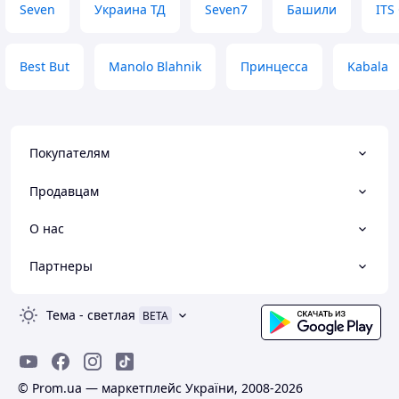
Seven
Украина ТД
Seven7
Башили
ITS
дуже симпатяшки
Недостатки
недоліків немає 
Best But
Manolo Blahnik
Принцесса
Kabala
Покупателям
Продавцам
О нас
Партнеры
Тема
-
светлая
BETA
© Prom.ua — маркетплейс України, 2008-2026