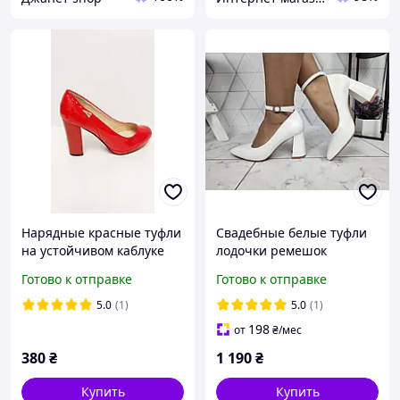
Нарядные красные туфли
Свадебные белые туфли
на устойчивом каблуке
лодочки ремешок
платформе 36
широкий каблук 33 35 36
Готово к отправке
Готово к отправке
37
5.0
(1)
5.0
(1)
198
от
₴
/мес
380
₴
1 190
₴
Купить
Купить