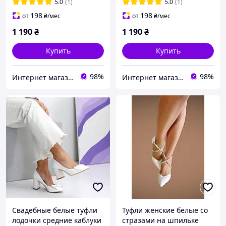
5.0
(1)
5.0
(1)
198
198
от
₴
/мес
от
₴
/мес
1 190
₴
1 190
₴
Купить
Купить
98%
98%
Интернет магазин "Ножки в одежке"
Интернет магазин "Ножки в одежке"
Свадебные белые туфли
Туфли женские белые со
лодочки средние каблуки
стразами на шпильке