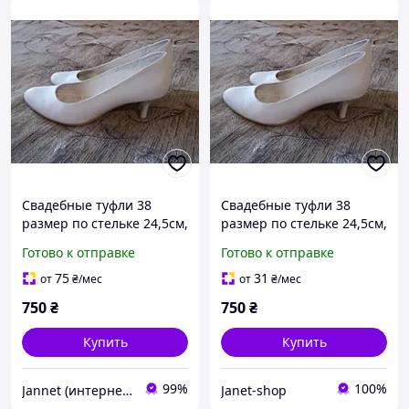
Свадебные туфли 38
Свадебные туфли 38
размер по стельке 24,5см,
размер по стельке 24,5см,
б/у, каблук 5см, удобные
б/у, каблук 5см, удобные
Готово к отправке
Готово к отправке
75
31
от
₴
/мес
от
₴
/мес
750
₴
750
₴
Купить
Купить
99%
100%
Jannet (интернет-магазин)
Janet-shop