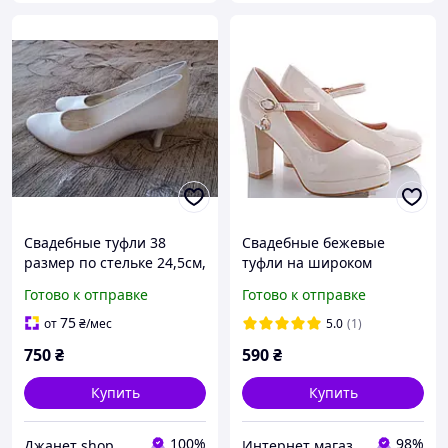
Свадебные туфли 38
Свадебные бежевые
размер по стельке 24,5см,
туфли на широком
б/у, каблук 5см, удобные
каблуке на ремешке 36
Готово к отправке
Готово к отправке
75
от
₴
/мес
5.0
(1)
750
₴
590
₴
Купить
Купить
100%
98%
Джанет shop
Интернет магазин "Ножки в одежке"