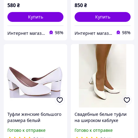
580
₴
850
₴
Купить
Купить
98%
98%
Интернет магазин "Ножки в одежке"
Интернет магазин "Ножки в одежке"
Туфли женские большого
Свадебные белые туфли
размера белый
на широком каблуке
устойчивый каблук
размер 40 41
Готово к отправке
Готово к отправке
размер 40 41