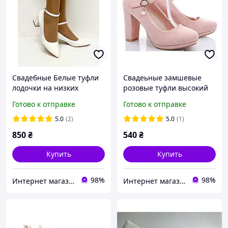
Свадебные Белые туфли
Свадеьные замшевые
лодочки на низких
розовые туфли высокий
каблуках ремешок 36 38
каблук ремешок пряжка
Готово к отправке
Готово к отправке
40 размер
размер 37 38 40
5.0
(2)
5.0
(1)
850
₴
540
₴
Купить
Купить
98%
98%
Интернет магазин "Ножки в одежке"
Интернет магазин "Ножки в одежке"