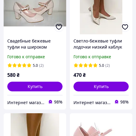
Свадебные бежевые
Светло-бежевые туфли
туфли на широком
лодочки низкий каблук
каблуке на ремешке 36 38
размер 37 38
Готово к отправке
Готово к отправке
5.0
(2)
5.0
(2)
580
₴
470
₴
Купить
Купить
98%
98%
Интернет магазин "Ножки в одежке"
Интернет магазин "Ножки в одежке"