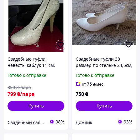
Свадебные туфли
Свадебные туфли 38
невесты каблук 11 см,
размер по стельке 24,5см,
размер 38
б/у, каблук 5см, удобные
Готово к отправке
Готово к отправке
75
от
₴
/мес
850
₴/пара
799
₴/пара
750
₴
Купить
Купить
98%
93%
Свадебный салон "ПРИНЦЕССА"
Дождик