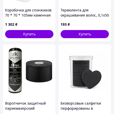
Коробочка для спонжиков
Термолента для
70 * 70 * 105мм каменная
окрашивания волос, 0,1х50
Solid surface
м, белая, 1 рулон Doily
1 302
₴
193
₴
Купить
Купить
Воротничок защитный
Безворсовые салфетки
парикмахерский
перфорированы в
эластичный бумажный,
контейнере | Черные