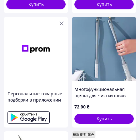
Купить
Купить
Многофункциональная
Персональные товарные
щетка для чистки швов
подборки в приложении
пальцев ног, инструмент
72
.90
₴
для натирания ног
Купить