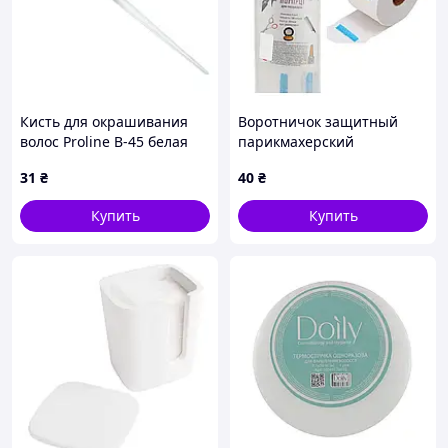
Кисть для окрашивания
Воротничок защитный
волос Proline B-45 белая
парикмахерский
черная щетина 21.3х5.5 см
эластичный бумажный,
31
₴
40
₴
белый (100 шт/рулл) Pani
Mlada
Купить
Купить