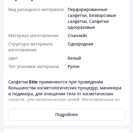
Вид расходного материала
Перфорированные
салфетки
,
Безворсовые
салфетки
,
Салфетки
одноразовые
Материал изготовления
Спанлейс
Структура материала
Однородная
изготовления
Цвет
Белый
Тип упаковки материала
Рулон
Салфетки
Etto
применяются при проведении
большинства косметологических процедур, маникюра
и педикюра, для очищения тела от косметических
средств, для гигиенических целей. Изготовленные из
мягкого безворсового материала из натуральных
компонентов, они обладают высокой
Подробнее
влагопоглощающей способностью, легко драпируются,
удобны в использовании, помогают поддерживать
чистоту и безопасность. Изготавливаются в широком