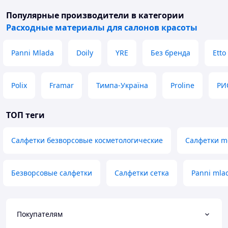
Популярные производители
в категории
Расходные материалы для салонов красоты
Panni Mlada
Doily
YRE
Без бренда
Etto
Polix
Framar
Тимпа-Україна
Proline
РИ
ТОП теги
Салфетки безворсовые косметологические
Салфетки m
Безворсовые салфетки
Салфетки сетка
Panni mla
Покупателям