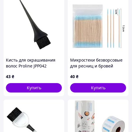
Кисть для окрашивания
Микростеки безворсовые
волос Proline JPP042
для ресниц и бровей
черная волнистая черная
голубые 100 шт
43
₴
40
₴
щетина 22х5.5 см
Купить
Купить