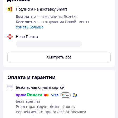
Самая большая плотность Etto
Подписка на доставку Smart
Высокая плотность материала обеспечивает
Бесплатно
— в магазины Rozetka
оптимальные абсорбирующие свойства.
Бесплатно
— в отделения Новой почты
Салфетки
Etto
мгновенно впитывают наибольшее
Узнать больше
количество влаги. Попробуйте сравнить сами, чтобы
убедиться в этом.
Нова Пошта
Смотреть всё
Оплата и гарантии
Безопасная оплата картой
Без переплат
Prom гарантирует безопасность
Вернем деньги при отказе от посылки