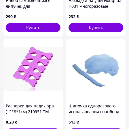
Набор самоклеящихся
Накладки на уши Honglida
липучек для
H031 многоразовые
универсального
силиконовые для защиты
290
₴
232
₴
использования, 20 пар (40
ушей во время
шт)
окрашивания
Купить
Купить
косметических процедур
Распорки для педикюра
Шапочка одноразового
(12*8*1см) 210951 ТМ
использования спанбонд
EСТЕТ
100 шт/пач голубая
8
.28
₴
513
₴
shsov100b – 2 шт. Код/
Артикул shsov100b