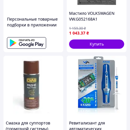
Мастило VOLKSWAGEN
Персональные товарные
VW.G052168A1
подборки в приложении
1 159
.30
₴
1 043
.37
₴
Купить
Смазка для суппортов
Ревитализант для
(тормозной системы)
автоматических