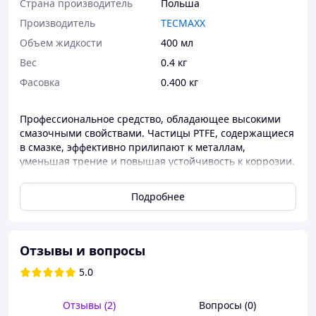
Страна производитель
Польша
Производитель
TECMAXX
Объем жидкости
400 мл
Вес
0.4 кг
Фасовка
0.400 кг
Профессиональное средство, обладающее высокими
смазочными свойствами. Частицы PTFE, содержащиеся
в смазке, эффективно прилипают к металлам,
уменьшая трение и повышая устойчивость к коррозии.
Устойчива к воздействию соли и воды. Эффективно
работает даже в диапазоне температур от -40°C до
Подробнее
+180°C.
СПОСОБ ПРИМЕНЕНИЯ
1. Перед использованием несколько раз энергично
Отзывы и вопросы
встряхнуть.
2. Наносить тонким, ровным слоем с расстояния
5.0
примерно 15 см.
Отзывы (2)
Вопросы (0)