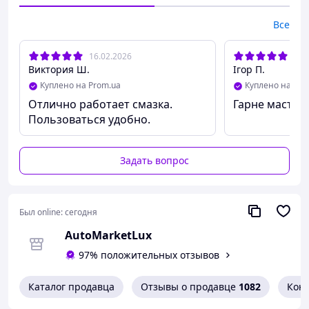
Все
16.02.2026
03.
Виктория Ш.
Ігор П.
Куплено на Prom.ua
Куплено на Pro
Отлично работает смазка.
Гарне мастило
Пользоваться удобно.
Задать вопрос
Был online:
сегодня
AutoMarketLux
97% положительных отзывов
Каталог продавца
Отзывы о продавце
1082
Кон