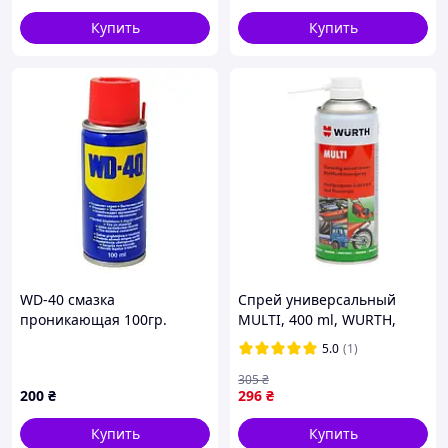
1002.2
Купить
Купить
WD-40 смазка
Спрей универсальный
проникающая 100гр.
MULTI, 400 ml, WURTH,
(24шт-ящ)
(арт. 089305540)
5.0
(1)
305
₴
200
₴
296
₴
Купить
Купить