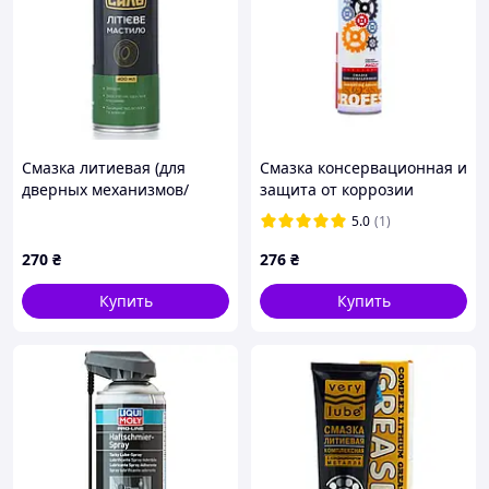
Смазка литиевая (для
Смазка консервационная и
дверных механизмов/
защита от коррозии
подши) аэрозоль 400мл.
VERYLUBE 500 мл
5.0
(1)
белая =СИЛА= aurora
270
₴
276
₴
Купить
Купить