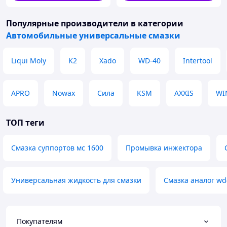
Популярные производители
в категории
Автомобильные универсальные смазки
Liqui Moly
K2
Xado
WD-40
Intertool
APRO
Nowax
Сила
KSM
AXXIS
WI
ТОП теги
Смазка суппортов мс 1600
Промывка инжектора
Универсальная жидкость для смазки
Смазка аналог wd
Покупателям