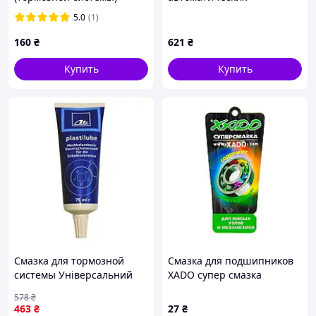
медная АЭРОЗОЛЬ 200мл.
трансмиссий XADO EX120 8
5.0
(1)
=СИЛА= aurora
мл
160
₴
621
₴
Купить
Купить
Смазка для тормозной
Смазка для подшипников
системы Універсальний
XADO супер смазка
мастильний матеріал
литиевая
578
₴
Plastilube 75ml,03.9902-
463
₴
27
₴