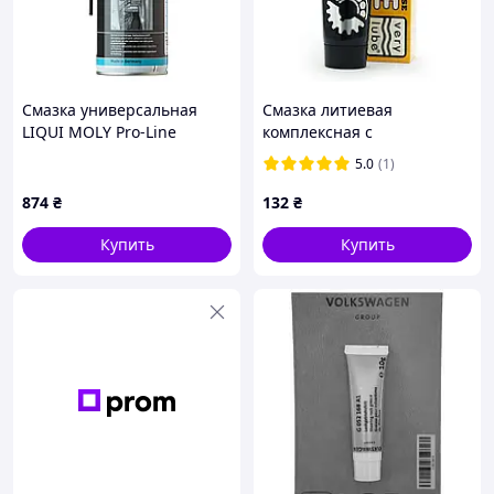
Смазка универсальная
Смазка литиевая
LIQUI MOLY Pro-Line
комплексная с
Haftschmier Spray
кондиционером металла
5.0
(1)
сверхлипкое аэрозоль 400
VERYLUBE 125 мл
мл (7388)
874
₴
132
₴
Купить
Купить